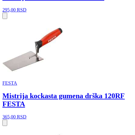
295,00
RSD
FESTA
Mistrija kockasta gumena drška 120RF
FESTA
365,00
RSD