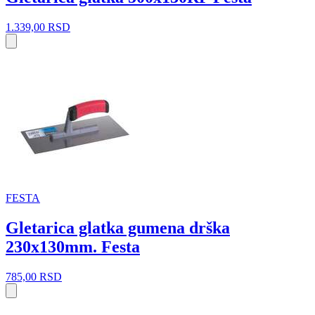
1.339,00
RSD
FESTA
Gletarica glatka gumena drška
230x130mm. Festa
785,00
RSD