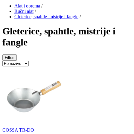
Alat i oprema
/
Ručni alat
/
Gleterice, spahtle, mistrije i fangle
/
Gleterice, spahtle, mistrije i
fangle
Filteri
COSSA TR-DO