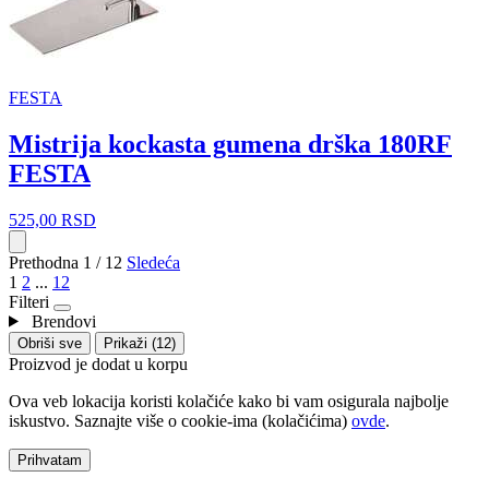
FESTA
Mistrija kockasta gumena drška 180RF
FESTA
525,00
RSD
Prethodna
1 / 12
Sledeća
1
2
...
12
Filteri
Brendovi
Obriši sve
Prikaži (12)
Proizvod je dodat u korpu
Ova veb lokacija koristi kolačiće kako bi vam osigurala najbolje
iskustvo. Saznajte više o cookie-ima (kolačićima)
ovde
.
Prihvatam