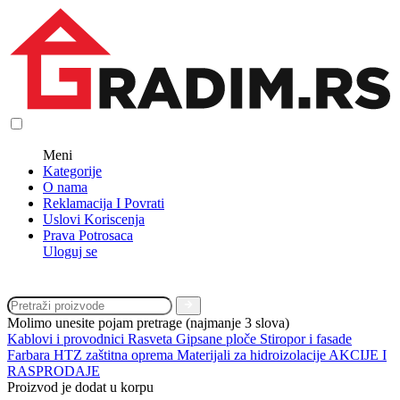
Meni
Kategorije
O nama
Reklamacija I Povrati
Uslovi Koriscenja
Prava Potrosaca
Uloguj se
Molimo unesite pojam pretrage (najmanje 3 slova)
Kablovi i provodnici
Rasveta
Gipsane ploče
Stiropor i fasade
Farbara
HTZ zaštitna oprema
Materijali za hidroizolacije
AKCIJE I
RASPRODAJE
Proizvod je dodat u korpu