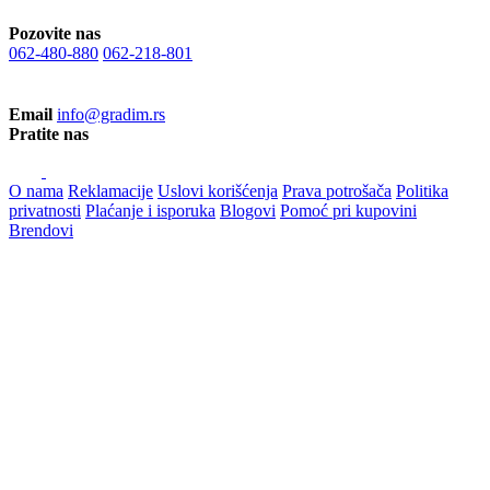
Pozovite nas
062-480-880
062-218-801
Email
info@gradim.rs
Pratite nas
O nama
Reklamacije
Uslovi korišćenja
Prava potrošača
Politika
privatnosti
Plaćanje i isporuka
Blogovi
Pomoć pri kupovini
Brendovi