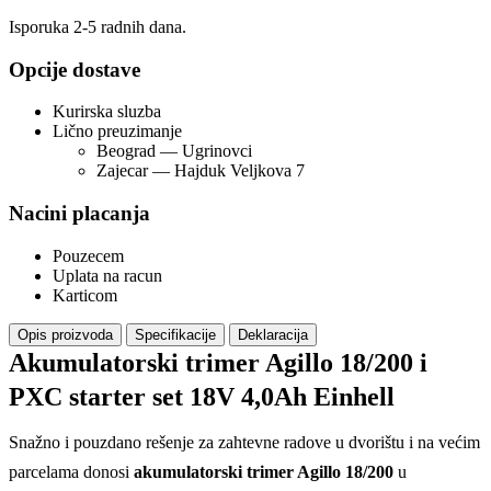
Isporuka 2-5 radnih dana.
Opcije dostave
Kurirska sluzba
Lično preuzimanje
Beograd — Ugrinovci
Zajecar — Hajduk Veljkova 7
Nacini placanja
Pouzecem
Uplata na racun
Karticom
Opis proizvoda
Specifikacije
Deklaracija
Akumulatorski trimer Agillo 18/200 i
PXC starter set 18V 4,0Ah Einhell
Snažno i pouzdano rešenje za zahtevne radove u dvorištu i na većim
parcelama donosi
akumulatorski trimer Agillo 18/200
u