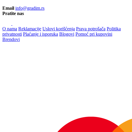
Email
info@gradim.rs
Pratite nas
O nama
Reklamacije
Uslovi korišćenja
Prava potrošača
Politika
privatnosti
Plaćanje i isporuka
Blogovi
Pomoć pri kupovini
Brendovi