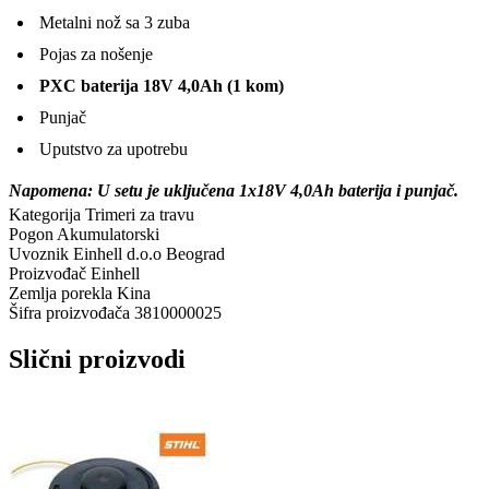
Metalni nož sa 3 zuba
Pojas za nošenje
PXC baterija 18V 4,0Ah (1 kom)
Punjač
Uputstvo za upotrebu
Napomena: U setu je uključena 1x18V 4,0Ah baterija i punjač.
Kategorija
Trimeri za travu
Pogon
Akumulatorski
Uvoznik
Einhell d.o.o Beograd
Proizvođač
Einhell
Zemlja porekla
Kina
Šifra proizvođača
3810000025
Slični proizvodi