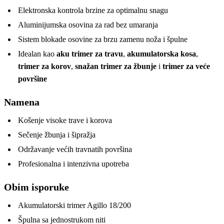
Elektronska kontrola brzine za optimalnu snagu
Aluminijumska osovina za rad bez umaranja
Sistem blokade osovine za brzu zamenu noža i špulne
Idealan kao
aku trimer za travu
,
akumulatorska kosa
,
trimer za korov
,
snažan trimer za žbunje
i
trimer za veće
površine
Namena
Košenje visoke trave i korova
Sečenje žbunja i šipražja
Održavanje većih travnatih površina
Profesionalna i intenzivna upotreba
Obim isporuke
Akumulatorski trimer Agillo 18/200
Špulna sa jednostrukom niti