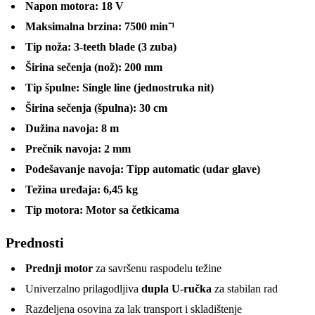
Napon motora: 18 V
Maksimalna brzina: 7500 min⁻¹
Tip noža: 3-teeth blade (3 zuba)
Širina sečenja (nož): 200 mm
Tip špulne: Single line (jednostruka nit)
Širina sečenja (špulna): 30 cm
Dužina navoja: 8 m
Prečnik navoja: 2 mm
Podešavanje navoja: Tipp automatic (udar glave)
Težina uređaja: 6,45 kg
Tip motora: Motor sa četkicama
Prednosti
Prednji motor
za savršenu raspodelu težine
Univerzalno prilagodljiva
dupla U-ručka
za stabilan rad
Razdeljena osovina za lak transport i skladištenje