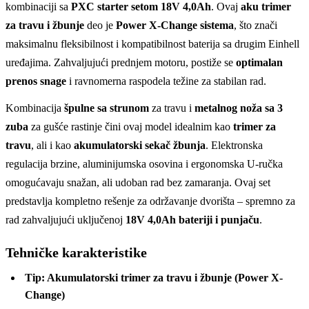
kombinaciji sa
PXC starter setom 18V 4,0Ah
. Ovaj
aku trimer
za travu i žbunje
deo je
Power X-Change sistema
, što znači
maksimalnu fleksibilnost i kompatibilnost baterija sa drugim Einhell
uređajima. Zahvaljujući prednjem motoru, postiže se
optimalan
prenos snage
i ravnomerna raspodela težine za stabilan rad.
Kombinacija
špulne sa strunom
za travu i
metalnog noža sa 3
zuba
za gušće rastinje čini ovaj model idealnim kao
trimer za
travu
, ali i kao
akumulatorski sekač žbunja
. Elektronska
regulacija brzine, aluminijumska osovina i ergonomska U-ručka
omogućavaju snažan, ali udoban rad bez zamaranja. Ovaj set
predstavlja kompletno rešenje za održavanje dvorišta – spremno za
rad zahvaljujući uključenoj
18V 4,0Ah bateriji i punjaču
.
Tehničke karakteristike
Tip: Akumulatorski trimer za travu i žbunje (Power X-
Change)