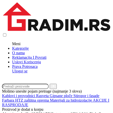
Meni
Kategorije
O nama
Reklamacija I Povrati
Uslovi Koriscenja
Prava Potrosaca
Uloguj se
Molimo unesite pojam pretrage (najmanje 3 slova)
Kablovi i provodnici
Rasveta
Gipsane ploče
Stiropor i fasade
Farbara
HTZ zaštitna oprema
Materijali za hidroizolacije
AKCIJE I
RASPRODAJE
Proizvod je dodat u korpu