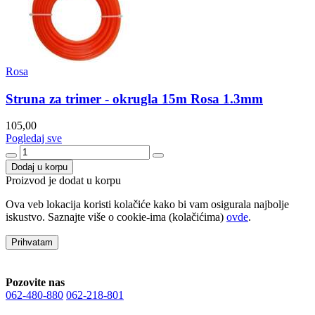
Rosa
Struna za trimer - okrugla 15m Rosa 1.3mm
105,00
Pogledaj sve
Dodaj u korpu
Proizvod je dodat u korpu
Ova veb lokacija koristi kolačiće kako bi vam osigurala najbolje
iskustvo. Saznajte više o cookie-ima (kolačićima)
ovde
.
Prihvatam
Pozovite nas
062-480-880
062-218-801