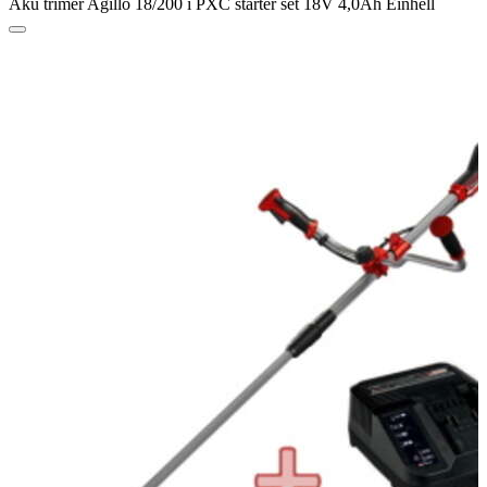
Aku trimer Agillo 18/200 i PXC starter set 18V 4,0Ah Einhell