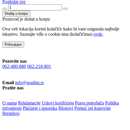
Pogledaj sve
Dodaj u korpu
Proizvod je dodat u korpu
Ova veb lokacija koristi kolačiće kako bi vam osigurala najbolje
iskustvo. Saznajte više o cookie-ima (kolačićima)
ovde
.
Prihvatam
Pozovite nas
062-480-880
062-218-801
Email
info@gradim.rs
Pratite nas
O nama
Reklamacije
Uslovi korišćenja
Prava potrošača
Politika
privatnosti
Plaćanje i isporuka
Blogovi
Pomoć pri kupovini
Brendovi