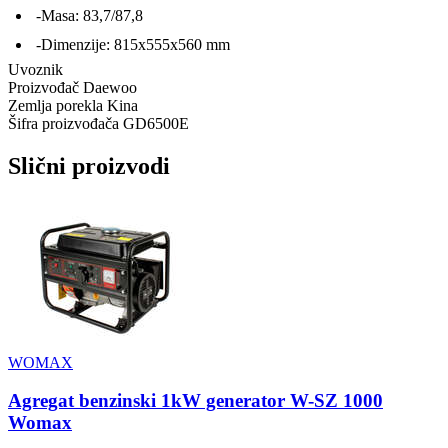
-Masa: 83,7/87,8
-Dimenzije: 815x555x560 mm
Uvoznik
Proizvođač
Daewoo
Zemlja porekla
Kina
Šifra proizvođača
GD6500E
Slični proizvodi
WOMAX
Agregat benzinski 1kW generator W-SZ 1000
Womax