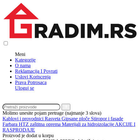
Meni
Kategorije
O nama
Reklamacija I Povrati
Uslovi Koriscenja
Prava Potrosaca
Uloguj se
Molimo unesite pojam pretrage (najmanje 3 slova)
Kablovi i provodnici
Rasveta
Gipsane ploče
Stiropor i fasade
Farbara
HTZ zaštitna oprema
Materijali za hidroizolacije
AKCIJE I
RASPRODAJE
Proizvod je dodat u korpu