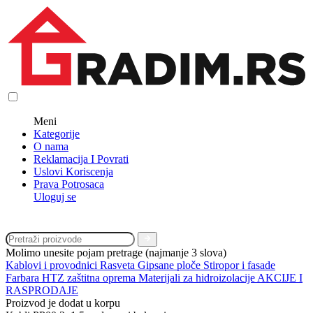
Meni
Kategorije
O nama
Reklamacija I Povrati
Uslovi Koriscenja
Prava Potrosaca
Uloguj se
Molimo unesite pojam pretrage (najmanje 3 slova)
Kablovi i provodnici
Rasveta
Gipsane ploče
Stiropor i fasade
Farbara
HTZ zaštitna oprema
Materijali za hidroizolacije
AKCIJE I
RASPRODAJE
Proizvod je dodat u korpu