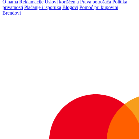
O nama
Reklamacije
Uslovi korišćenja
Prava potrošača
Politika
privatnosti
Plaćanje i isporuka
Blogovi
Pomoć pri kupovini
Brendovi