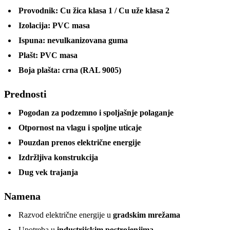
Provodnik:
Cu žica klasa 1 / Cu uže klasa 2
Izolacija:
PVC masa
Ispuna:
nevulkanizovana guma
Plašt:
PVC masa
Boja plašta:
crna (RAL 9005)
Prednosti
Pogodan za podzemno i spoljašnje polaganje
Otpornost na vlagu i spoljne uticaje
Pouzdan prenos električne energije
Izdržljiva konstrukcija
Dug vek trajanja
Namena
Razvod električne energije u
gradskim mrežama
Upotreba u
industrijskim postrojenjima