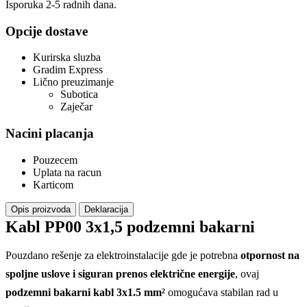
Isporuka 2-5 radnih dana.
Opcije dostave
Kurirska sluzba
Gradim Express
Lično preuzimanje
Subotica
Zaječar
Nacini placanja
Pouzecem
Uplata na racun
Karticom
Opis proizvoda
Deklaracija
Kabl PP00 3x1,5 podzemni bakarni
Pouzdano rešenje za elektroinstalacije gde je potrebna
otpornost na
spoljne uslove i siguran prenos električne energije
, ovaj
podzemni bakarni kabl 3x1.5 mm²
omogućava stabilan rad u