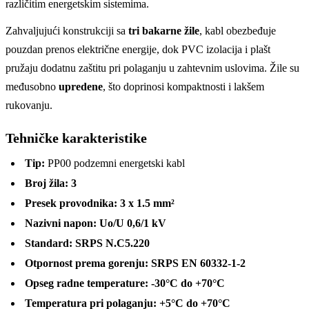
različitim energetskim sistemima.
Zahvaljujući konstrukciji sa
tri bakarne žile
, kabl obezbeđuje
pouzdan prenos električne energije, dok PVC izolacija i plašt
pružaju dodatnu zaštitu pri polaganju u zahtevnim uslovima. Žile su
međusobno
upredene
, što doprinosi kompaktnosti i lakšem
rukovanju.
Tehničke karakteristike
Tip:
PP00 podzemni energetski kabl
Broj žila:
3
Presek provodnika:
3 x 1.5 mm²
Nazivni napon:
Uo/U 0,6/1 kV
Standard:
SRPS N.C5.220
Otpornost prema gorenju:
SRPS EN 60332-1-2
Opseg radne temperature:
-30°C do +70°C
Temperatura pri polaganju:
+5°C do +70°C