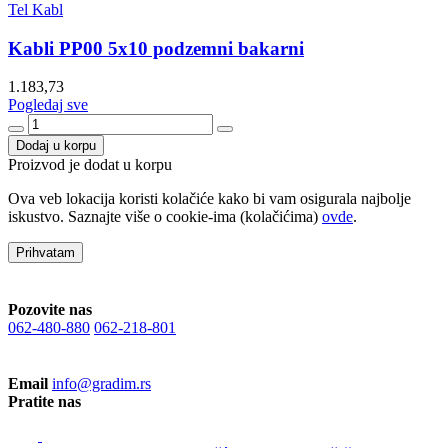
Tel Kabl
Kabli PP00 5x10 podzemni bakarni
1.183,73
Pogledaj sve
Dodaj u korpu
Proizvod je dodat u korpu
Ova veb lokacija koristi kolačiće kako bi vam osigurala najbolje
iskustvo. Saznajte više o cookie-ima (kolačićima)
ovde
.
Prihvatam
Pozovite nas
062-480-880
062-218-801
Email
info@gradim.rs
Pratite nas