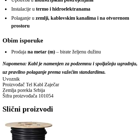
Instalacije u
termo i hidroelektranama
Polaganje u
zemlji, kablovskim kanalima i na otvorenom
prostoru
Obim isporuke
Prodaja
na metar (m)
– birate željenu dužinu
Napomena: Kabl je namenjen za podzemnu i spoljašnju ugradnju,
uz pravilno polaganje prema važećim standardima.
Uvoznik
Proizvođač
Tel Kabl Zaječar
Zemlja porekla
Srbija
Šifra proizvođača
101054
Slični proizvodi