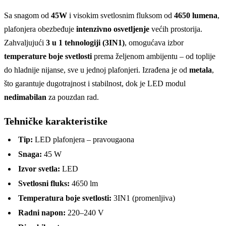
Sa snagom od
45W
i visokim svetlosnim fluksom od
4650 lumena
,
plafonjera obezbeđuje
intenzivno osvetljenje
većih prostorija.
Zahvaljujući
3 u 1 tehnologiji (3IN1)
, omogućava izbor
temperature boje svetlosti
prema željenom ambijentu – od toplije
do hladnije nijanse, sve u jednoj plafonjeri. Izrađena je od
metala
,
što garantuje dugotrajnost i stabilnost, dok je LED modul
nedimabilan
za pouzdan rad.
Tehničke karakteristike
Tip:
LED plafonjera – pravougaona
Snaga:
45 W
Izvor svetla:
LED
Svetlosni fluks:
4650 lm
Temperatura boje svetlosti:
3IN1 (promenljiva)
Radni napon:
220–240 V