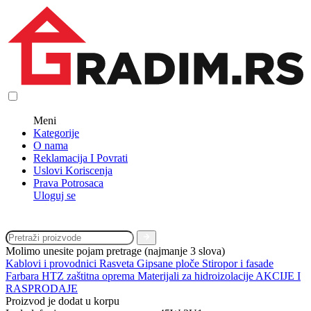
Meni
Kategorije
O nama
Reklamacija I Povrati
Uslovi Koriscenja
Prava Potrosaca
Uloguj se
Molimo unesite pojam pretrage (najmanje 3 slova)
Kablovi i provodnici
Rasveta
Gipsane ploče
Stiropor i fasade
Farbara
HTZ zaštitna oprema
Materijali za hidroizolacije
AKCIJE I
RASPRODAJE
Proizvod je dodat u korpu