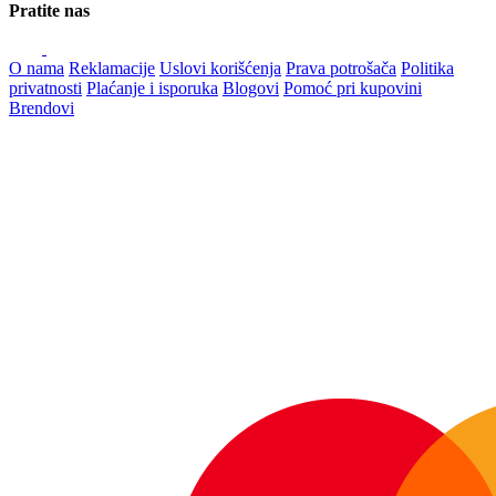
Pratite nas
O nama
Reklamacije
Uslovi korišćenja
Prava potrošača
Politika
privatnosti
Plaćanje i isporuka
Blogovi
Pomoć pri kupovini
Brendovi