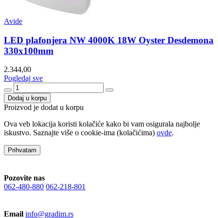
Avide
LED plafonjera NW 4000K 18W Oyster Desdemona
330x100mm
2.344,00
Pogledaj sve
Dodaj u korpu
Proizvod je dodat u korpu
Ova veb lokacija koristi kolačiće kako bi vam osigurala najbolje
iskustvo. Saznajte više o cookie-ima (kolačićima)
ovde
.
Prihvatam
Pozovite nas
062-480-880
062-218-801
Email
info@gradim.rs