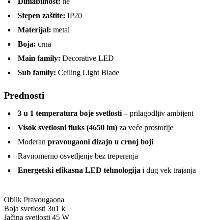
Dimabilnost:
ne
Stepen zaštite:
IP20
Materijal:
metal
Boja:
crna
Main family:
Decorative LED
Sub family:
Ceiling Light Blade
Prednosti
3 u 1 temperatura boje svetlosti
– prilagodljiv ambijent
Visok svetlosni fluks (4650 lm)
za veće prostorije
Moderan
pravougaoni dizajn u crnoj boji
Ravnomerno osvetljenje bez treperenja
Energetski efikasna LED tehnologija
i dug vek trajanja
Oblik
Pravougaona
Boja svetlosti
3u1 k
Jačina svetlosti
45 W