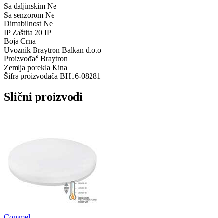
Sa daljinskim
Ne
Sa senzorom
Ne
Dimabilnost
Ne
IP Zaštita
20 IP
Boja
Crna
Uvoznik
Braytron Balkan d.o.o
Proizvođač
Braytron
Zemlja porekla
Kina
Šifra proizvođača
BH16-08281
Slični proizvodi
Commel