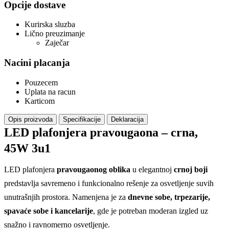
Opcije dostave
Kurirska sluzba
Lično preuzimanje
Zaječar
Nacini placanja
Pouzecem
Uplata na racun
Karticom
Opis proizvoda
Specifikacije
Deklaracija
LED plafonjera pravougaona – crna,
45W 3u1
LED plafonjera
pravougaonog oblika
u elegantnoj
crnoj boji
predstavlja savremeno i funkcionalno rešenje za osvetljenje suvih
unutrašnjih prostora. Namenjena je za
dnevne sobe, trpezarije,
spavaće sobe i kancelarije
, gde je potreban moderan izgled uz
snažno i ravnomerno osvetljenje.