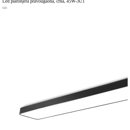
Led plafonjera pravougaona, crna, 45W-3U1