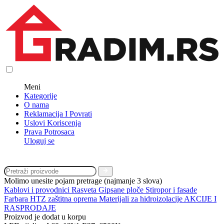
Meni
Kategorije
O nama
Reklamacija I Povrati
Uslovi Koriscenja
Prava Potrosaca
Uloguj se
Molimo unesite pojam pretrage (najmanje 3 slova)
Kablovi i provodnici
Rasveta
Gipsane ploče
Stiropor i fasade
Farbara
HTZ zaštitna oprema
Materijali za hidroizolacije
AKCIJE I
RASPRODAJE
Proizvod je dodat u korpu