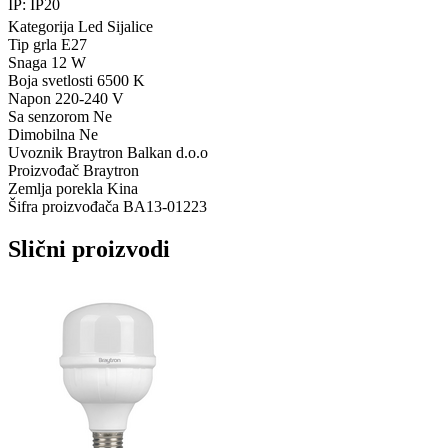
IP: IP20
Kategorija
Led Sijalice
Tip grla
E27
Snaga
12 W
Boja svetlosti
6500 K
Napon
220-240 V
Sa senzorom
Ne
Dimobilna
Ne
Uvoznik
Braytron Balkan d.o.o
Proizvođač
Braytron
Zemlja porekla
Kina
Šifra proizvođača
BA13-01223
Slični proizvodi