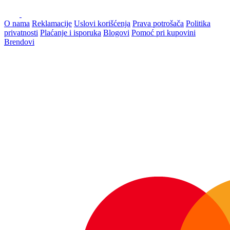
O nama
Reklamacije
Uslovi korišćenja
Prava potrošača
Politika
privatnosti
Plaćanje i isporuka
Blogovi
Pomoć pri kupovini
Brendovi