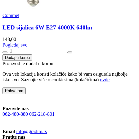
Commel
LED sijalica 6W E27 4000K 640lm
148,00
Pogledaj sve
Dodaj u korpu
Proizvod je dodat u korpu
Ova veb lokacija koristi kolačiće kako bi vam osigurala najbolje
iskustvo. Saznajte više o cookie-ima (kolačićima)
ovde
.
Prihvatam
Pozovite nas
062-480-880
062-218-801
Email
info@gradim.rs
Pratite nas