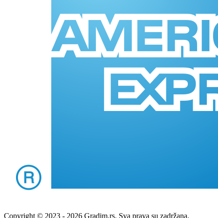
Copyright © 2023 - 2026 Gradim.rs. Sva prava su zadržana.