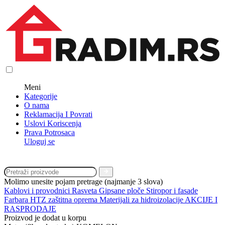
Meni
Kategorije
O nama
Reklamacija I Povrati
Uslovi Koriscenja
Prava Potrosaca
Uloguj se
Molimo unesite pojam pretrage (najmanje 3 slova)
Kablovi i provodnici
Rasveta
Gipsane ploče
Stiropor i fasade
Farbara
HTZ zaštitna oprema
Materijali za hidroizolacije
AKCIJE I
RASPRODAJE
Proizvod je dodat u korpu