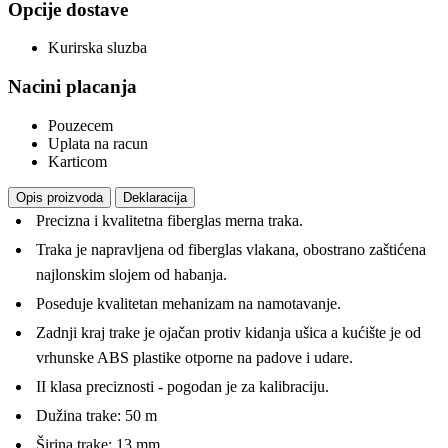
Opcije dostave
Kurirska sluzba
Nacini placanja
Pouzecem
Uplata na racun
Karticom
Opis proizvoda
Deklaracija
Precizna i kvalitetna fiberglas merna traka.
Traka je napravljena od fiberglas vlakana, obostrano zaštićena
najlonskim slojem od habanja.
Poseduje kvalitetan mehanizam na namotavanje.
Zadnji kraj trake je ojačan protiv kidanja ušica a kućište je od
vrhunske ABS plastike otporne na padove i udare.
II klasa preciznosti - pogodan je za kalibraciju.
Dužina trake: 50 m
Širina trake: 13 mm