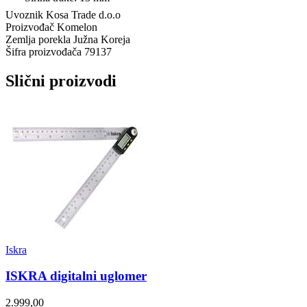
Uvoznik
Kosa Trade d.o.o
Proizvođač
Komelon
Zemlja porekla
Južna Koreja
Šifra proizvođača
79137
Slični proizvodi
Iskra
ISKRA digitalni uglomer
2.999,00