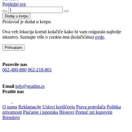
Pogledaj sve
Dodaj u korpu
Proizvod je dodat u korpu
Ova veb lokacija koristi kolačiće kako bi vam osigurala najbolje
iskustvo. Saznajte više o cookie-ima (kolačićima)
ovde
.
Prihvatam
Pozovite nas
062-480-880
062-218-801
Email
info@gradim.rs
Pratite nas
O nama
Reklamacije
Uslovi korišćenja
Prava potrošača
Politika
privatnosti
Plaćanje i isporuka
Blogovi
Pomoć pri kupovini
Brendovi