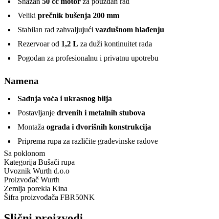
Snažan
50 cc motor
za pouzdan rad
Veliki
prečnik bušenja 200 mm
Stabilan rad zahvaljujući
vazdušnom hlađenju
Rezervoar od
1,2 L
za duži kontinuitet rada
Pogodan za profesionalnu i privatnu upotrebu
Namena
Sadnja voća i ukrasnog bilja
Postavljanje
drvenih i metalnih stubova
Montaža
ograda i dvorišnih konstrukcija
Priprema rupa za različite građevinske radove
Sa poklonom
Kategorija
Bušači rupa
Uvoznik
Wurth d.o.o
Proizvođač
Wurth
Zemlja porekla
Kina
Šifra proizvođača
FBR50NK
Slični proizvodi