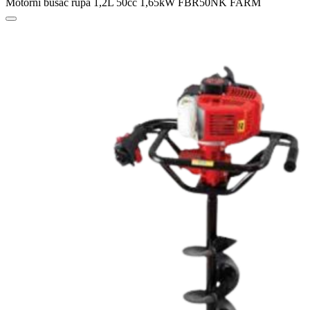
Motorni bušač rupa 1,2L 50cc 1,65kW FBR50NK FARM