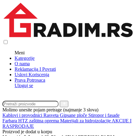
Meni
Kategorije
O nama
Reklamacija I Povrati
Uslovi Koriscenja
Prava Potrosaca
Uloguj se
Molimo unesite pojam pretrage (najmanje 3 slova)
Kablovi i provodnici
Rasveta
Gipsane ploče
Stiropor i fasade
Farbara
HTZ zaštitna oprema
Materijali za hidroizolacije
AKCIJE I
RASPRODAJE
Proizvod je dodat u korpu