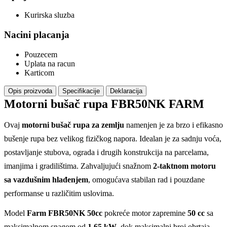
Kurirska sluzba
Nacini placanja
Pouzecem
Uplata na racun
Karticom
Opis proizvoda
Specifikacije
Deklaracija
Motorni bušač rupa FBR50NK FARM
Ovaj
motorni bušač rupa za zemlju
namenjen je za brzo i efikasno
bušenje rupa bez velikog fizičkog napora. Idealan je za sadnju voća,
postavljanje stubova, ograda i drugih konstrukcija na parcelama,
imanjima i gradilištima. Zahvaljujući snažnom
2-taktnom motoru
sa vazdušnim hlađenjem
, omogućava stabilan rad i pouzdane
performanse u različitim uslovima.
Model
Farm FBR50NK 50cc
pokreće motor zapremine
50 cc
sa
maksimalnom snagom od
1,65 kW
, dok maksimalni broj obrtaja