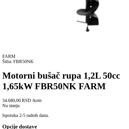
FARM
Šifra: FBR50NK
Motorni bušač rupa 1,2L 50cc
1,65kW FBR50NK FARM
34.680,00
RSD
/kom
Na stanju
Isporuka 2-5 radnih dana.
Opcije dostave