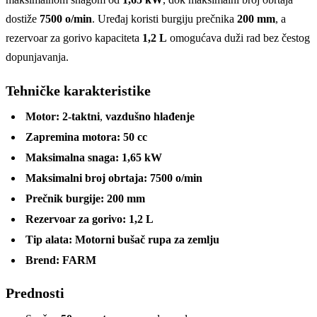
dostiže
7500 o/min
. Uređaj koristi burgiju prečnika
200 mm
, a
rezervoar za gorivo kapaciteta
1,2 L
omogućava duži rad bez čestog
dopunjavanja.
Tehničke karakteristike
Motor:
2-taktni
,
vazdušno hlađenje
Zapremina motora:
50 cc
Maksimalna snaga:
1,65 kW
Maksimalni broj obrtaja:
7500 o/min
Prečnik burgije:
200 mm
Rezervoar za gorivo:
1,2 L
Tip alata:
Motorni bušač rupa za zemlju
Brend:
FARM
Prednosti