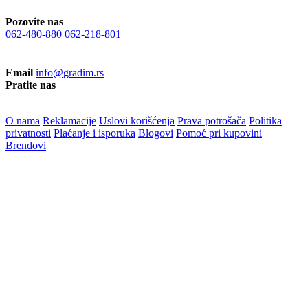
Pozovite nas
062-480-880
062-218-801
Email
info@gradim.rs
Pratite nas
O nama
Reklamacije
Uslovi korišćenja
Prava potrošača
Politika
privatnosti
Plaćanje i isporuka
Blogovi
Pomoć pri kupovini
Brendovi