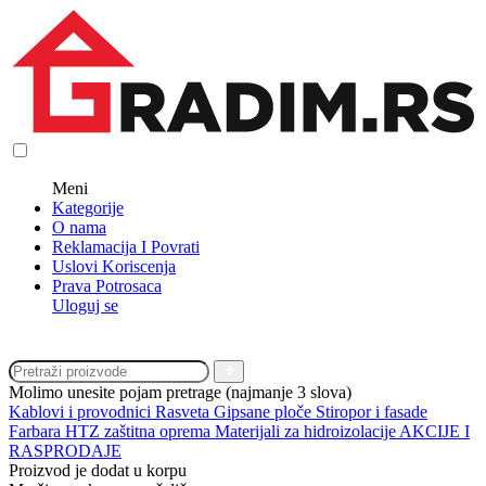
Meni
Kategorije
O nama
Reklamacija I Povrati
Uslovi Koriscenja
Prava Potrosaca
Uloguj se
Molimo unesite pojam pretrage (najmanje 3 slova)
Kablovi i provodnici
Rasveta
Gipsane ploče
Stiropor i fasade
Farbara
HTZ zaštitna oprema
Materijali za hidroizolacije
AKCIJE I
RASPRODAJE
Proizvod je dodat u korpu