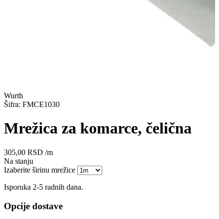
Wurth
Šifra: FMCE1030
Mrežica za komarce, čelična
305,00
RSD
/m
Na stanju
Izaberite širinu mrežice
Isporuka 2-5 radnih dana.
Opcije dostave