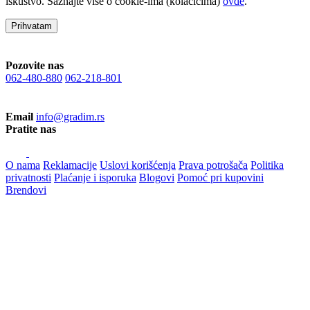
iskustvo. Saznajte više o cookie-ima (kolačićima)
ovde
.
Prihvatam
Pozovite nas
062-480-880
062-218-801
Email
info@gradim.rs
Pratite nas
O nama
Reklamacije
Uslovi korišćenja
Prava potrošača
Politika
privatnosti
Plaćanje i isporuka
Blogovi
Pomoć pri kupovini
Brendovi