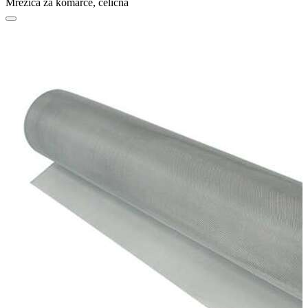
Mrežica za komarce, čelična