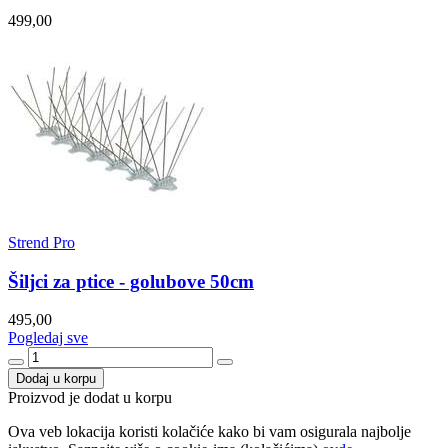
499,00
Strend Pro
Šiljci za ptice - golubove 50cm
495,00
Pogledaj sve
Dodaj u korpu
Proizvod je dodat u korpu
Ova veb lokacija koristi kolačiće kako bi vam osigurala najbolje