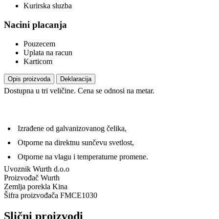
Kurirska sluzba
Nacini placanja
Pouzecem
Uplata na racun
Karticom
Opis proizvoda
Deklaracija
Dostupna u tri veličine. Cena se odnosi na metar.
Izrađene od galvanizovanog čelika,
Otporne na direktnu sunčevu svetlost,
Otporne na vlagu i temperaturne promene.
Uvoznik
Wurth d.o.o
Proizvođač
Wurth
Zemlja porekla
Kina
Šifra proizvođača
FMCE1030
Slični proizvodi