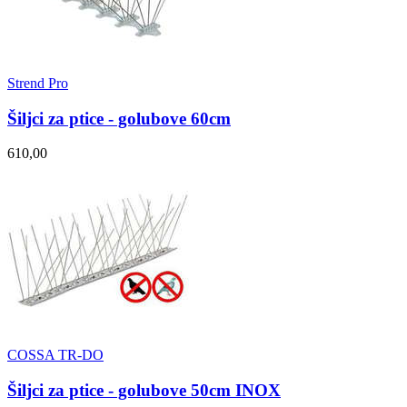
Strend Pro
Šiljci za ptice - golubove 60cm
610,00
COSSA TR-DO
Šiljci za ptice - golubove 50cm INOX