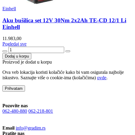
Einhell
Aku bušilica set 12V 30Nm 2x2Ah TE-CD 12/1 Li
Einhell
11.983,00
Pogledaj sve
Dodaj u korpu
Proizvod je dodat u korpu
Ova veb lokacija koristi kolačiće kako bi vam osigurala najbolje
iskustvo. Saznajte više o cookie-ima (kolačićima)
ovde
.
Prihvatam
Pozovite nas
062-480-880
062-218-801
Email
info@gradim.rs
Pratite nas