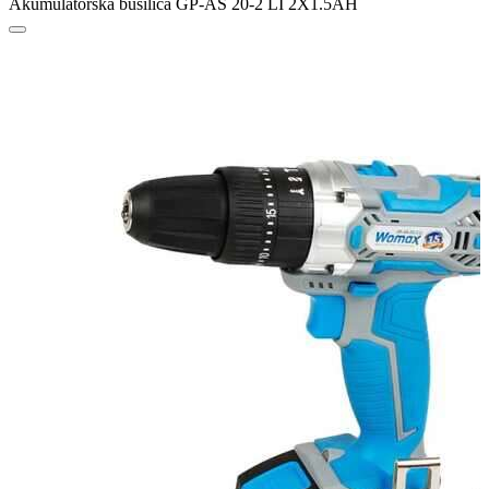
Akumulatorska bušilica GP-AS 20-2 LI 2X1.5AH