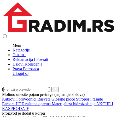
Meni
Kategorije
O nama
Reklamacija I Povrati
Uslovi Koriscenja
Prava Potrosaca
Uloguj se
Molimo unesite pojam pretrage (najmanje 3 slova)
Kablovi i provodnici
Rasveta
Gipsane ploče
Stiropor i fasade
Farbara
HTZ zaštitna oprema
Materijali za hidroizolacije
AKCIJE I
RASPRODAJE
Proizvod je dodat u korpu