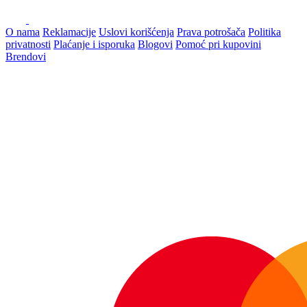
O nama
Reklamacije
Uslovi korišćenja
Prava potrošača
Politika
privatnosti
Plaćanje i isporuka
Blogovi
Pomoć pri kupovini
Brendovi