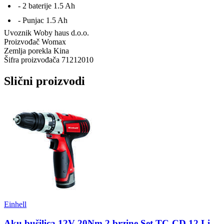
- 2 baterije 1.5 Ah
- Punjac 1.5 Ah
Uvoznik
Woby haus d.o.o.
Proizvođač
Womax
Zemlja porekla
Kina
Šifra proizvođača
71212010
Slični proizvodi
Einhell
Aku bušilica 12V 20Nm 2 brzine Set TC-CD 12 Li