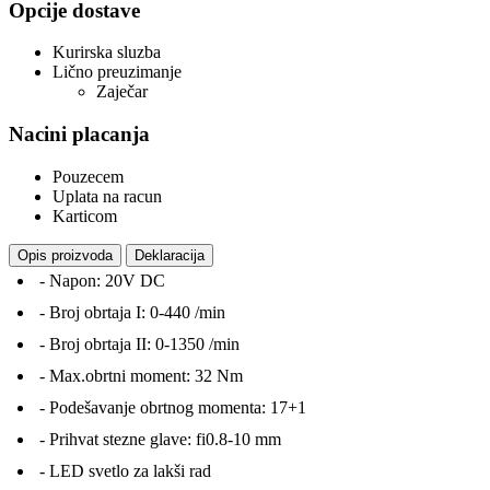
Opcije dostave
Kurirska sluzba
Lično preuzimanje
Zaječar
Nacini placanja
Pouzecem
Uplata na racun
Karticom
Opis proizvoda
Deklaracija
- Napon: 20V DC
- Broj obrtaja I: 0-440 /min
- Broj obrtaja II: 0-1350 /min
- Max.obrtni moment: 32 Nm
- Podešavanje obrtnog momenta: 17+1
- Prihvat stezne glave: fi0.8-10 mm
- LED svetlo za lakši rad