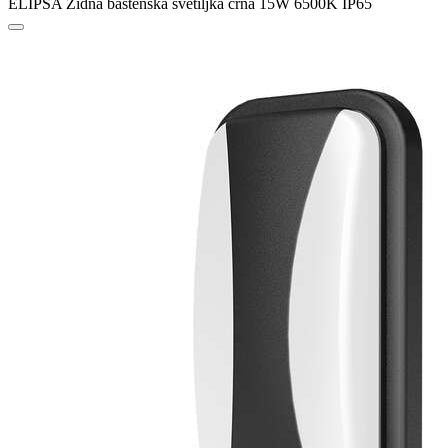
ELIPSA Zidna baštenska svetiljka crna 15W 6500K IP65