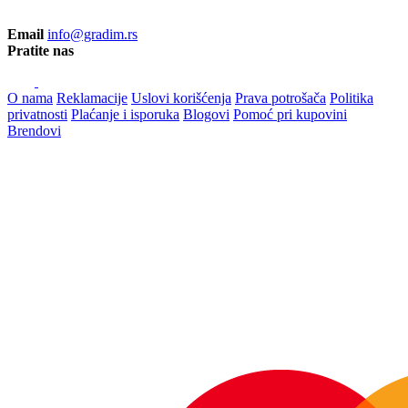
Email
info@gradim.rs
Pratite nas
O nama
Reklamacije
Uslovi korišćenja
Prava potrošača
Politika
privatnosti
Plaćanje i isporuka
Blogovi
Pomoć pri kupovini
Brendovi