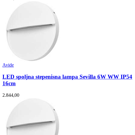
Avide
LED spoljna stepenisna lampa Sevilla 6W WW IP54
16cm
2.844,00