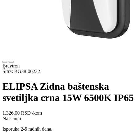
Braytron
Šifra: BG38-00232
ELIPSA Zidna baštenska
svetiljka crna 15W 6500K IP65
1.326,00
RSD
/kom
Na stanju
Isporuka 2-5 radnih dana.