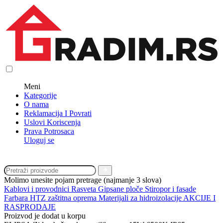
Meni
Kategorije
O nama
Reklamacija I Povrati
Uslovi Koriscenja
Prava Potrosaca
Uloguj se
Molimo unesite pojam pretrage (najmanje 3 slova)
Kablovi i provodnici
Rasveta
Gipsane ploče
Stiropor i fasade
Farbara
HTZ zaštitna oprema
Materijali za hidroizolacije
AKCIJE I
RASPRODAJE
Proizvod je dodat u korpu