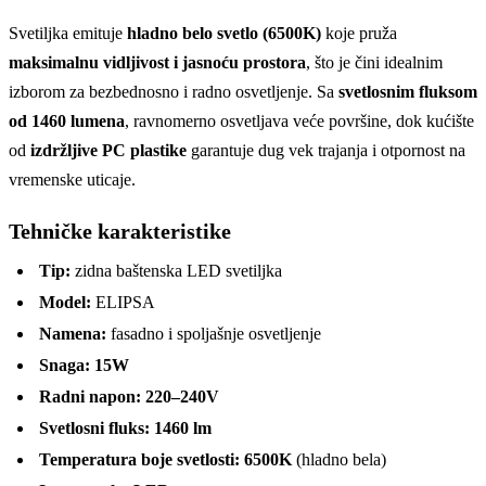
Svetiljka emituje
hladno belo svetlo (6500K)
koje pruža
maksimalnu vidljivost i jasnoću prostora
, što je čini idealnim
izborom za bezbednosno i radno osvetljenje. Sa
svetlosnim fluksom
od 1460 lumena
, ravnomerno osvetljava veće površine, dok kućište
od
izdržljive PC plastike
garantuje dug vek trajanja i otpornost na
vremenske uticaje.
Tehničke karakteristike
Tip:
zidna baštenska LED svetiljka
Model:
ELIPSA
Namena:
fasadno i spoljašnje osvetljenje
Snaga:
15W
Radni napon:
220–240V
Svetlosni fluks:
1460 lm
Temperatura boje svetlosti:
6500K
(hladno bela)