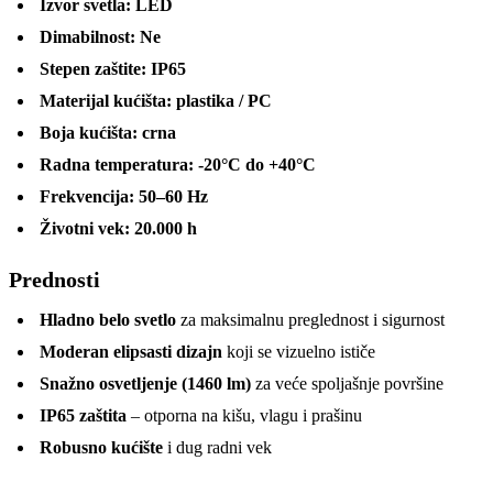
Izvor svetla:
LED
Dimabilnost:
Ne
Stepen zaštite:
IP65
Materijal kućišta:
plastika / PC
Boja kućišta:
crna
Radna temperatura:
-20°C do +40°C
Frekvencija:
50–60 Hz
Životni vek:
20.000 h
Prednosti
Hladno belo svetlo
za maksimalnu preglednost i sigurnost
Moderan elipsasti dizajn
koji se vizuelno ističe
Snažno osvetljenje (1460 lm)
za veće spoljašnje površine
IP65 zaštita
– otporna na kišu, vlagu i prašinu
Robusno kućište
i dug radni vek