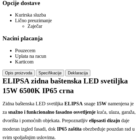
Opcije dostave
Kurirska sluzba
Lično preuzimanje
Zaječar
Nacini placanja
Pouzecem
Uplata na racun
Karticom
Opis proizvoda
Specifikacije
Deklaracija
ELIPSA zidna baštenska LED svetiljka
15W 6500K IP65 crna
Zidna baštenska LED svetiljka
ELIPSA
snage
15W
namenjena je
za
snažno i funkcionalno fasadno osvetljenje
kuća, ulaza, garaža,
dvorišta i pomoćnih objekata. Prepoznatljiv
elipsasti dizajn
daje
moderan izgled fasadi, dok
IP65 zaštita
obezbeđuje pouzdan rad u
svim spoljašnjim uslovima.