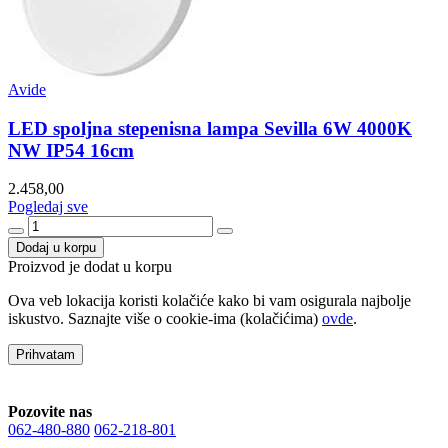
Avide
LED spoljna stepenisna lampa Sevilla 6W 4000K
NW IP54 16cm
2.458,00
Pogledaj sve
Dodaj u korpu
Proizvod je dodat u korpu
Ova veb lokacija koristi kolačiće kako bi vam osigurala najbolje
iskustvo. Saznajte više o cookie-ima (kolačićima)
ovde
.
Prihvatam
Pozovite nas
062-480-880
062-218-801