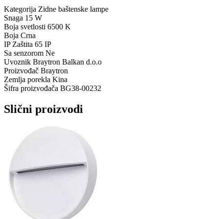
Kategorija
Zidne baštenske lampe
Snaga
15 W
Boja svetlosti
6500 K
Boja
Crna
IP Zaštita
65 IP
Sa senzorom
Ne
Uvoznik
Braytron Balkan d.o.o
Proizvođač
Braytron
Zemlja porekla
Kina
Šifra proizvođača
BG38-00232
Slični proizvodi