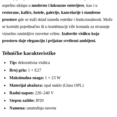
uspešno uklapa u
moderne i luksuzne enterijere
, kao i u
restorane, kafiće, hotele, galerije, kancelarije i stambene
prostore
gde se traži sklad između estetike i funkcionalnosti. Može
se koristiti pojedinačno ili u kombinaciji više komada za stvaranje
vizuelno zanimljive rasvetne celine.
Izaberite visilicu koja
prostoru daje eleganciju i prijatan svetlosni ambijent.
Tehničke karakteristike
Tip:
dekorativna visilica
Broj grla:
1 × E27
Maksimalna snaga:
1 × 23 W
Materijal abažura:
opal staklo (Glass OPL)
Radni napon:
220–240 V
Stepen zaštite:
IP20
Namena:
unutrašnja rasveta