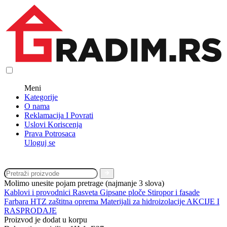
Meni
Kategorije
O nama
Reklamacija I Povrati
Uslovi Koriscenja
Prava Potrosaca
Uloguj se
Molimo unesite pojam pretrage (najmanje 3 slova)
Kablovi i provodnici
Rasveta
Gipsane ploče
Stiropor i fasade
Farbara
HTZ zaštitna oprema
Materijali za hidroizolacije
AKCIJE I
RASPRODAJE
Proizvod je dodat u korpu