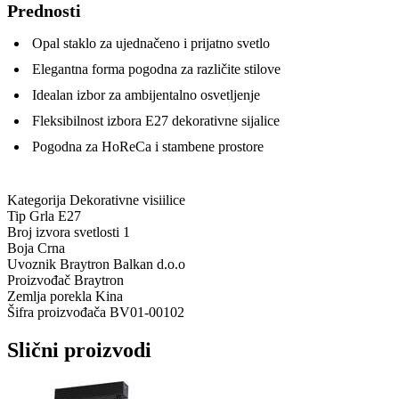
Prednosti
Opal staklo za ujednačeno i prijatno svetlo
Elegantna forma pogodna za različite stilove
Idealan izbor za ambijentalno osvetljenje
Fleksibilnost izbora E27 dekorativne sijalice
Pogodna za HoReCa i stambene prostore
Kategorija
Dekorativne visiilice
Tip Grla
E27
Broj izvora svetlosti
1
Boja
Crna
Uvoznik
Braytron Balkan d.o.o
Proizvođač
Braytron
Zemlja porekla
Kina
Šifra proizvođača
BV01-00102
Slični proizvodi