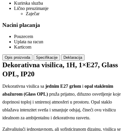
Kurirska sluzba
Lično preuzimanje
Zaječar
Nacini placanja
Pouzecem
Uplata na racun
Karticom
Opis proizvoda
Specifikacije
Deklaracija
Dekorativna visilica, 1H, 1×E27, Glass
OPL, IP20
Dekorativna visilica sa
jednim E27 grlom
i
opal staklenim
abažurom (Glass OPL)
pruža prijatno, difuzno osvetljenje koje
doprinosi toploj i smirenoj atmosferi u prostoru. Opal staklo
ublažava intenzitet svetla i smanjuje odsjaj, čineći ovu visilicu
idealnom za ambijentalnu i dekorativnu rasvetu.
Zahvaljujući jednostavnom, ali sofisticiranom dizajnu, visilica se