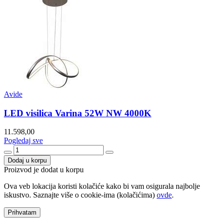
Avide
LED visilica Varina 52W NW 4000K
11.598,00
Pogledaj sve
Dodaj u korpu
Proizvod je dodat u korpu
Ova veb lokacija koristi kolačiće kako bi vam osigurala najbolje
iskustvo. Saznajte više o cookie-ima (kolačićima)
ovde
.
Prihvatam