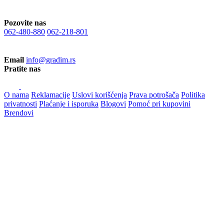
Pozovite nas
062-480-880
062-218-801
Email
info@gradim.rs
Pratite nas
O nama
Reklamacije
Uslovi korišćenja
Prava potrošača
Politika
privatnosti
Plaćanje i isporuka
Blogovi
Pomoć pri kupovini
Brendovi