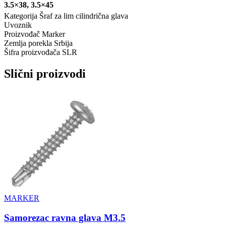
3.5×38, 3.5×45
Kategorija
Šraf za lim cilindrična glava
Uvoznik
Proizvođač
Marker
Zemlja porekla
Srbija
Šifra proizvođača
SLR
Slični proizvodi
MARKER
Samorezac ravna glava M3.5