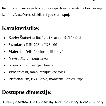
Puni navoj i oštar vrh
omogućavaju direktno uvrtanje bez bušenja
(zelforez), uz
čvrst, stabilan i pouzdan spoj
.
Karakteristike:
Naziv:
Šrafovi za lim / vijci / samobušeći šrafovi
Standard:
DIN 7981 / JUS 466
Materijal:
čelik (pocinčani ili sirovi)
Navoj:
M3.5 – puni navoj
Glava:
cilindrična (pan head)
Vrh:
špicasti, samourezujući (zelforez)
Primena:
lim, PVC, drvo, montažne konstrukcije
Dostupne dimenzije:
3.5×6.5, 3.5×9.5, 3.5×13, 3.5×16, 3.5×19, 3.5×22, 3.5×25, 3.5×32,