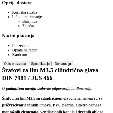
Opcije dostave
Kurirska sluzba
Lično preuzimanje
Batajnica
Zaječar
Nacini placanja
Pouzecem
Uplata na racun
Karticom
Opis proizvoda
Specifikacije
Deklaracija
Šrafovi za lim M3.5 cilindrična glava –
DIN 7981 / JUS 466
U padajućem meniju izaberite odgovarajuću dimenziju.
Šrafovi za lim M3.5 sa cilindričnom glavom
namenjeni su za
pričvršćivanje tankih limova, PVC profila, elektro ormara,
montažnih elemenata, ventilacionih kanala i drvenih obloga
.