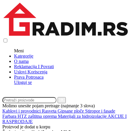
Meni
Kategorije
O nama
Reklamacija I Povrati
Uslovi Koriscenja
Prava Potrosaca
Uloguj se
Molimo unesite pojam pretrage (najmanje 3 slova)
Kablovi i provodnici
Rasveta
Gipsane ploče
Stiropor i fasade
Farbara
HTZ zaštitna oprema
Materijali za hidroizolacije
AKCIJE I
RASPRODAJE
Proizvod je dodat u korpu