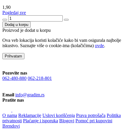
1,90
Pogledaj sve
Dodaj u korpu
Proizvod je dodat u korpu
Ova veb lokacija koristi kolačiće kako bi vam osigurala najbolje
iskustvo. Saznajte više o cookie-ima (kolačićima)
ovde
.
Prihvatam
Pozovite nas
062-480-880
062-218-801
Email
info@gradim.rs
Pratite nas
O nama
Reklamacije
Uslovi korišćenja
Prava potrošača
Politika
privatnosti
Plaćanje i isporuka
Blogovi
Pomoć pri kupovini
Brendovi