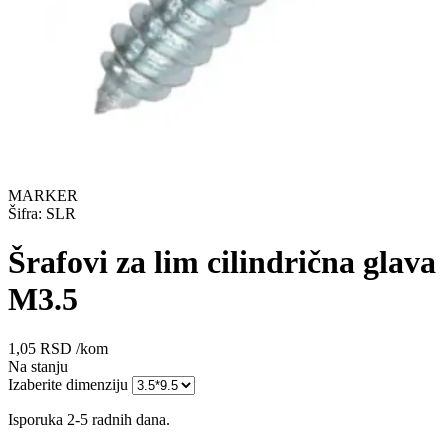
MARKER
Šifra: SLR
Šrafovi za lim cilindrična glava
M3.5
1,05
RSD
/kom
Na stanju
Izaberite dimenziju
Isporuka 2-5 radnih dana.