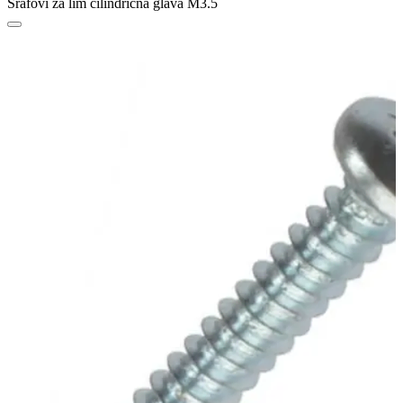
Šrafovi za lim cilindrična glava M3.5