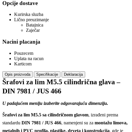
Opcije dostave
Kurirska sluzba
Lično preuzimanje
Batajnica
Zaječar
Nacini placanja
Pouzecem
Uplata na racun
Karticom
Opis proizvoda
Specifikacije
Deklaracija
Šrafovi za lim M5.5 cilindrična glava –
DIN 7981 / JUS 466
U padajućem meniju izaberite odgovarajuću dimenziju.
Šrafovi za lim M5.5 sa cilindričnom glavom
, izrađeni prema
standardu
DIN 7981 / JUS 466
, namenjeni su za
montažu limova,
metalnih i PVC profila, plastike, drveta i konstrukcija
, gde je