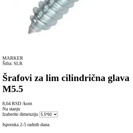
MARKER
Šifra: SLR
Šrafovi za lim cilindrična glava
M5.5
8,04
RSD
/kom
Na stanju
Izaberite dimenziju
Isporuka 2-5 radnih dana.