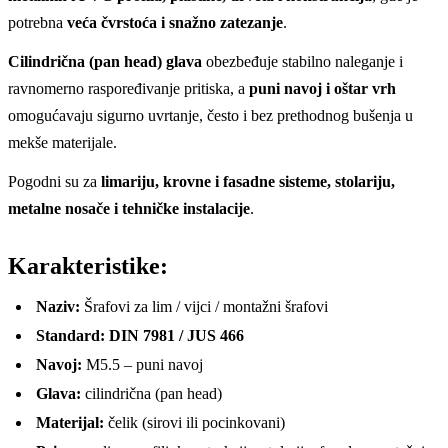
potrebna
veća čvrstoća i snažno zatezanje
.
Cilindrična (pan head) glava
obezbeđuje stabilno naleganje i
ravnomerno raspoređivanje pritiska, a
puni navoj i oštar vrh
omogućavaju sigurno uvrtanje, često i bez prethodnog bušenja u
mekše materijale.
Pogodni su za
limariju, krovne i fasadne sisteme, stolariju,
metalne nosače i tehničke instalacije
.
Karakteristike:
Naziv:
Šrafovi za lim / vijci / montažni šrafovi
Standard:
DIN 7981 / JUS 466
Navoj:
M5.5 – puni navoj
Glava:
cilindrična (pan head)
Materijal:
čelik (sirovi ili pocinkovani)