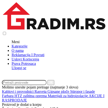
Meni
Kategorije
O nama
Reklamacija I Povrati
Uslovi Koriscenja
Prava Potrosaca
Uloguj se
Molimo unesite pojam pretrage (najmanje 3 slova)
Kablovi i provodnici
Rasveta
Gipsane ploče
Stiropor i fasade
Farbara
HTZ zaštitna oprema
Materijali za hidroizolacije
AKCIJE I
RASPRODAJE
Proizvod je dodat u korpu