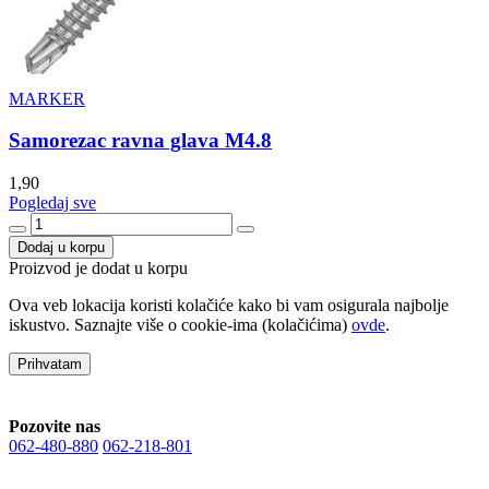
MARKER
Samorezac ravna glava M4.8
1,90
Pogledaj sve
Dodaj u korpu
Proizvod je dodat u korpu
Ova veb lokacija koristi kolačiće kako bi vam osigurala najbolje
iskustvo. Saznajte više o cookie-ima (kolačićima)
ovde
.
Prihvatam
Pozovite nas
062-480-880
062-218-801