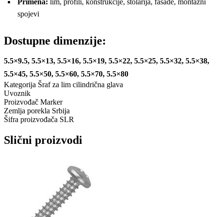
Primena:
lim, profili, konstrukcije, stolarija, fasade, montažni
spojevi
Dostupne dimenzije:
5.5×9.5, 5.5×13, 5.5×16, 5.5×19, 5.5×22, 5.5×25, 5.5×32, 5.5×38,
5.5×45, 5.5×50, 5.5×60, 5.5×70, 5.5×80
Kategorija
Šraf za lim cilindrična glava
Uvoznik
Proizvođač
Marker
Zemlja porekla
Srbija
Šifra proizvođača
SLR
Slični proizvodi