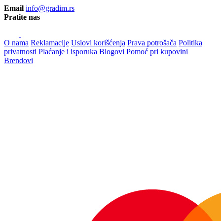
Email
info@gradim.rs
Pratite nas
O nama
Reklamacije
Uslovi korišćenja
Prava potrošača
Politika
privatnosti
Plaćanje i isporuka
Blogovi
Pomoć pri kupovini
Brendovi