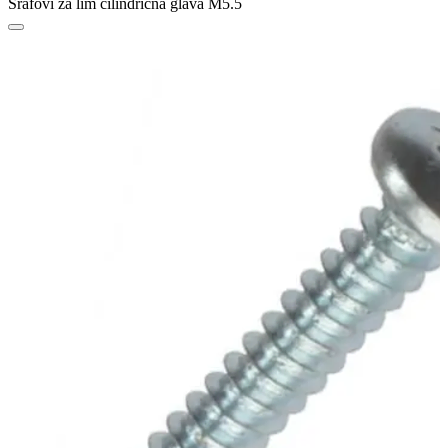
Šrafovi za lim cilindrična glava M5.5