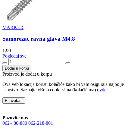
MARKER
Samorezac ravna glava M4.8
1,90
Pogledaj sve
Dodaj u korpu
Proizvod je dodat u korpu
Ova veb lokacija koristi kolačiće kako bi vam osigurala najbolje
iskustvo. Saznajte više o cookie-ima (kolačićima)
ovde
.
Prihvatam
Pozovite nas
062-480-880
062-218-801