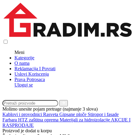
Meni
Kategorije
O nama
Reklamacija I Povrati
Uslovi Koriscenja
Prava Potrosaca
Uloguj se
Molimo unesite pojam pretrage (najmanje 3 slova)
Kablovi i provodnici
Rasveta
Gipsane ploče
Stiropor i fasade
Farbara
HTZ zaštitna oprema
Materijali za hidroizolacije
AKCIJE I
RASPRODAJE
Proizvod je dodat u korpu