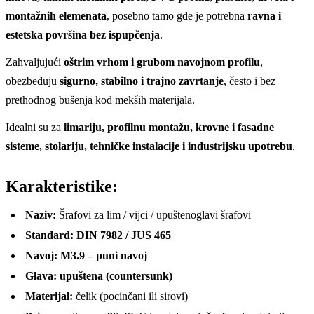
montažnih elemenata
, posebno tamo gde je potrebna
ravna i
estetska površina bez ispupčenja
.
Zahvaljujući
oštrim vrhom i grubom navojnom profilu
,
obezbeđuju
sigurno, stabilno i trajno zavrtanje
, često i bez
prethodnog bušenja kod mekših materijala.
Idealni su za
limariju, profilnu montažu, krovne i fasadne
sisteme, stolariju, tehničke instalacije i industrijsku upotrebu
.
Karakteristike:
Naziv:
Šrafovi za lim / vijci / upuštenoglavi šrafovi
Standard:
DIN 7982 / JUS 465
Navoj:
M3.9 – puni navoj
Glava:
upuštena (countersunk)
Materijal:
čelik (pocinčani ili sirovi)