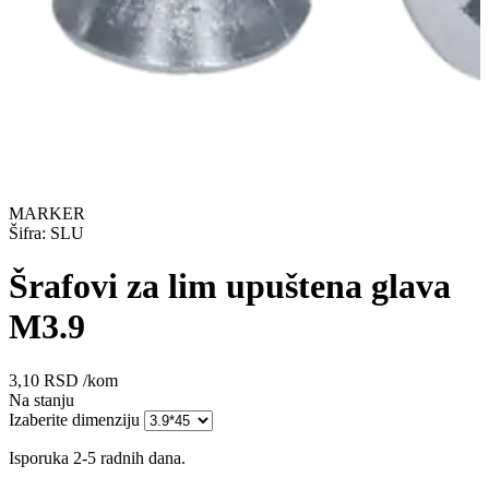
MARKER
Šifra: SLU
Šrafovi za lim upuštena glava
M3.9
3,10
RSD
/kom
Na stanju
Izaberite dimenziju
Isporuka 2-5 radnih dana.