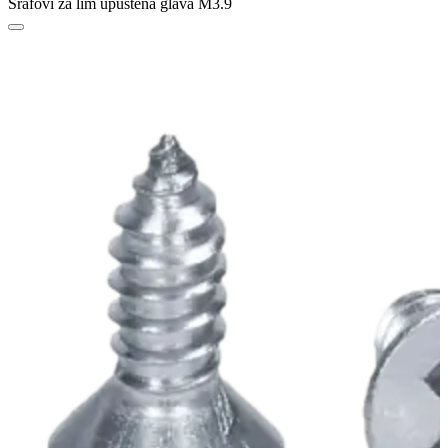
Šrafovi za lim upuštena glava M3.9