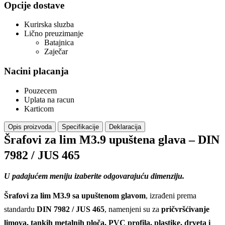
Opcije dostave
Kurirska sluzba
Lično preuzimanje
Batajnica
Zaječar
Nacini placanja
Pouzecem
Uplata na racun
Karticom
Opis proizvoda
Specifikacije
Deklaracija
Šrafovi za lim M3.9 upuštena glava – DIN
7982 / JUS 465
U padajućem meniju izaberite odgovarajuću dimenziju.
Šrafovi za lim M3.9 sa upuštenom glavom
, izrađeni prema
standardu
DIN 7982 / JUS 465
, namenjeni su za
pričvršćivanje
limova, tankih metalnih ploča, PVC profila, plastike, drveta i