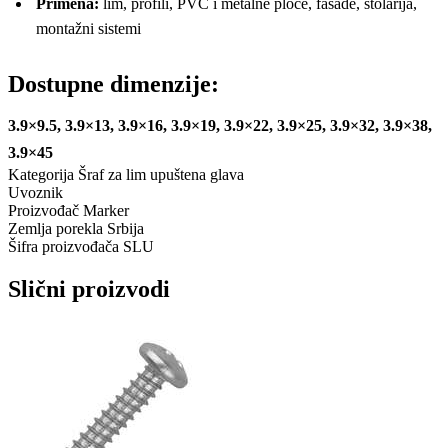
Primena:
lim, profili, PVC i metalne ploče, fasade, stolarija,
montažni sistemi
Dostupne dimenzije:
3.9×9.5, 3.9×13, 3.9×16, 3.9×19, 3.9×22, 3.9×25, 3.9×32, 3.9×38,
3.9×45
Kategorija
Šraf za lim upuštena glava
Uvoznik
Proizvođač
Marker
Zemlja porekla
Srbija
Šifra proizvođača
SLU
Slični proizvodi