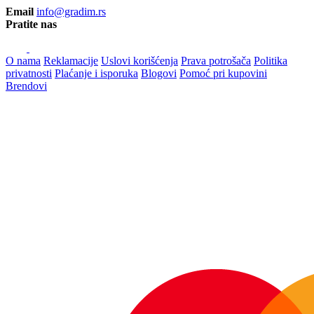
Email
info@gradim.rs
Pratite nas
O nama
Reklamacije
Uslovi korišćenja
Prava potrošača
Politika
privatnosti
Plaćanje i isporuka
Blogovi
Pomoć pri kupovini
Brendovi