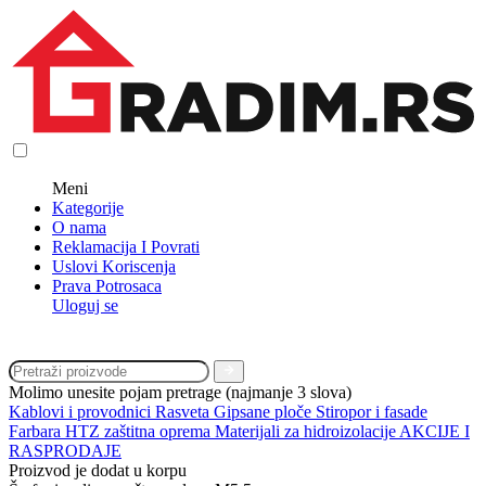
Meni
Kategorije
O nama
Reklamacija I Povrati
Uslovi Koriscenja
Prava Potrosaca
Uloguj se
Molimo unesite pojam pretrage (najmanje 3 slova)
Kablovi i provodnici
Rasveta
Gipsane ploče
Stiropor i fasade
Farbara
HTZ zaštitna oprema
Materijali za hidroizolacije
AKCIJE I
RASPRODAJE
Proizvod je dodat u korpu