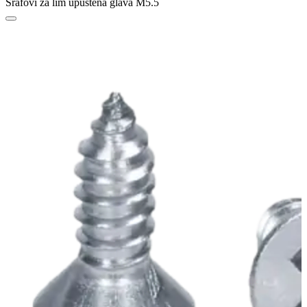
Šrafovi za lim upuštena glava M5.5