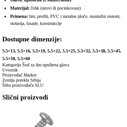
Materijal:
čelik (sirovi ili pocinkovani)
Primena:
lim, profili, PVC i metalne ploče, montažni sistemi,
stolarija, fasade, konstrukcije
Dostupne dimenzije:
5.5×13, 5.5×16, 5.5×19, 5.5×22, 5.5×25, 5.5×32, 5.5×38, 5.5×45,
5.5×50, 5.5×60
Kategorija
Šraf za lim upuštena glava
Uvoznik
Proizvođač
Marker
Zemlja porekla
Srbija
Šifra proizvođača
SLU
Slični proizvodi