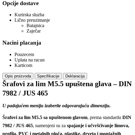
Opcije dostave
Kurirska sluzba
Lično preuzimanje
Batajnica
Zaječar
Nacini placanja
Pouzecem
Uplata na racun
Karticom
Opis proizvoda
Specifikacije
Deklaracija
Šrafovi za lim M5.5 upuštena glava – DIN
7982 / JUS 465
U padajućem meniju izaberite odgovarajuću dimenziju.
Šrafovi za lim M5.5 sa upuštenom glavom
, prema standardu
DIN
7982 / JUS 465
, namenjeni su za
spajanje i učvršćivanje limova,
profila, PVC i metalnih ploča, plastike, drveta i montažnih