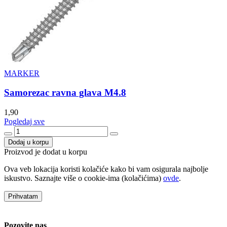
MARKER
Samorezac ravna glava M4.8
1,90
Pogledaj sve
Dodaj u korpu
Proizvod je dodat u korpu
Ova veb lokacija koristi kolačiće kako bi vam osigurala najbolje
iskustvo. Saznajte više o cookie-ima (kolačićima)
ovde
.
Prihvatam
Pozovite nas