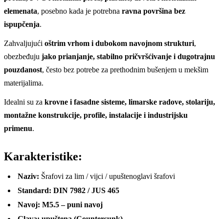
elemenata
, posebno kada je potrebna
ravna površina bez
ispupčenja
.
Zahvaljujući
oštrim vrhom i dubokom navojnom strukturi
,
obezbeđuju
jako prianjanje, stabilno pričvršćivanje i dugotrajnu
pouzdanost
, često bez potrebe za prethodnim bušenjem u mekšim
materijalima.
Idealni su za
krovne i fasadne sisteme, limarske radove, stolariju,
montažne konstrukcije, profile, instalacije i industrijsku
primenu
.
Karakteristike
:
Naziv:
Šrafovi za lim / vijci / upuštenoglavi šrafovi
Standard:
DIN 7982 / JUS 465
Navoj:
M5.5 – puni navoj
Glava:
upuštena (Countersunk)