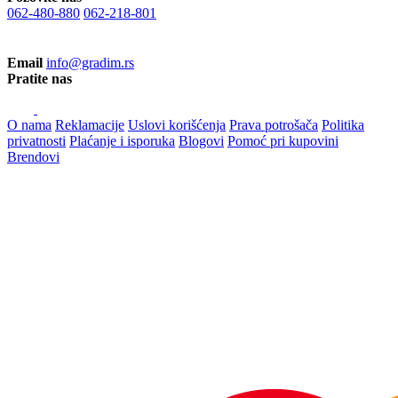
062-480-880
062-218-801
Email
info@gradim.rs
Pratite nas
O nama
Reklamacije
Uslovi korišćenja
Prava potrošača
Politika
privatnosti
Plaćanje i isporuka
Blogovi
Pomoć pri kupovini
Brendovi