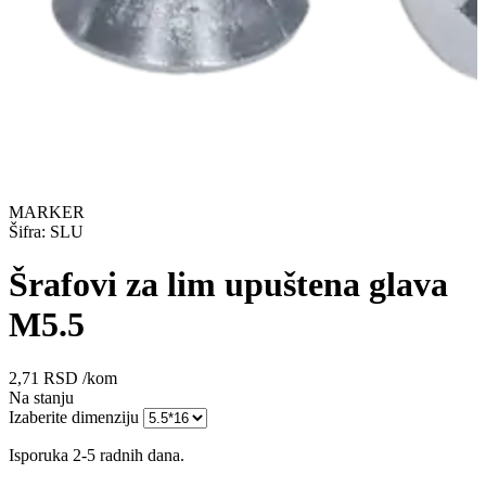
MARKER
Šifra: SLU
Šrafovi za lim upuštena glava
M5.5
2,71
RSD
/kom
Na stanju
Izaberite dimenziju
Isporuka 2-5 radnih dana.