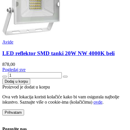
Avide
LED reflektor SMD tanki 20W NW 4000K beli
878,00
Pogledaj sve
Dodaj u korpu
Proizvod je dodat u korpu
Ova veb lokacija koristi kolačiće kako bi vam osigurala najbolje
iskustvo. Saznajte više o cookie-ima (kolačićima)
ovde
.
Prihvatam
Pozovite nas