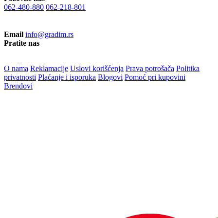
062-480-880
062-218-801
Email
info@gradim.rs
Pratite nas
O nama
Reklamacije
Uslovi korišćenja
Prava potrošača
Politika
privatnosti
Plaćanje i isporuka
Blogovi
Pomoć pri kupovini
Brendovi