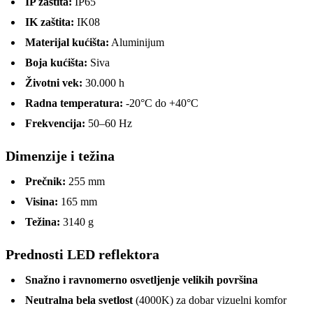
IP zaštita:
IP65
IK zaštita:
IK08
Materijal kućišta:
Aluminijum
Boja kućišta:
Siva
Životni vek:
30.000 h
Radna temperatura:
-20°C do +40°C
Frekvencija:
50–60 Hz
Dimenzije i težina
Prečnik:
255 mm
Visina:
165 mm
Težina:
3140 g
Prednosti LED reflektora
Snažno i ravnomerno osvetljenje velikih površina
Neutralna bela svetlost
(4000K) za dobar vizuelni komfor