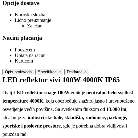
Opcije dostave
Kurirska sluzba
Lično preuzimanje
Zaječar
Nacini placanja
Pouzecem
Uplata na racun
Karticom
Opis proizvoda
Specifikacije
Deklaracija
LED reflektor sivi 100W 4000K IP65
Ovaj
LED reflektor snage 100W
emituje
neutralno belu svetlost
temperature 4000K
, koja obezbeđuje snažno, jasno i uravnoteženo
osvetljenje većih površina. Sa svetlosnim fluksom od
13.000 lm
,
idealan je za
industrijske hale, skladišta, radionice, parkinge,
sportske i poslovne prostore
, gde je potrebna dobra vidljivost i
pouzdan rad.