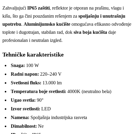
Zahvaljujući
IP65 zaštiti
, reflektor je otporan na prašinu, vlagu i
kišu, što ga čini pouzdanim rešenjem za
spoljašnju i unutrašnju
upotrebu
.
Aluminijumsko kućište
omogućava efikasno odvođenje
toplote i dugotrajan, stabilan rad, dok
siva boja kućišta
daje
profesionalan i neutralan izgled.
Tehničke karakteristike
Snaga:
100 W
Radni napon:
220–240 V
Svetlosni fluks:
13.000 lm
Temperatura boje svetlosti:
4000K (neutralno bela)
Ugao svetla:
90°
Izvor svetlosti:
LED
Namena:
Spoljašnja industrijska rasveta
Dimabilnost:
Ne