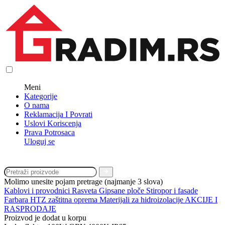
Meni
Kategorije
O nama
Reklamacija I Povrati
Uslovi Koriscenja
Prava Potrosaca
Uloguj se
Molimo unesite pojam pretrage (najmanje 3 slova)
Kablovi i provodnici
Rasveta
Gipsane ploče
Stiropor i fasade
Farbara
HTZ zaštitna oprema
Materijali za hidroizolacije
AKCIJE I
RASPRODAJE
Proizvod je dodat u korpu