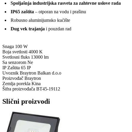
Spoljašnja industrijska rasveta za zahtevne uslove rada
IP65 zaštita
– otporan na vodu i prašinu
Robusno aluminijumsko kućište
Dug vek trajanja
i pouzdan rad
Snaga
100 W
Boja svetlosti
4000 K
Svetlosni fluks
13000 lm
Sa senzorom
Ne
IP Zaštita
65 IP
Uvoznik
Braytron Balkan d.o.o
Proizvođač
Braytron
Zemlja porekla
Kina
Šifra proizvođača
BT45-19112
Slični proizvodi