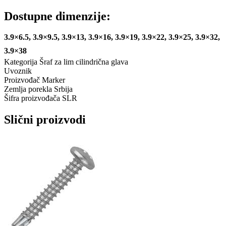
Dostupne dimenzije:
3.9×6.5, 3.9×9.5, 3.9×13, 3.9×16, 3.9×19, 3.9×22, 3.9×25, 3.9×32,
3.9×38
Kategorija
Šraf za lim cilindrična glava
Uvoznik
Proizvođač
Marker
Zemlja porekla
Srbija
Šifra proizvođača
SLR
Slični proizvodi