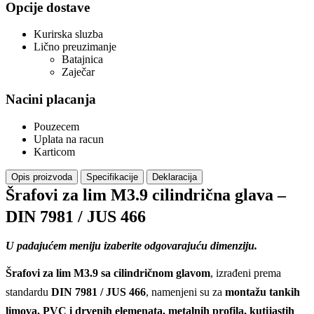
Opcije dostave
Kurirska sluzba
Lično preuzimanje
Batajnica
Zaječar
Nacini placanja
Pouzecem
Uplata na racun
Karticom
Opis proizvoda
Specifikacije
Deklaracija
Šrafovi za lim M3.9 cilindrična glava –
DIN 7981 / JUS 466
U padajućem meniju izaberite odgovarajuću dimenziju.
Šrafovi za lim M3.9 sa cilindričnom glavom
, izrađeni prema
standardu
DIN 7981 / JUS 466
, namenjeni su za
montažu tankih
limova, PVC i drvenih elemenata, metalnih profila, kutijastih