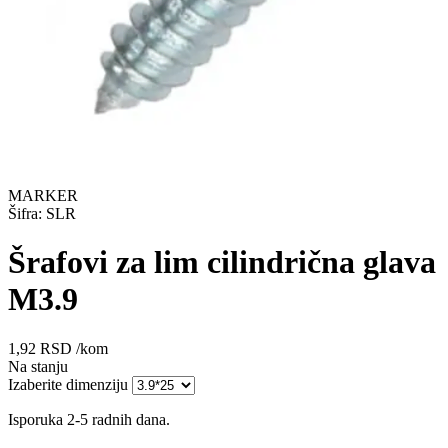
MARKER
Šifra: SLR
Šrafovi za lim cilindrična glava
M3.9
1,92
RSD
/kom
Na stanju
Izaberite dimenziju
Isporuka 2-5 radnih dana.