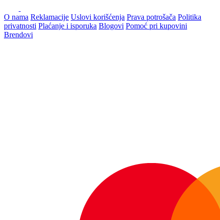
O nama
Reklamacije
Uslovi korišćenja
Prava potrošača
Politika
privatnosti
Plaćanje i isporuka
Blogovi
Pomoć pri kupovini
Brendovi