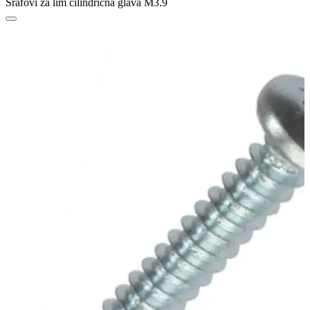
Šrafovi za lim cilindrična glava M3.9