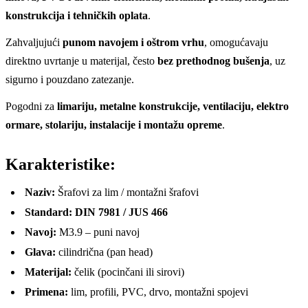
konstrukcija i tehničkih oplata
.
Zahvaljujući
punom navojem i oštrom vrhu
, omogućavaju
direktno uvrtanje u materijal, često
bez prethodnog bušenja
, uz
sigurno i pouzdano zatezanje.
Pogodni za
limariju, metalne konstrukcije, ventilaciju, elektro
ormare, stolariju, instalacije i montažu opreme
.
Karakteristike:
Naziv:
Šrafovi za lim / montažni šrafovi
Standard:
DIN 7981 / JUS 466
Navoj:
M3.9 – puni navoj
Glava:
cilindrična (pan head)
Materijal:
čelik (pocinčani ili sirovi)
Primena:
lim, profili, PVC, drvo, montažni spojevi