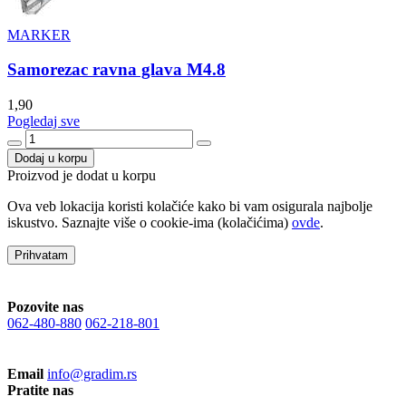
MARKER
Samorezac ravna glava M4.8
1,90
Pogledaj sve
Dodaj u korpu
Proizvod je dodat u korpu
Ova veb lokacija koristi kolačiće kako bi vam osigurala najbolje
iskustvo. Saznajte više o cookie-ima (kolačićima)
ovde
.
Prihvatam
Pozovite nas
062-480-880
062-218-801
Email
info@gradim.rs
Pratite nas