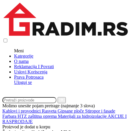
Meni
Kategorije
O nama
Reklamacija I Povrati
Uslovi Koriscenja
Prava Potrosaca
Uloguj se
Molimo unesite pojam pretrage (najmanje 3 slova)
Kablovi i provodnici
Rasveta
Gipsane ploče
Stiropor i fasade
Farbara
HTZ zaštitna oprema
Materijali za hidroizolacije
AKCIJE I
RASPRODAJE
Proizvod je dodat u korpu