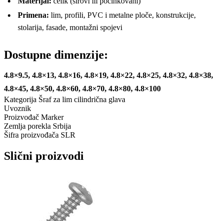
Materijal:
čelik (sirovi ili pocinkovani)
Primena:
lim, profili, PVC i metalne ploče, konstrukcije,
stolarija, fasade, montažni spojevi
Dostupne dimenzije:
4.8×9.5, 4.8×13, 4.8×16, 4.8×19, 4.8×22, 4.8×25, 4.8×32, 4.8×38,
4.8×45, 4.8×50, 4.8×60, 4.8×70, 4.8×80, 4.8×100
Kategorija
Šraf za lim cilindrična glava
Uvoznik
Proizvođač
Marker
Zemlja porekla
Srbija
Šifra proizvođača
SLR
Slični proizvodi