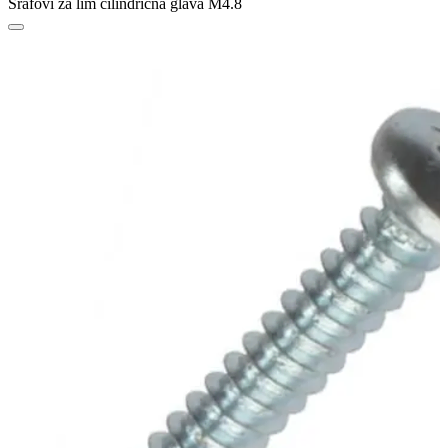
Šrafovi za lim cilindrična glava M4.8