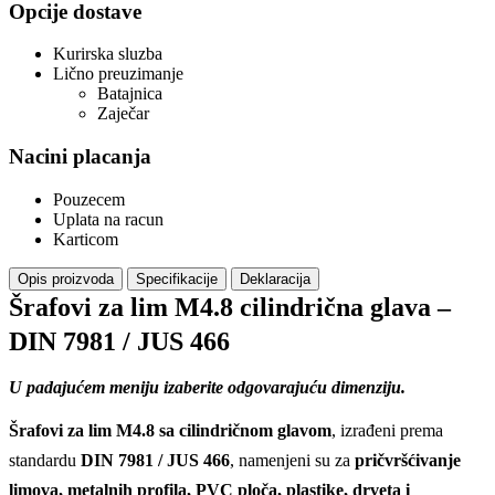
Opcije dostave
Kurirska sluzba
Lično preuzimanje
Batajnica
Zaječar
Nacini placanja
Pouzecem
Uplata na racun
Karticom
Opis proizvoda
Specifikacije
Deklaracija
Šrafovi za lim M4.8 cilindrična glava –
DIN 7981 / JUS 466
U padajućem meniju izaberite odgovarajuću dimenziju.
Šrafovi za lim M4.8 sa cilindričnom glavom
, izrađeni prema
standardu
DIN 7981 / JUS 466
, namenjeni su za
pričvršćivanje
limova, metalnih profila, PVC ploča, plastike, drveta i