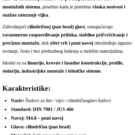
montažnih sistema
, posebno kada je potrebna
visoka nosivost i
snažno zatezanje vijka
.
Zahvaljujući
cilindričnoj (pan head) glavi
, omogućavaju
ravnomerno raspoređivanje pritiska, stabilno pričvršćivanje i
preciznu montažu
, dok
oštri vrh i puni navoj
obezbeđuju sigurno
uvrtanje, često i bez prethodnog bušenja u mekšim materijalima.
Idealni su za
limariju, krovne i fasadne konstrukcije, profile,
stolariju, industrijske montaže i tehničke sisteme
.
Karakteristike:
Naziv:
Šrafovi za lim / vijci / cilindričnoglavi šrafovi
Standard:
DIN 7981 / JUS 466
Navoj:
M4.8 – puni navoj
Glava:
cilindrična (pan head)