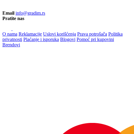
Email
info@gradim.rs
Pratite nas
O nama
Reklamacije
Uslovi korišćenja
Prava potrošača
Politika
privatnosti
Plaćanje i isporuka
Blogovi
Pomoć pri kupovini
Brendovi