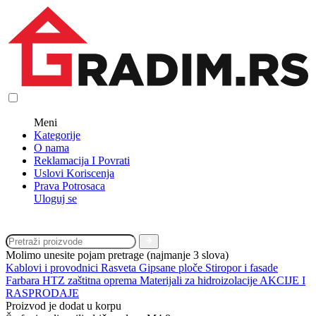
Meni
Kategorije
O nama
Reklamacija I Povrati
Uslovi Koriscenja
Prava Potrosaca
Uloguj se
Molimo unesite pojam pretrage (najmanje 3 slova)
Kablovi i provodnici
Rasveta
Gipsane ploče
Stiropor i fasade
Farbara
HTZ zaštitna oprema
Materijali za hidroizolacije
AKCIJE I
RASPRODAJE
Proizvod je dodat u korpu