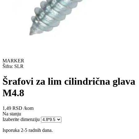
MARKER
Šifra: SLR
Šrafovi za lim cilindrična glava
M4.8
1,49
RSD
/kom
Na stanju
Izaberite dimenziju
Isporuka 2-5 radnih dana.