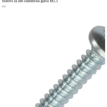
Šrafovi za lim cilindrična glava M5.5