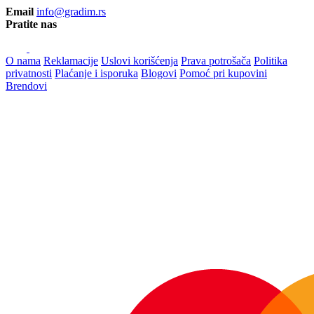
Email
info@gradim.rs
Pratite nas
O nama
Reklamacije
Uslovi korišćenja
Prava potrošača
Politika
privatnosti
Plaćanje i isporuka
Blogovi
Pomoć pri kupovini
Brendovi