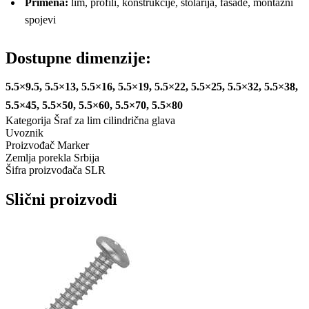
Primena:
lim, profili, konstrukcije, stolarija, fasade, montažni
spojevi
Dostupne dimenzije:
5.5×9.5, 5.5×13, 5.5×16, 5.5×19, 5.5×22, 5.5×25, 5.5×32, 5.5×38,
5.5×45, 5.5×50, 5.5×60, 5.5×70, 5.5×80
Kategorija
Šraf za lim cilindrična glava
Uvoznik
Proizvođač
Marker
Zemlja porekla
Srbija
Šifra proizvođača
SLR
Slični proizvodi