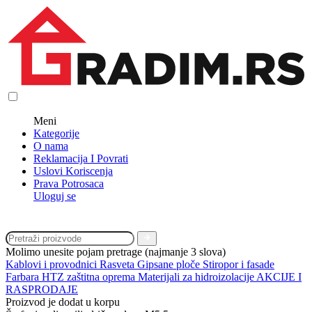
Meni
Kategorije
O nama
Reklamacija I Povrati
Uslovi Koriscenja
Prava Potrosaca
Uloguj se
Molimo unesite pojam pretrage (najmanje 3 slova)
Kablovi i provodnici
Rasveta
Gipsane ploče
Stiropor i fasade
Farbara
HTZ zaštitna oprema
Materijali za hidroizolacije
AKCIJE I
RASPRODAJE
Proizvod je dodat u korpu