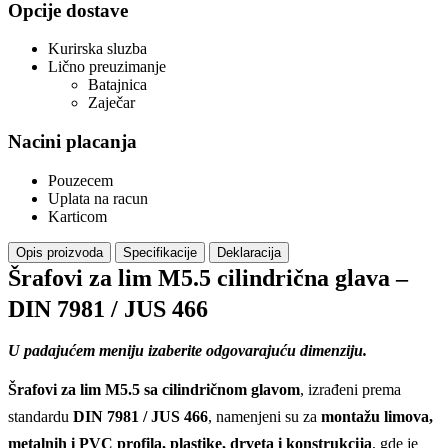
Opcije dostave
Kurirska sluzba
Lično preuzimanje
Batajnica
Zaječar
Nacini placanja
Pouzecem
Uplata na racun
Karticom
Opis proizvoda
Specifikacije
Deklaracija
Šrafovi za lim M5.5 cilindrična glava –
DIN 7981 / JUS 466
U padajućem meniju izaberite odgovarajuću dimenziju.
Šrafovi za lim M5.5 sa cilindričnom glavom
, izrađeni prema
standardu
DIN 7981 / JUS 466
, namenjeni su za
montažu limova,
metalnih i PVC profila, plastike, drveta i konstrukcija
, gde je