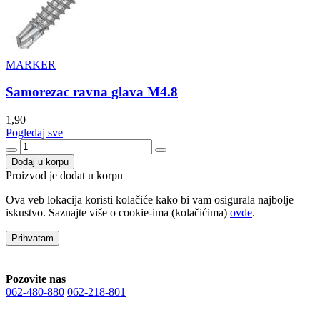
MARKER
Samorezac ravna glava M4.8
1,90
Pogledaj sve
Dodaj u korpu
Proizvod je dodat u korpu
Ova veb lokacija koristi kolačiće kako bi vam osigurala najbolje
iskustvo. Saznajte više o cookie-ima (kolačićima)
ovde
.
Prihvatam
Pozovite nas
062-480-880
062-218-801