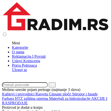
Meni
Kategorije
O nama
Reklamacija I Povrati
Uslovi Koriscenja
Prava Potrosaca
Uloguj se
Molimo unesite pojam pretrage (najmanje 3 slova)
Kablovi i provodnici
Rasveta
Gipsane ploče
Stiropor i fasade
Farbara
HTZ zaštitna oprema
Materijali za hidroizolacije
AKCIJE I
RASPRODAJE
Proizvod je dodat u korpu