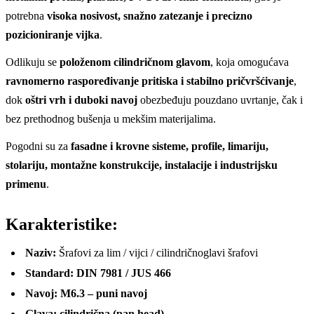
potrebna
visoka nosivost, snažno zatezanje i precizno
pozicioniranje vijka
.
Odlikuju se
položenom cilindričnom glavom
, koja omogućava
ravnomerno raspoređivanje pritiska i stabilno pričvršćivanje
,
dok
oštri vrh i duboki navoj
obezbeđuju pouzdano uvrtanje, čak i
bez prethodnog bušenja u mekšim materijalima.
Pogodni su za
fasadne i krovne sisteme, profile, limariju,
stolariju, montažne konstrukcije, instalacije i industrijsku
primenu
.
Karakteristike:
Naziv:
Šrafovi za lim / vijci / cilindričnoglavi šrafovi
Standard:
DIN 7981 / JUS 466
Navoj:
M6.3 – puni navoj
Glava:
cilindrična (pan head)