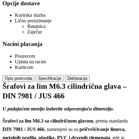
Opcije dostave
Kurirska sluzba
Lično preuzimanje
Batajnica
Zaječar
Nacini placanja
Pouzecem
Uplata na racun
Karticom
Opis proizvoda
Specifikacije
Deklaracija
Šrafovi za lim M6.3 cilindrična glava –
DIN 7981 / JUS 466
U padajućem meniju izaberite odgovarajuću dimenziju.
Šrafovi za lim M6.3 sa cilindričnom glavom
, prema standardu
DIN 7981 / JUS 466
, namenjeni su za
pričvršćivanje limova,
metalnih profila, plastike, PVC i drvenih elemenata
, gde je