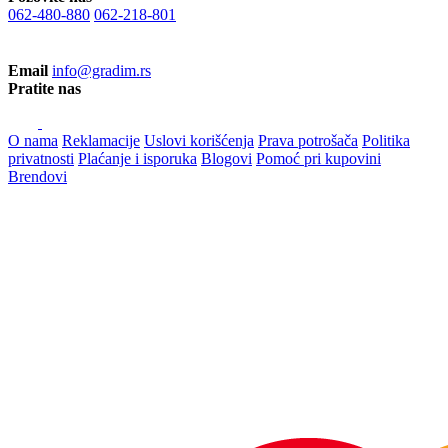
062-480-880
062-218-801
Email
info@gradim.rs
Pratite nas
O nama
Reklamacije
Uslovi korišćenja
Prava potrošača
Politika
privatnosti
Plaćanje i isporuka
Blogovi
Pomoć pri kupovini
Brendovi