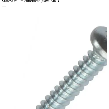
Šrafovi za lim cilindrična glava M6.3