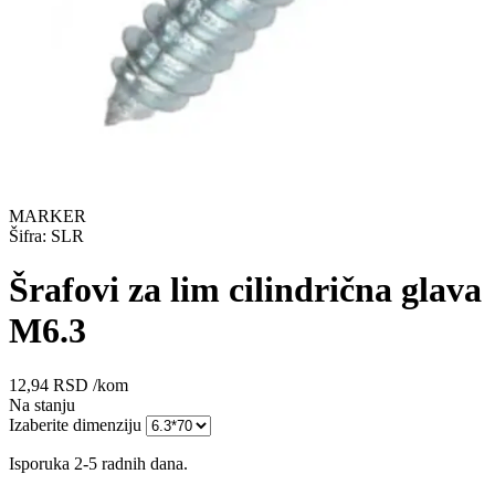
MARKER
Šifra: SLR
Šrafovi za lim cilindrična glava
M6.3
12,94
RSD
/kom
Na stanju
Izaberite dimenziju
Isporuka 2-5 radnih dana.