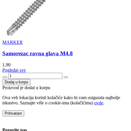
MARKER
Samorezac ravna glava M4.8
1,90
Pogledaj sve
Dodaj u korpu
Proizvod je dodat u korpu
Ova veb lokacija koristi kolačiće kako bi vam osigurala najbolje
iskustvo. Saznajte više o cookie-ima (kolačićima)
ovde
.
Prihvatam
Pozovite nas