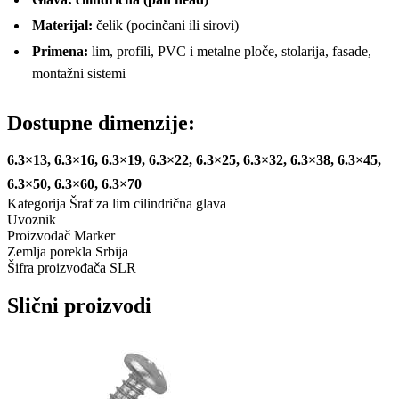
Materijal:
čelik (pocinčani ili sirovi)
Primena:
lim, profili, PVC i metalne ploče, stolarija, fasade,
montažni sistemi
Dostupne dimenzije:
6.3×13, 6.3×16, 6.3×19, 6.3×22, 6.3×25, 6.3×32, 6.3×38, 6.3×45,
6.3×50, 6.3×60, 6.3×70
Kategorija
Šraf za lim cilindrična glava
Uvoznik
Proizvođač
Marker
Zemlja porekla
Srbija
Šifra proizvođača
SLR
Slični proizvodi