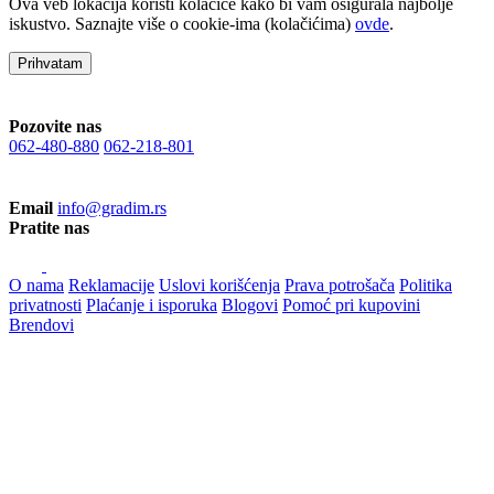
Ova veb lokacija koristi kolačiće kako bi vam osigurala najbolje
iskustvo. Saznajte više o cookie-ima (kolačićima)
ovde
.
Prihvatam
Pozovite nas
062-480-880
062-218-801
Email
info@gradim.rs
Pratite nas
O nama
Reklamacije
Uslovi korišćenja
Prava potrošača
Politika
privatnosti
Plaćanje i isporuka
Blogovi
Pomoć pri kupovini
Brendovi