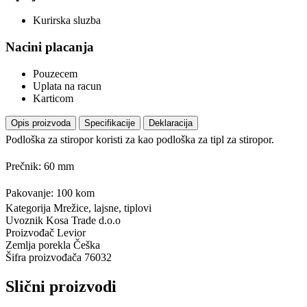
Kurirska sluzba
Nacini placanja
Pouzecem
Uplata na racun
Karticom
Opis proizvoda
Specifikacije
Deklaracija
Podloška za stiropor koristi za kao podloška za tipl za stiropor.
Prečnik: 60 mm
Pakovanje: 100 kom
Kategorija
Mrežice, lajsne, tiplovi
Uvoznik
Kosa Trade d.o.o
Proizvođač
Levior
Zemlja porekla
Češka
Šifra proizvođača
76032
Slični proizvodi