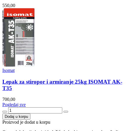
550,00
Isomat
Lepak za stiropor i armiranje 25kg ISOMAT AK-
T35
700,00
Pogledaj sve
Dodaj u korpu
Proizvod je dodat u korpu