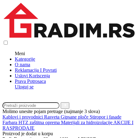
Meni
Kategorije
O nama
Reklamacija I Povrati
Uslovi Koriscenja
Prava Potrosaca
Uloguj se
Molimo unesite pojam pretrage (najmanje 3 slova)
Kablovi i provodnici
Rasveta
Gipsane ploče
Stiropor i fasade
Farbara
HTZ zaštitna oprema
Materijali za hidroizolacije
AKCIJE I
RASPRODAJE
Proizvod je dodat u korpu