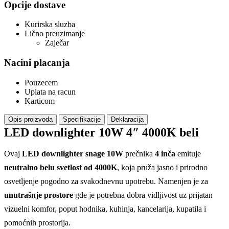
Opcije dostave
Kurirska sluzba
Lično preuzimanje
Zaječar
Nacini placanja
Pouzecem
Uplata na racun
Karticom
Opis proizvoda
Specifikacije
Deklaracija
LED downlighter 10W 4″ 4000K beli
Ovaj
LED downlighter snage 10W
prečnika
4 inča
emituje
neutralno belu svetlost od 4000K
, koja pruža jasno i prirodno
osvetljenje pogodno za svakodnevnu upotrebu. Namenjen je za
unutrašnje prostore
gde je potrebna dobra vidljivost uz prijatan
vizuelni komfor, poput hodnika, kuhinja, kancelarija, kupatila i
pomoćnih prostorija.