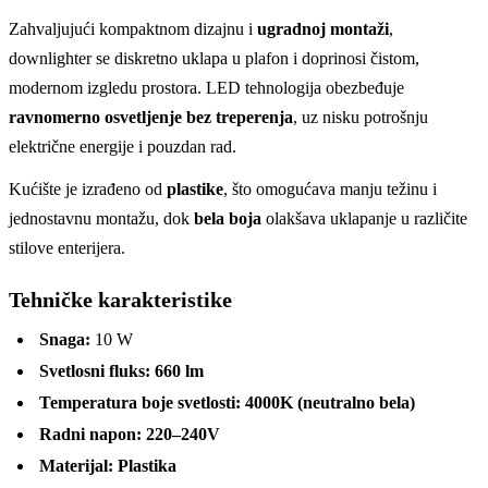
Zahvaljujući kompaktnom dizajnu i
ugradnoj montaži
,
downlighter se diskretno uklapa u plafon i doprinosi čistom,
modernom izgledu prostora. LED tehnologija obezbeđuje
ravnomerno osvetljenje bez treperenja
, uz nisku potrošnju
električne energije i pouzdan rad.
Kućište je izrađeno od
plastike
, što omogućava manju težinu i
jednostavnu montažu, dok
bela boja
olakšava uklapanje u različite
stilove enterijera.
Tehničke karakteristike
Snaga:
10 W
Svetlosni fluks:
660 lm
Temperatura boje svetlosti:
4000K (neutralno bela)
Radni napon:
220–240V
Materijal:
Plastika