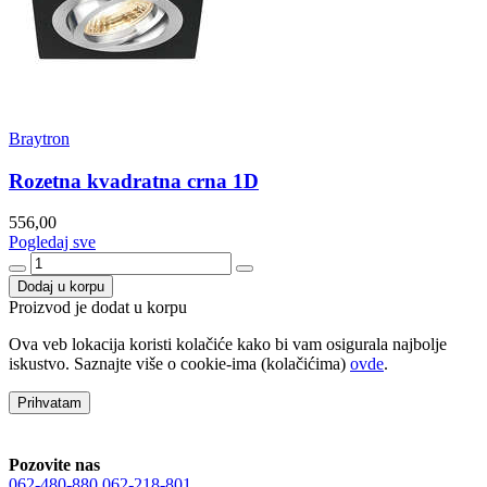
Braytron
Rozetna kvadratna crna 1D
556,00
Pogledaj sve
Dodaj u korpu
Proizvod je dodat u korpu
Ova veb lokacija koristi kolačiće kako bi vam osigurala najbolje
iskustvo. Saznajte više o cookie-ima (kolačićima)
ovde
.
Prihvatam
Pozovite nas
062-480-880
062-218-801