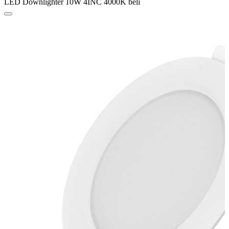
LED Downlighter 10W 4INC 4000K beli