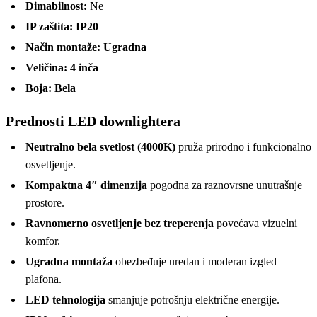
Dimabilnost:
Ne
IP zaštita:
IP20
Način montaže:
Ugradna
Veličina:
4 inča
Boja:
Bela
Prednosti LED downlightera
Neutralno bela svetlost (4000K)
pruža prirodno i funkcionalno
osvetljenje.
Kompaktna 4″ dimenzija
pogodna za raznovrsne unutrašnje
prostore.
Ravnomerno osvetljenje bez treperenja
povećava vizuelni
komfor.
Ugradna montaža
obezbeđuje uredan i moderan izgled
plafona.
LED tehnologija
smanjuje potrošnju električne energije.