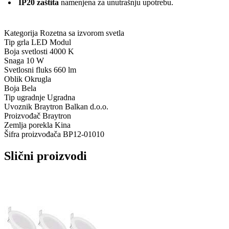
IP20 zaštita
namenjena za unutrašnju upotrebu.
Kategorija
Rozetna sa izvorom svetla
Tip grla
LED Modul
Boja svetlosti
4000 K
Snaga
10 W
Svetlosni fluks
660 lm
Oblik
Okrugla
Boja
Bela
Tip ugradnje
Ugradna
Uvoznik
Braytron Balkan d.o.o.
Proizvođač
Braytron
Zemlja porekla
Kina
Šifra proizvođača
BP12-01010
Slični proizvodi