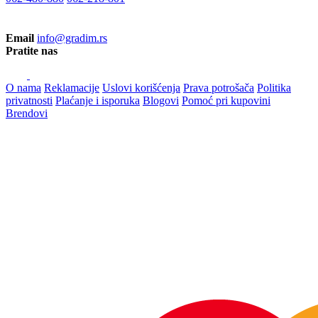
Email
info@gradim.rs
Pratite nas
O nama
Reklamacije
Uslovi korišćenja
Prava potrošača
Politika
privatnosti
Plaćanje i isporuka
Blogovi
Pomoć pri kupovini
Brendovi