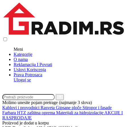
Meni
Kategorije
O nama
Reklamacija I Povrati
Uslovi Koriscenja
Prava Potrosaca
Uloguj se
Molimo unesite pojam pretrage (najmanje 3 slova)
Kablovi i provodnici
Rasveta
Gipsane ploče
Stiropor i fasade
Farbara
HTZ zaštitna oprema
Materijali za hidroizolacije
AKCIJE I
RASPRODAJE
Proizvod je dodat u korpu