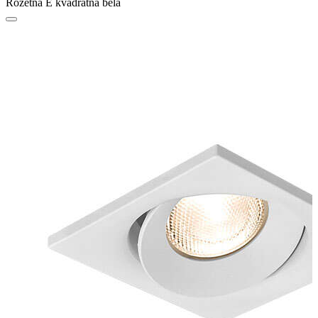
Rozetna E kvadratna bela