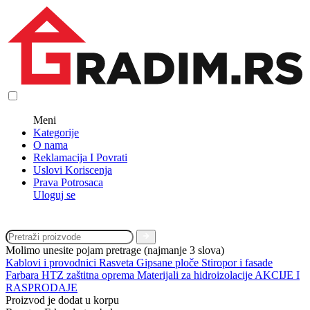
Meni
Kategorije
O nama
Reklamacija I Povrati
Uslovi Koriscenja
Prava Potrosaca
Uloguj se
Molimo unesite pojam pretrage (najmanje 3 slova)
Kablovi i provodnici
Rasveta
Gipsane ploče
Stiropor i fasade
Farbara
HTZ zaštitna oprema
Materijali za hidroizolacije
AKCIJE I
RASPRODAJE
Proizvod je dodat u korpu