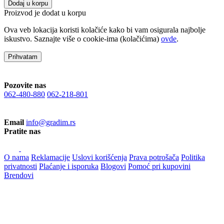
Dodaj u korpu
Proizvod je dodat u korpu
Ova veb lokacija koristi kolačiće kako bi vam osigurala najbolje
iskustvo. Saznajte više o cookie-ima (kolačićima)
ovde
.
Prihvatam
Pozovite nas
062-480-880
062-218-801
Email
info@gradim.rs
Pratite nas
O nama
Reklamacije
Uslovi korišćenja
Prava potrošača
Politika
privatnosti
Plaćanje i isporuka
Blogovi
Pomoć pri kupovini
Brendovi