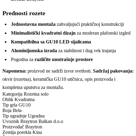
Prednosti rozete
Jednostavna montaža
zahvaljujući praktičnoj konstrukciji
Minimalistički kvadratni dizajn
za moderan plafonski izgled
Kompatibilna sa GU10 LED sijalicama
Aluminijumska izrada
za stabilnost i dug vek trajanja
Pogodna za
različite unutrašnje prostore
Napomena:
proizvod ne sadrži izvor svetlosti.
Sadržaj pakovanja:
okvir (rozetna), keramička GU10 utičnica, opis proizvoda i
kompletna uputstva za montažu.
Kategorija
Rozetna solo
Oblik
Kvadratna
Tip grla
GU10
Boja
Bela
Tip ugradnje
Ugradna
Uvoznik
Braytron Balkan d.o.o
Proizvođač
Braytron
Zemlja porekla
Kina