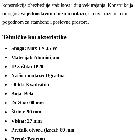
konstrukcija obezbeđuje stabilnost i dug vek trajanja. Konstrukcija
omogućava
jednostavnu i brzu montažu
, što ovu rozetnu čini
pogodnom za stambene i poslovne prostore.
Tehničke karakteristike
Snaga:
Max 1 × 35 W
Materijal:
Aluminijum
IP zaštita:
IP20
Način montaže:
Ugradna
Oblik:
Kvadratna
Boja:
Bela
Dužina:
90 mm
Širina:
90 mm
Visina:
27 mm
Prečnik otvora (izrez):
80 mm
Brend:
Brayton