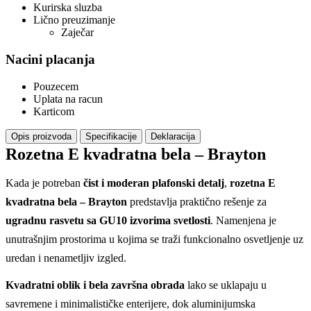
Kurirska sluzba
Lično preuzimanje
Zaječar
Nacini placanja
Pouzecem
Uplata na racun
Karticom
Opis proizvoda
Specifikacije
Deklaracija
Rozetna E kvadratna bela – Brayton
Kada je potreban
čist i moderan plafonski detalj
,
rozetna E
kvadratna bela – Brayton
predstavlja praktično rešenje za
ugradnu rasvetu sa GU10 izvorima svetlosti
. Namenjena je
unutrašnjim prostorima u kojima se traži funkcionalno osvetljenje uz
uredan i nenametljiv izgled.
Kvadratni oblik i bela završna obrada
lako se uklapaju u
savremene i minimalističke enterijere, dok aluminijumska