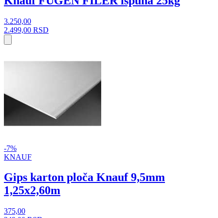
Knauf FUGEN FILER ispuna 25kg
3.250,00
2.499,00
RSD
-7%
KNAUF
Gips karton ploča Knauf 9,5mm
1,25x2,60m
375,00