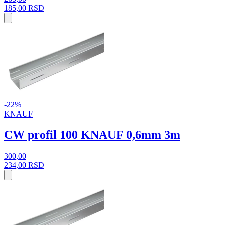
185,00
RSD
-22%
KNAUF
CW profil 100 KNAUF 0,6mm 3m
300,00
234,00
RSD