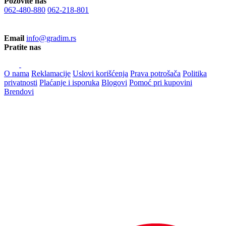
Pozovite nas
062-480-880
062-218-801
Email
info@gradim.rs
Pratite nas
O nama
Reklamacije
Uslovi korišćenja
Prava potrošača
Politika
privatnosti
Plaćanje i isporuka
Blogovi
Pomoć pri kupovini
Brendovi