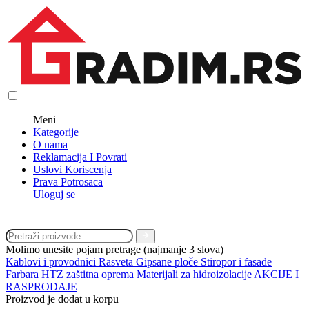
Meni
Kategorije
O nama
Reklamacija I Povrati
Uslovi Koriscenja
Prava Potrosaca
Uloguj se
Molimo unesite pojam pretrage (najmanje 3 slova)
Kablovi i provodnici
Rasveta
Gipsane ploče
Stiropor i fasade
Farbara
HTZ zaštitna oprema
Materijali za hidroizolacije
AKCIJE I
RASPRODAJE
Proizvod je dodat u korpu