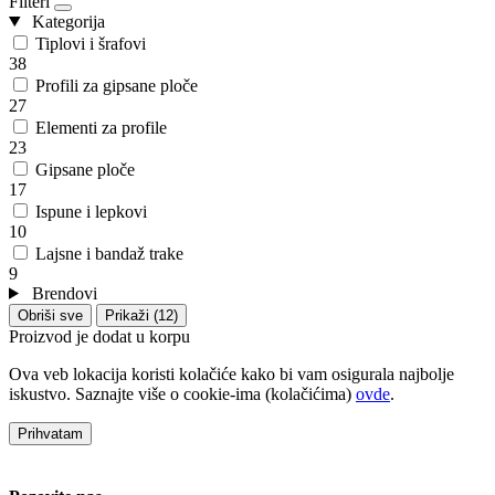
Filteri
Kategorija
Tiplovi i šrafovi
38
Profili za gipsane ploče
27
Elementi za profile
23
Gipsane ploče
17
Ispune i lepkovi
10
Lajsne i bandaž trake
9
Brendovi
Obriši sve
Prikaži (12)
Proizvod je dodat u korpu
Ova veb lokacija koristi kolačiće kako bi vam osigurala najbolje
iskustvo. Saznajte više o cookie-ima (kolačićima)
ovde
.
Prihvatam