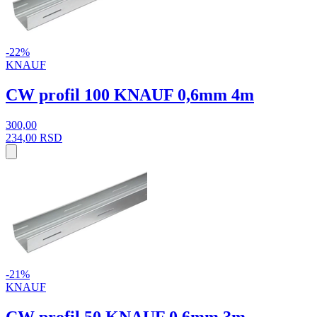
-22%
KNAUF
CW profil 100 KNAUF 0,6mm 4m
300,00
234,00
RSD
-21%
KNAUF