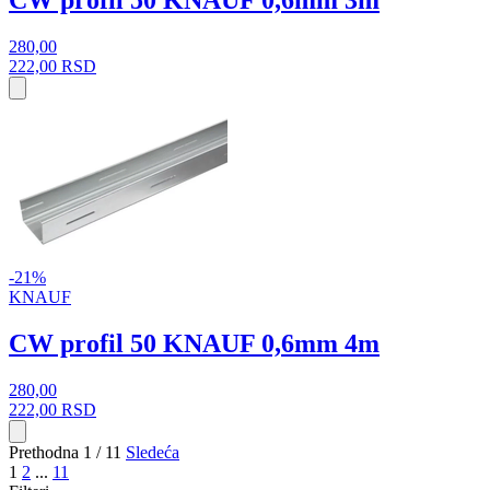
CW profil 50 KNAUF 0,6mm 3m
280,00
222,00
RSD
-21%
KNAUF
CW profil 50 KNAUF 0,6mm 4m
280,00
222,00
RSD
Prethodna
1 / 11
Sledeća
1
2
...
11