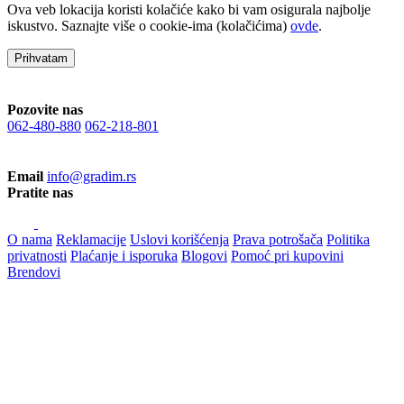
Ova veb lokacija koristi kolačiće kako bi vam osigurala najbolje
iskustvo. Saznajte više o cookie-ima (kolačićima)
ovde
.
Prihvatam
Pozovite nas
062-480-880
062-218-801
Email
info@gradim.rs
Pratite nas
O nama
Reklamacije
Uslovi korišćenja
Prava potrošača
Politika
privatnosti
Plaćanje i isporuka
Blogovi
Pomoć pri kupovini
Brendovi