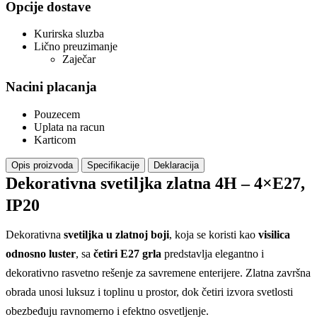
Opcije dostave
Kurirska sluzba
Lično preuzimanje
Zaječar
Nacini placanja
Pouzecem
Uplata na racun
Karticom
Opis proizvoda
Specifikacije
Deklaracija
Dekorativna svetiljka zlatna 4H – 4×E27,
IP20
Dekorativna
svetiljka u zlatnoj boji
, koja se koristi kao
visilica
odnosno luster
, sa
četiri E27 grla
predstavlja elegantno i
dekorativno rasvetno rešenje za savremene enterijere. Zlatna završna
obrada unosi luksuz i toplinu u prostor, dok četiri izvora svetlosti
obezbeđuju ravnomerno i efektno osvetljenje.