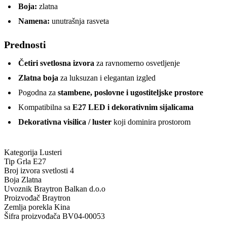
Boja:
zlatna
Namena:
unutrašnja rasveta
Prednosti
Četiri svetlosna izvora
za ravnomerno osvetljenje
Zlatna boja
za luksuzan i elegantan izgled
Pogodna za
stambene, poslovne i ugostiteljske prostore
Kompatibilna sa
E27 LED i dekorativnim sijalicama
Dekorativna visilica / luster
koji dominira prostorom
Kategorija
Lusteri
Tip Grla
E27
Broj izvora svetlosti
4
Boja
Zlatna
Uvoznik
Braytron Balkan d.o.o
Proizvođač
Braytron
Zemlja porekla
Kina
Šifra proizvođača
BV04-00053