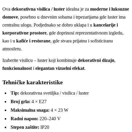
Ova
dekorativna visilica / luster
idealna je za
moderne i luksuzne
domove
, posebno u dnevnim sobama i trpezarijama gde luster ima
centralnu ulogu. Podjednako se dobro uklapa i u
kancelarije i
korporativne prostore
, gde doprinosi reprezentativnom izgledu,
kao i u
kafiće i restorane
, gde stvara prijatnu i sofisticiranu
atmosferu.
Izaberite visilicu – luster koji kombinuje
dekorativni dizajn
,
funkcionalnost
i
elegantan vizuelni efekat
.
Tehničke karakteristike
Tip:
dekorativna svetiljka / visilica / luster
Broj grla:
4 × E27
Maksimalna snaga:
4 × 23 W
Radni napon:
220–240 V
Stepen zaštite:
IP20