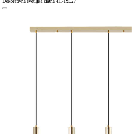
Dekorativna svetiljka zlatna 4H-1xE27