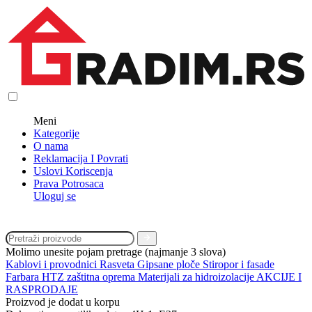
Meni
Kategorije
O nama
Reklamacija I Povrati
Uslovi Koriscenja
Prava Potrosaca
Uloguj se
Molimo unesite pojam pretrage (najmanje 3 slova)
Kablovi i provodnici
Rasveta
Gipsane ploče
Stiropor i fasade
Farbara
HTZ zaštitna oprema
Materijali za hidroizolacije
AKCIJE I
RASPRODAJE
Proizvod je dodat u korpu