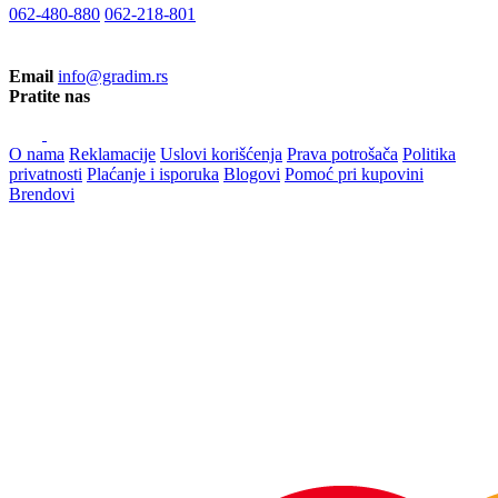
062-480-880
062-218-801
Email
info@gradim.rs
Pratite nas
O nama
Reklamacije
Uslovi korišćenja
Prava potrošača
Politika
privatnosti
Plaćanje i isporuka
Blogovi
Pomoć pri kupovini
Brendovi