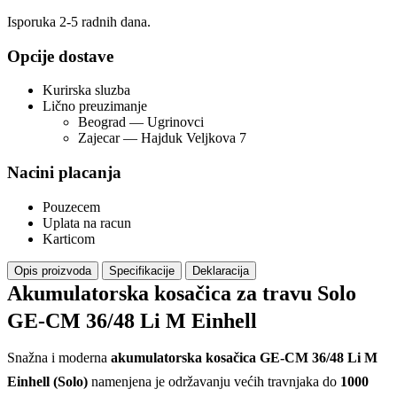
Isporuka 2-5 radnih dana.
Opcije dostave
Kurirska sluzba
Lično preuzimanje
Beograd — Ugrinovci
Zajecar — Hajduk Veljkova 7
Nacini placanja
Pouzecem
Uplata na racun
Karticom
Opis proizvoda
Specifikacije
Deklaracija
Akumulatorska kosačica za travu Solo
GE-CM 36/48 Li M Einhell
Snažna i moderna
akumulatorska kosačica GE-CM 36/48 Li M
Einhell (Solo)
namenjena je održavanju većih travnjaka do
1000