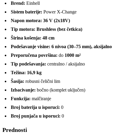
Brend:
Einhell
Sistem baterije:
Power X-Change
Napon motora:
36 V (2x18V)
Tip motora:
Brushless (bez četkica)
Širina košenja:
48 cm
Podešavanje visine:
6 nivoa (30–75 mm), aksijalno
Preporučena površina:
do
1000 m²
Tip podešavanja:
centralno / aksijalno
Težina:
16,9 kg
Šasija:
robusni čelični lim
Izbacivanje:
bočno (komplet uključen)
Funkcija:
malčiranje
Broj baterija u isporuci:
0
Broj punjača u isporuci:
0
Prednosti