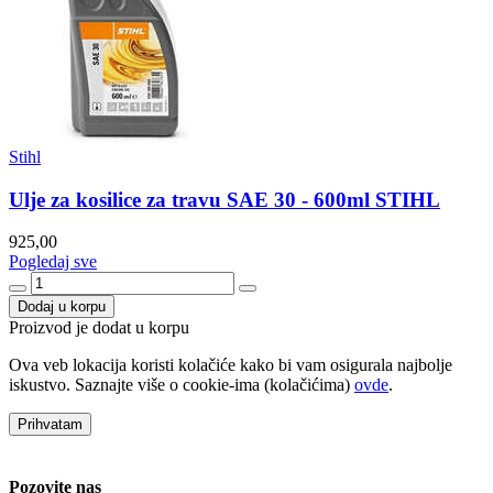
Stihl
Ulje za kosilice za travu SAE 30 - 600ml STIHL
925,00
Pogledaj sve
Dodaj u korpu
Proizvod je dodat u korpu
Ova veb lokacija koristi kolačiće kako bi vam osigurala najbolje
iskustvo. Saznajte više o cookie-ima (kolačićima)
ovde
.
Prihvatam
Pozovite nas