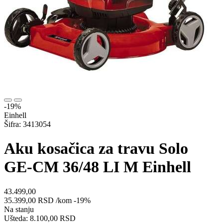
-19%
Einhell
Šifra: 3413054
Aku kosačica za travu Solo
GE-CM 36/48 LI M Einhell
43.499,00
35.399,00
RSD
/kom
-19%
Na stanju
Ušteda: 8.100,00 RSD