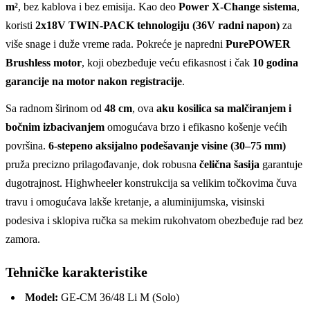
m²
, bez kablova i bez emisija. Kao deo
Power X-Change sistema
,
koristi
2x18V TWIN-PACK tehnologiju (36V radni napon)
za
više snage i duže vreme rada. Pokreće je napredni
PurePOWER
Brushless motor
, koji obezbeđuje veću efikasnost i čak
10 godina
garancije na motor nakon registracije
.
Sa radnom širinom od
48 cm
, ova
aku kosilica sa malčiranjem i
bočnim izbacivanjem
omogućava brzo i efikasno košenje većih
površina.
6-stepeno aksijalno podešavanje visine (30–75 mm)
pruža precizno prilagođavanje, dok robusna
čelična šasija
garantuje
dugotrajnost. Highwheeler konstrukcija sa velikim točkovima čuva
travu i omogućava lakše kretanje, a aluminijumska, visinski
podesiva i sklopiva ručka sa mekim rukohvatom obezbeđuje rad bez
zamora.
Tehničke karakteristike
Model:
GE-CM 36/48 Li M (Solo)