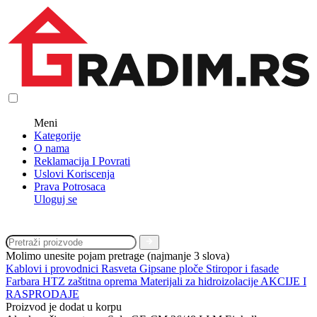
Meni
Kategorije
O nama
Reklamacija I Povrati
Uslovi Koriscenja
Prava Potrosaca
Uloguj se
Molimo unesite pojam pretrage (najmanje 3 slova)
Kablovi i provodnici
Rasveta
Gipsane ploče
Stiropor i fasade
Farbara
HTZ zaštitna oprema
Materijali za hidroizolacije
AKCIJE I
RASPRODAJE
Proizvod je dodat u korpu