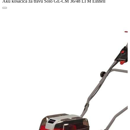
Aku kosačica za travu Solo GE-CM 36/48 LI M Einhell