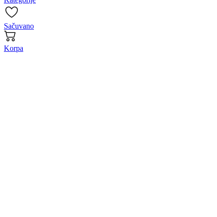
Sačuvano
Korpa