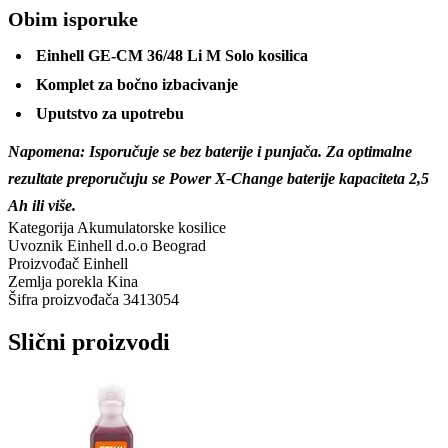
Obim isporuke
Einhell GE-CM 36/48 Li M Solo kosilica
Komplet za bočno izbacivanje
Uputstvo za upotrebu
Napomena: Isporučuje se bez baterije i punjača. Za optimalne
rezultate preporučuju se Power X-Change baterije kapaciteta 2,5
Ah ili više.
Kategorija
Akumulatorske kosilice
Uvoznik
Einhell d.o.o Beograd
Proizvođač
Einhell
Zemlja porekla
Kina
Šifra proizvođača
3413054
Slični proizvodi