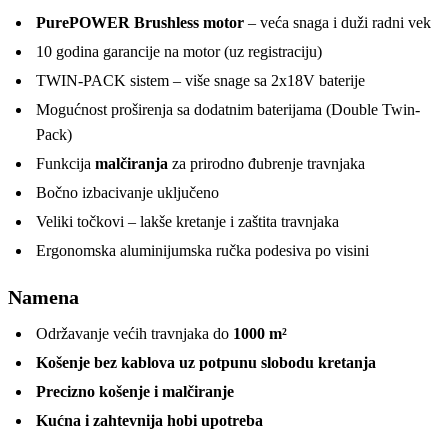
PurePOWER Brushless motor
– veća snaga i duži radni vek
10 godina garancije na motor (uz registraciju)
TWIN-PACK sistem – više snage sa 2x18V baterije
Mogućnost proširenja sa dodatnim baterijama (Double Twin-
Pack)
Funkcija
malčiranja
za prirodno đubrenje travnjaka
Bočno izbacivanje uključeno
Veliki točkovi – lakše kretanje i zaštita travnjaka
Ergonomska aluminijumska ručka podesiva po visini
Namena
Održavanje većih travnjaka do
1000 m²
Košenje bez kablova uz potpunu slobodu kretanja
Precizno košenje i malčiranje
Kućna i zahtevnija hobi upotreba