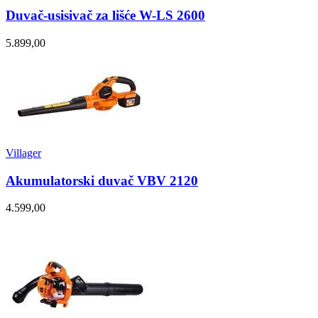
Duvač-usisivač za lišće W-LS 2600
5.899,00
Villager
Akumulatorski duvač VBV 2120
4.599,00