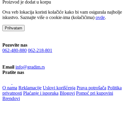
Proizvod je dodat u korpu
Ova veb lokacija koristi kolačiće kako bi vam osigurala najbolje
iskustvo. Saznajte više o cookie-ima (kolačićima)
ovde
.
Prihvatam
Pozovite nas
062-480-880
062-218-801
Email
info@gradim.rs
Pratite nas
O nama
Reklamacije
Uslovi korišćenja
Prava potrošača
Politika
privatnosti
Plaćanje i isporuka
Blogovi
Pomoć pri kupovini
Brendovi