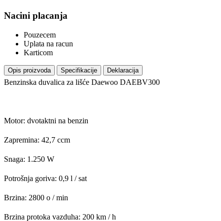
Nacini placanja
Pouzecem
Uplata na racun
Karticom
Opis proizvoda
Specifikacije
Deklaracija
Benzinska duvalica za lišće Daewoo DAEBV300
Motor: dvotaktni na benzin
Zapremina: 42,7 ccm
Snaga: 1.250 W
Potrošnja goriva: 0,9 l / sat
Brzina: 2800 o / min
Brzina protoka vazduha: 200 km / h