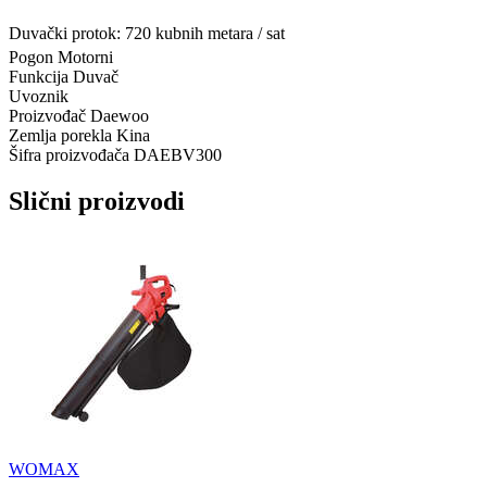
Duvački protok: 720 kubnih metara / sat
Pogon
Motorni
Funkcija
Duvač
Uvoznik
Proizvođač
Daewoo
Zemlja porekla
Kina
Šifra proizvođača
DAEBV300
Slični proizvodi
WOMAX