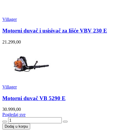
Villager
Motorni duvač i usisivač za lišće VBV 230 E
21.299,00
Villager
Motorni duvač VB 5290 E
30.999,00
Pogledaj sve
Dodaj u korpu