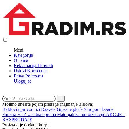
Meni
Kategorije
O nama
Reklamacija I Povrati
Uslovi Koriscenja
Prava Potrosaca
Uloguj se
Molimo unesite pojam pretrage (najmanje 3 slova)
Kablovi i provodnici
Rasveta
Gipsane ploče
Stiropor i fasade
Farbara
HTZ zaštitna oprema
Materijali za hidroizolacije
AKCIJE I
RASPRODAJE
Proizvod je dodat u korpu