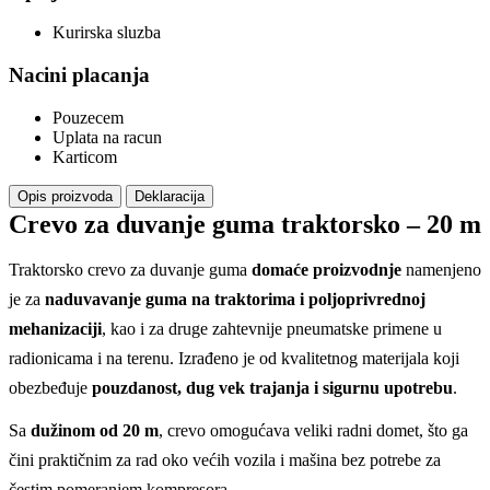
Kurirska sluzba
Nacini placanja
Pouzecem
Uplata na racun
Karticom
Opis proizvoda
Deklaracija
Crevo za duvanje guma traktorsko – 20 m
Traktorsko crevo za duvanje guma
domaće proizvodnje
namenjeno
je za
naduvavanje guma na traktorima i poljoprivrednoj
mehanizaciji
, kao i za druge zahtevnije pneumatske primene u
radionicama i na terenu. Izrađeno je od kvalitetnog materijala koji
obezbeđuje
pouzdanost, dug vek trajanja i sigurnu upotrebu
.
Sa
dužinom od 20 m
, crevo omogućava veliki radni domet, što ga
čini praktičnim za rad oko većih vozila i mašina bez potrebe za
čestim pomeranjem kompresora.