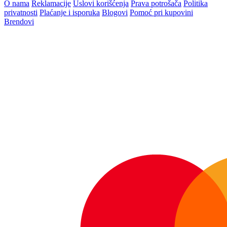
O nama
Reklamacije
Uslovi korišćenja
Prava potrošača
Politika
privatnosti
Plaćanje i isporuka
Blogovi
Pomoć pri kupovini
Brendovi