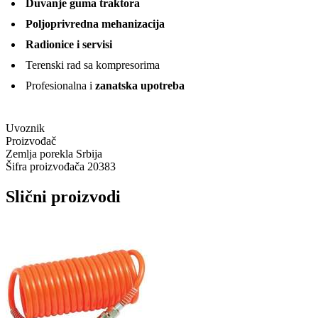
Duvanje guma traktora
Poljoprivredna mehanizacija
Radionice i servisi
Terenski rad sa kompresorima
Profesionalna i
zanatska upotreba
Uvoznik
Proizvođač
Zemlja porekla
Srbija
Šifra proizvođača
20383
Slični proizvodi