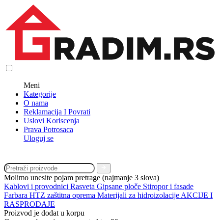
Meni
Kategorije
O nama
Reklamacija I Povrati
Uslovi Koriscenja
Prava Potrosaca
Uloguj se
Molimo unesite pojam pretrage (najmanje 3 slova)
Kablovi i provodnici
Rasveta
Gipsane ploče
Stiropor i fasade
Farbara
HTZ zaštitna oprema
Materijali za hidroizolacije
AKCIJE I
RASPRODAJE
Proizvod je dodat u korpu