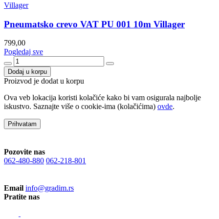
Villager
Pneumatsko crevo VAT PU 001 10m Villager
799,00
Pogledaj sve
Dodaj u korpu
Proizvod je dodat u korpu
Ova veb lokacija koristi kolačiće kako bi vam osigurala najbolje
iskustvo. Saznajte više o cookie-ima (kolačićima)
ovde
.
Prihvatam
Pozovite nas
062-480-880
062-218-801
Email
info@gradim.rs
Pratite nas