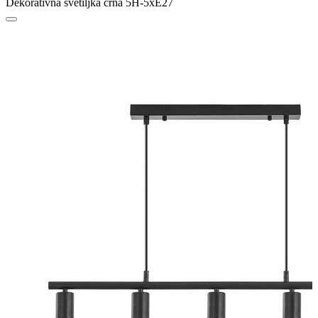
Dekorativna svetiljka crna 5H-5xE27