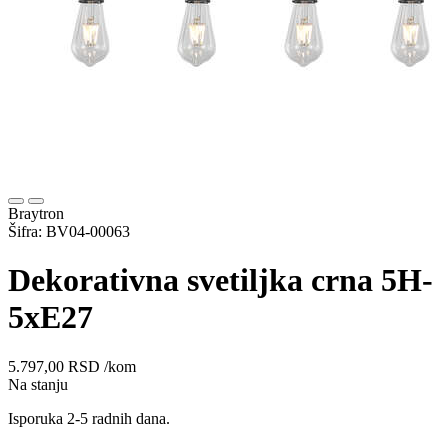
Braytron
Šifra: BV04-00063
Dekorativna svetiljka crna 5H-
5xE27
5.797,00
RSD
/kom
Na stanju
Isporuka 2-5 radnih dana.