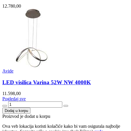
12.780,00
Avide
LED visilica Varina 52W NW 4000K
11.598,00
Pogledaj sve
Dodaj u korpu
Proizvod je dodat u korpu
Ova veb lokacija koristi kolačiće kako bi vam osigurala najbolje