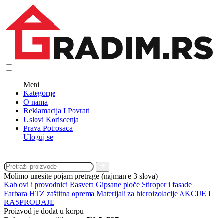
Meni
Kategorije
O nama
Reklamacija I Povrati
Uslovi Koriscenja
Prava Potrosaca
Uloguj se
Molimo unesite pojam pretrage (najmanje 3 slova)
Kablovi i provodnici
Rasveta
Gipsane ploče
Stiropor i fasade
Farbara
HTZ zaštitna oprema
Materijali za hidroizolacije
AKCIJE I
RASPRODAJE
Proizvod je dodat u korpu