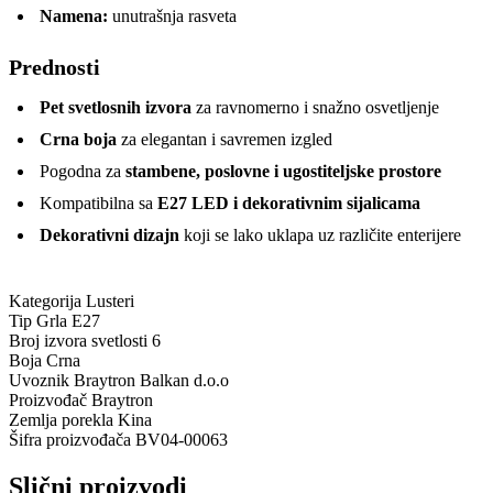
Namena:
unutrašnja rasveta
Prednosti
Pet svetlosnih izvora
za ravnomerno i snažno osvetljenje
Crna boja
za elegantan i savremen izgled
Pogodna za
stambene, poslovne i ugostiteljske prostore
Kompatibilna sa
E27 LED i dekorativnim sijalicama
Dekorativni dizajn
koji se lako uklapa uz različite enterijere
Kategorija
Lusteri
Tip Grla
E27
Broj izvora svetlosti
6
Boja
Crna
Uvoznik
Braytron Balkan d.o.o
Proizvođač
Braytron
Zemlja porekla
Kina
Šifra proizvođača
BV04-00063
Slični proizvodi