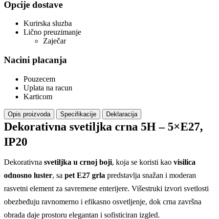
Opcije dostave
Kurirska sluzba
Lično preuzimanje
Zaječar
Nacini placanja
Pouzecem
Uplata na racun
Karticom
Opis proizvoda
Specifikacije
Deklaracija
Dekorativna svetiljka crna 5H – 5×E27,
IP20
Dekorativna
svetiljka u crnoj boji
, koja se koristi kao
visilica
odnosno luster
, sa
pet E27 grla
predstavlja snažan i moderan
rasvetni element za savremene enterijere. Višestruki izvori svetlosti
obezbeđuju ravnomerno i efikasno osvetljenje, dok crna završna
obrada daje prostoru elegantan i sofisticiran izgled.