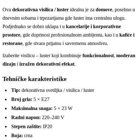
Ova
dekorativna visilica / luster
idealna je za
domove
, posebno u
dnevnim sobama i trpezarijama gde luster ima centralnu ulogu.
Podjednako se dobro uklapa i u
kancelarije i korporativne
prostore
, gde doprinosi profesionalnom ambijentu, kao i u
kafiće i
restorane
, gde stvara prijatnu i savremenu atmosferu.
Izaberite visilicu – luster koji kombinuje
funkcionalnost
,
moderan
dizajn
i
izražen dekorativni efekat
.
Tehničke karakteristike
Tip:
dekorativna svetiljka / visilica / luster
Broj grla:
5 × E27
Maksimalna snaga:
5 × 23 W
Radni napon:
220–240 V
Stepen zaštite:
IP20
Boja:
crna