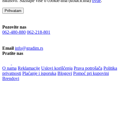
iskustvo. Saznajte više o cookie-ima (kolačićima)
ovde
.
Prihvatam
Pozovite nas
062-480-880
062-218-801
Email
info@gradim.rs
Pratite nas
O nama
Reklamacije
Uslovi korišćenja
Prava potrošača
Politika
privatnosti
Plaćanje i isporuka
Blogovi
Pomoć pri kupovini
Brendovi