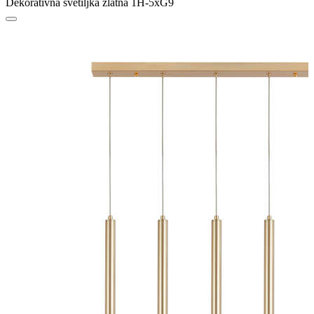
Dekorativna svetiljka zlatna 1H-5xG9