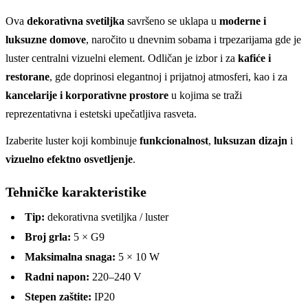
Ova
dekorativna svetiljka
savršeno se uklapa u
moderne i
luksuzne domove
, naročito u dnevnim sobama i trpezarijama gde je
luster centralni vizuelni element. Odličan je izbor i za
kafiće i
restorane
, gde doprinosi elegantnoj i prijatnoj atmosferi, kao i za
kancelarije i korporativne prostore
u kojima se traži
reprezentativna i estetski upečatljiva rasveta.
Izaberite luster koji kombinuje
funkcionalnost
,
luksuzan dizajn
i
vizuelno efektno osvetljenje
.
Tehničke karakteristike
Tip:
dekorativna svetiljka / luster
Broj grla:
5 × G9
Maksimalna snaga:
5 × 10 W
Radni napon:
220–240 V
Stepen zaštite:
IP20