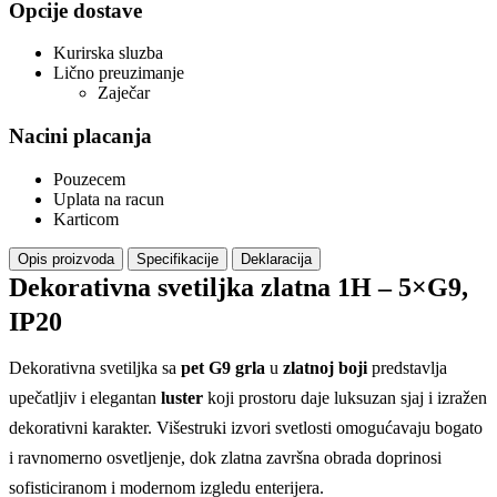
Opcije dostave
Kurirska sluzba
Lično preuzimanje
Zaječar
Nacini placanja
Pouzecem
Uplata na racun
Karticom
Opis proizvoda
Specifikacije
Deklaracija
Dekorativna svetiljka zlatna 1H – 5×G9,
IP20
Dekorativna svetiljka sa
pet G9 grla
u
zlatnoj boji
predstavlja
upečatljiv i elegantan
luster
koji prostoru daje luksuzan sjaj i izražen
dekorativni karakter. Višestruki izvori svetlosti omogućavaju bogato
i ravnomerno osvetljenje, dok zlatna završna obrada doprinosi
sofisticiranom i modernom izgledu enterijera.