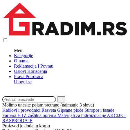
Meni
Kategorije
O nama
Reklamacija I Povrati
Uslovi Koriscenja
Prava Potrosaca
Uloguj se
Molimo unesite pojam pretrage (najmanje 3 slova)
Kablovi i provodnici
Rasveta
Gipsane ploče
Stiropor i fasade
Farbara
HTZ zaštitna oprema
Materijali za hidroizolacije
AKCIJE I
RASPRODAJE
Proizvod je dodat u korpu