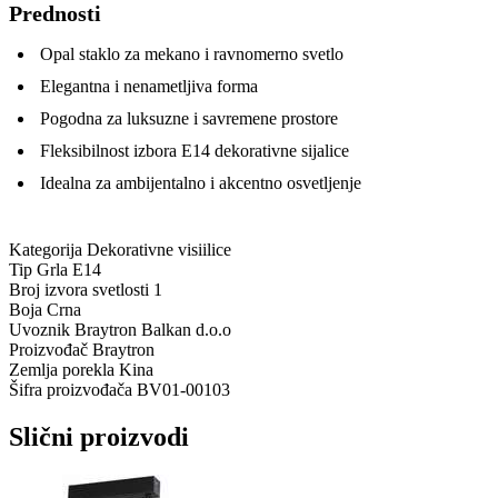
Prednosti
Opal staklo za mekano i ravnomerno svetlo
Elegantna i nenametljiva forma
Pogodna za luksuzne i savremene prostore
Fleksibilnost izbora E14 dekorativne sijalice
Idealna za ambijentalno i akcentno osvetljenje
Kategorija
Dekorativne visiilice
Tip Grla
E14
Broj izvora svetlosti
1
Boja
Crna
Uvoznik
Braytron Balkan d.o.o
Proizvođač
Braytron
Zemlja porekla
Kina
Šifra proizvođača
BV01-00103
Slični proizvodi