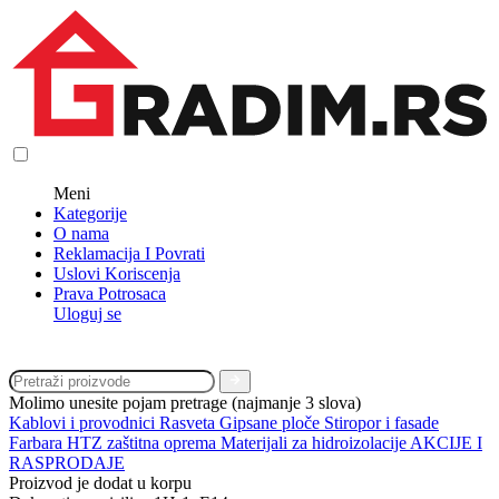
Meni
Kategorije
O nama
Reklamacija I Povrati
Uslovi Koriscenja
Prava Potrosaca
Uloguj se
Molimo unesite pojam pretrage (najmanje 3 slova)
Kablovi i provodnici
Rasveta
Gipsane ploče
Stiropor i fasade
Farbara
HTZ zaštitna oprema
Materijali za hidroizolacije
AKCIJE I
RASPRODAJE
Proizvod je dodat u korpu