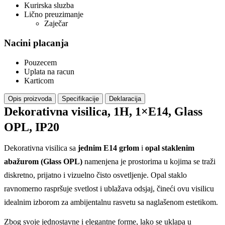
Kurirska sluzba
Lično preuzimanje
Zaječar
Nacini placanja
Pouzecem
Uplata na racun
Karticom
Opis proizvoda
Specifikacije
Deklaracija
Dekorativna visilica, 1H, 1×E14, Glass
OPL, IP20
Dekorativna visilica sa
jednim E14 grlom
i
opal staklenim
abažurom (Glass OPL)
namenjena je prostorima u kojima se traži
diskretno, prijatno i vizuelno čisto osvetljenje. Opal staklo
ravnomerno raspršuje svetlost i ublažava odsjaj, čineći ovu visilicu
idealnim izborom za ambijentalnu rasvetu sa naglašenom estetikom.
Zbog svoje jednostavne i elegantne forme, lako se uklapa u