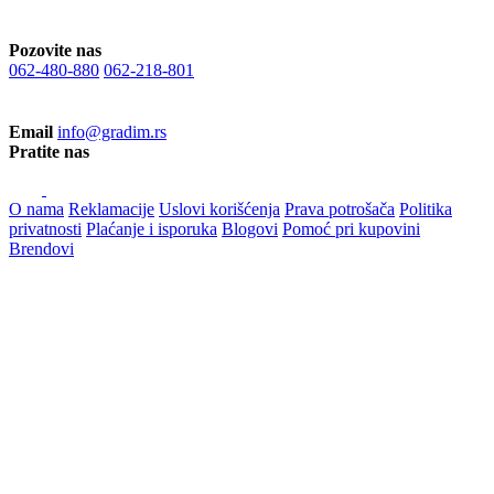
Pozovite nas
062-480-880
062-218-801
Email
info@gradim.rs
Pratite nas
O nama
Reklamacije
Uslovi korišćenja
Prava potrošača
Politika
privatnosti
Plaćanje i isporuka
Blogovi
Pomoć pri kupovini
Brendovi