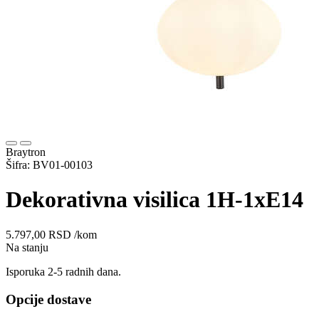
Braytron
Šifra: BV01-00103
Dekorativna visilica 1H-1xE14
5.797,00
RSD
/kom
Na stanju
Isporuka 2-5 radnih dana.
Opcije dostave