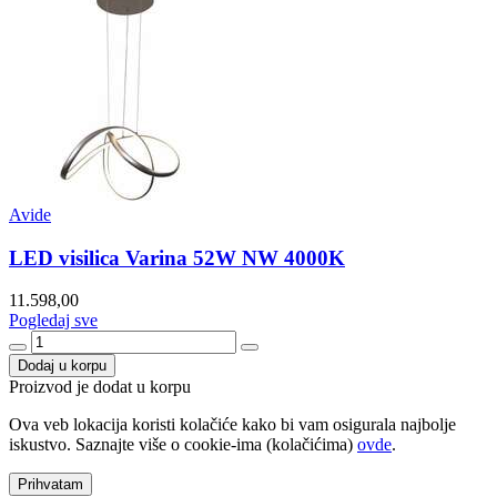
Avide
LED visilica Varina 52W NW 4000K
11.598,00
Pogledaj sve
Dodaj u korpu
Proizvod je dodat u korpu
Ova veb lokacija koristi kolačiće kako bi vam osigurala najbolje
iskustvo. Saznajte više o cookie-ima (kolačićima)
ovde
.
Prihvatam