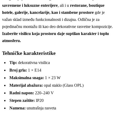
savremene i luksuzne enterijere
, ali i u
restorane, boutique
hotele, galerije, kancelarije, kao i stambene prostore
gde je
važan sklad između funkcionalnosti i dizajna. Odlična je za
pojedinačnu montažu ili kao deo dekorativne rasvetne kompozicije.
Izaberite visilicu koja prostoru daje suptilan karakter i toplu
atmosferu.
Tehničke karakteristike
Tip:
dekorativna visilica
Broj grla:
1 × E14
Maksimalna snaga:
1 × 23 W
Materijal abažura:
opal staklo (Glass OPL)
Radni napon:
220–240 V
Stepen zaštite:
IP20
Namena:
unutrašnja rasveta