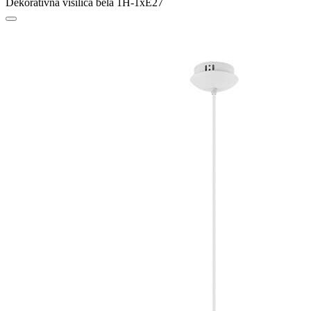
Dekorativna visilica bela 1H-1xE27