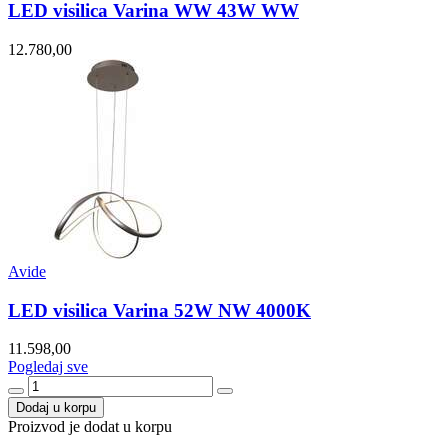
LED visilica Varina WW 43W WW
12.780,00
Avide
LED visilica Varina 52W NW 4000K
11.598,00
Pogledaj sve
Dodaj u korpu
Proizvod je dodat u korpu