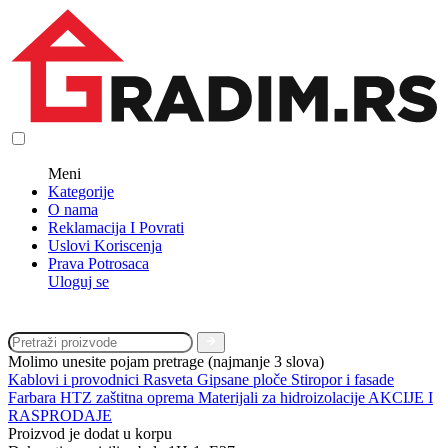
Meni
Kategorije
O nama
Reklamacija I Povrati
Uslovi Koriscenja
Prava Potrosaca
Uloguj se
Molimo unesite pojam pretrage (najmanje 3 slova)
Kablovi i provodnici
Rasveta
Gipsane ploče
Stiropor i fasade
Farbara
HTZ zaštitna oprema
Materijali za hidroizolacije
AKCIJE I
RASPRODAJE
Proizvod je dodat u korpu