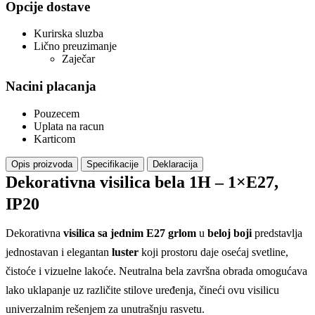
Opcije dostave
Kurirska sluzba
Lično preuzimanje
Zaječar
Nacini placanja
Pouzecem
Uplata na racun
Karticom
Opis proizvoda
Specifikacije
Deklaracija
Dekorativna visilica bela 1H – 1×E27,
IP20
Dekorativna
visilica sa jednim E27 grlom
u
beloj boji
predstavlja
jednostavan i elegantan
luster
koji prostoru daje osećaj svetline,
čistoće i vizuelne lakoće. Neutralna bela završna obrada omogućava
lako uklapanje uz različite stilove uređenja, čineći ovu visilicu
univerzalnim rešenjem za unutrašnju rasvetu.