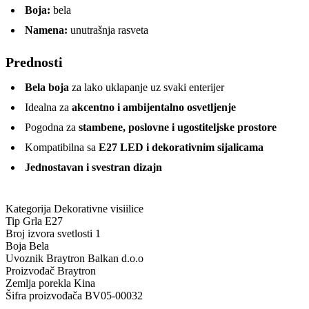
Boja:
bela
Namena:
unutrašnja rasveta
Prednosti
Bela boja
za lako uklapanje uz svaki enterijer
Idealna za
akcentno i ambijentalno osvetljenje
Pogodna za
stambene, poslovne i ugostiteljske prostore
Kompatibilna sa
E27 LED i dekorativnim sijalicama
Jednostavan i svestran dizajn
Kategorija
Dekorativne visiilice
Tip Grla
E27
Broj izvora svetlosti
1
Boja
Bela
Uvoznik
Braytron Balkan d.o.o
Proizvođač
Braytron
Zemlja porekla
Kina
Šifra proizvođača
BV05-00032