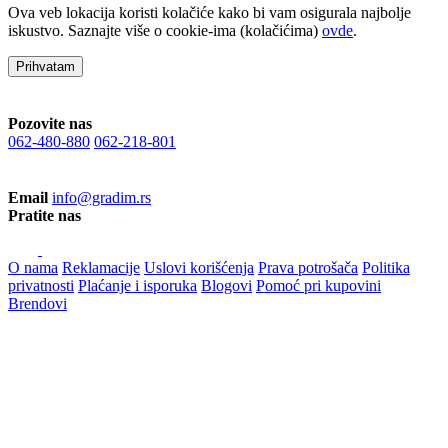
Ova veb lokacija koristi kolačiće kako bi vam osigurala najbolje
iskustvo. Saznajte više o cookie-ima (kolačićima)
ovde
.
Prihvatam
Pozovite nas
062-480-880
062-218-801
Email
info@gradim.rs
Pratite nas
O nama
Reklamacije
Uslovi korišćenja
Prava potrošača
Politika
privatnosti
Plaćanje i isporuka
Blogovi
Pomoć pri kupovini
Brendovi