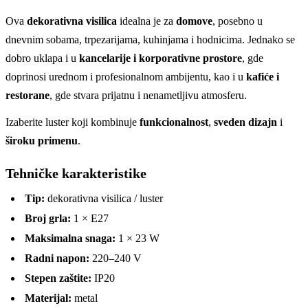
Ova
dekorativna visilica
idealna je za
domove
, posebno u
dnevnim sobama, trpezarijama, kuhinjama i hodnicima. Jednako se
dobro uklapa i u
kancelarije i korporativne prostore
, gde
doprinosi urednom i profesionalnom ambijentu, kao i u
kafiće i
restorane
, gde stvara prijatnu i nenametljivu atmosferu.
Izaberite luster koji kombinuje
funkcionalnost
,
sveden dizajn
i
široku primenu
.
Tehničke karakteristike
Tip:
dekorativna visilica / luster
Broj grla:
1 × E27
Maksimalna snaga:
1 × 23 W
Radni napon:
220–240 V
Stepen zaštite:
IP20
Materijal:
metal