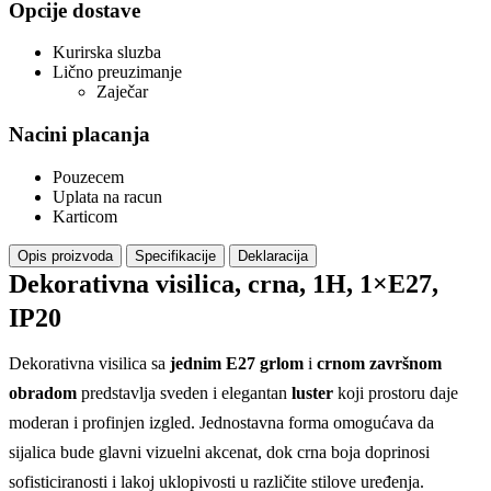
Opcije dostave
Kurirska sluzba
Lično preuzimanje
Zaječar
Nacini placanja
Pouzecem
Uplata na racun
Karticom
Opis proizvoda
Specifikacije
Deklaracija
Dekorativna visilica, crna, 1H, 1×E27,
IP20
Dekorativna visilica sa
jednim E27 grlom
i
crnom završnom
obradom
predstavlja sveden i elegantan
luster
koji prostoru daje
moderan i profinjen izgled. Jednostavna forma omogućava da
sijalica bude glavni vizuelni akcenat, dok crna boja doprinosi
sofisticiranosti i lakoj uklopivosti u različite stilove uređenja.