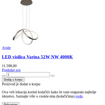
Avide
LED visilica Varina 52W NW 4000K
11.598,00
Pogledaj sve
Dodaj u korpu
Proizvod je dodat u korpu
Ova veb lokacija koristi kolačiće kako bi vam osigurala najbolje
iskustvo. Saznajte više o cookie-ima (kolačićima)
ovde
.
Prihvatam