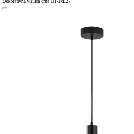
Dekorativna visilica crna 1H-1xE27