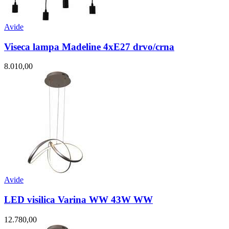
Avide
Viseca lampa Madeline 4xE27 drvo/crna
8.010,00
Avide
LED visilica Varina WW 43W WW
12.780,00