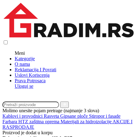
Meni
Kategorije
O nama
Reklamacija I Povrati
Uslovi Koriscenja
Prava Potrosaca
Uloguj se
Molimo unesite pojam pretrage (najmanje 3 slova)
Kablovi i provodnici
Rasveta
Gipsane ploče
Stiropor i fasade
Farbara
HTZ zaštitna oprema
Materijali za hidroizolacije
AKCIJE I
RASPRODAJE
Proizvod je dodat u korpu