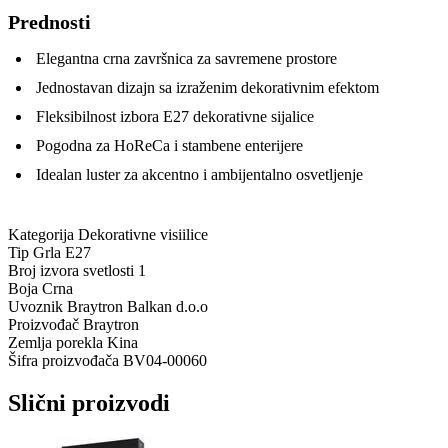
Prednosti
Elegantna crna završnica za savremene prostore
Jednostavan dizajn sa izraženim dekorativnim efektom
Fleksibilnost izbora E27 dekorativne sijalice
Pogodna za HoReCa i stambene enterijere
Idealan luster za akcentno i ambijentalno osvetljenje
Kategorija
Dekorativne visiilice
Tip Grla
E27
Broj izvora svetlosti
1
Boja
Crna
Uvoznik
Braytron Balkan d.o.o
Proizvođač
Braytron
Zemlja porekla
Kina
Šifra proizvođača
BV04-00060
Slični proizvodi