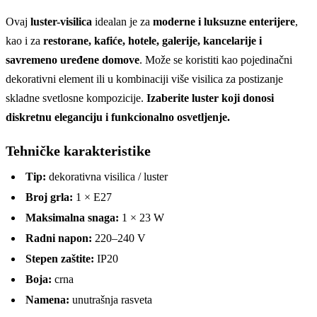
Ovaj
luster-visilica
idealan je za
moderne i luksuzne enterijere
,
kao i za
restorane, kafiće, hotele, galerije, kancelarije i
savremeno uređene domove
. Može se koristiti kao pojedinačni
dekorativni element ili u kombinaciji više visilica za postizanje
skladne svetlosne kompozicije.
Izaberite luster koji donosi
diskretnu eleganciju i funkcionalno osvetljenje.
Tehničke karakteristike
Tip:
dekorativna visilica / luster
Broj grla:
1 × E27
Maksimalna snaga:
1 × 23 W
Radni napon:
220–240 V
Stepen zaštite:
IP20
Boja:
crna
Namena:
unutrašnja rasveta