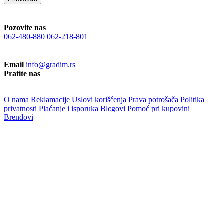
Pozovite nas
062-480-880
062-218-801
Email
info@gradim.rs
Pratite nas
O nama
Reklamacije
Uslovi korišćenja
Prava potrošača
Politika
privatnosti
Plaćanje i isporuka
Blogovi
Pomoć pri kupovini
Brendovi