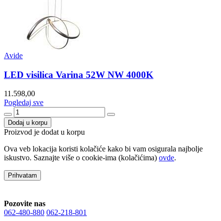
Avide
LED visilica Varina 52W NW 4000K
11.598,00
Pogledaj sve
Dodaj u korpu
Proizvod je dodat u korpu
Ova veb lokacija koristi kolačiće kako bi vam osigurala najbolje
iskustvo. Saznajte više o cookie-ima (kolačićima)
ovde
.
Prihvatam
Pozovite nas
062-480-880
062-218-801