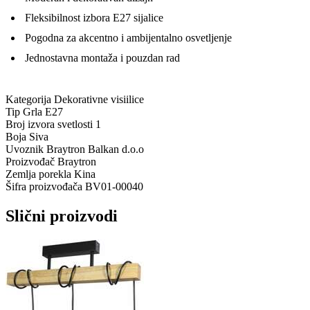
Fleksibilnost izbora E27 sijalice
Pogodna za akcentno i ambijentalno osvetljenje
Jednostavna montaža i pouzdan rad
Kategorija
Dekorativne visiilice
Tip Grla
E27
Broj izvora svetlosti
1
Boja
Siva
Uvoznik
Braytron Balkan d.o.o
Proizvođač
Braytron
Zemlja porekla
Kina
Šifra proizvođača
BV01-00040
Slični proizvodi