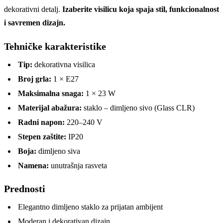
dekorativni detalj.
Izaberite visilicu koja spaja stil, funkcionalnost
i savremen dizajn.
Tehničke karakteristike
Tip:
dekorativna visilica
Broj grla:
1 × E27
Maksimalna snaga:
1 × 23 W
Materijal abažura:
staklo – dimljeno sivo (Glass CLR)
Radni napon:
220–240 V
Stepen zaštite:
IP20
Boja:
dimljeno siva
Namena:
unutrašnja rasveta
Prednosti
Elegantno dimljeno staklo za prijatan ambijent
Moderan i dekorativan dizajn