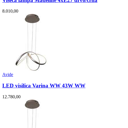
Viseca lampa Madeline 4xE27 drvo/crna
8.010,00
Avide
LED visilica Varina WW 43W WW
12.780,00