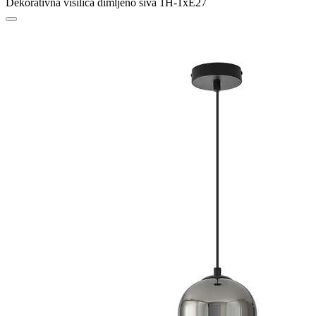
Dekorativna visilica dimljeno siva 1H-1xE27