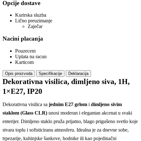
Opcije dostave
Kurirska sluzba
Lično preuzimanje
Zaječar
Nacini placanja
Pouzecem
Uplata na racun
Karticom
Opis proizvoda
Specifikacije
Deklaracija
Dekorativna visilica, dimljeno siva, 1H,
1×E27, IP20
Dekorativna visilica sa
jednim E27 grlom
i
dimljeno sivim
staklom (Glass CLR)
unosi moderan i elegantan akcenat u svaki
enterijer. Dimljeno staklo pruža prijatno, blago prigušeno svetlo koje
stvara toplu i sofisticiranu atmosferu. Idealna je za dnevne sobe,
trpezarije, kuhinjske šankove, hodnike ili kao pojedinačni