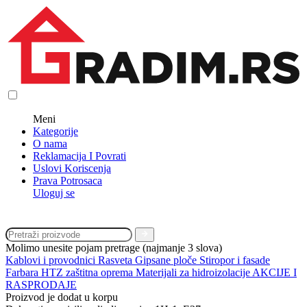
Meni
Kategorije
O nama
Reklamacija I Povrati
Uslovi Koriscenja
Prava Potrosaca
Uloguj se
Molimo unesite pojam pretrage (najmanje 3 slova)
Kablovi i provodnici
Rasveta
Gipsane ploče
Stiropor i fasade
Farbara
HTZ zaštitna oprema
Materijali za hidroizolacije
AKCIJE I
RASPRODAJE
Proizvod je dodat u korpu