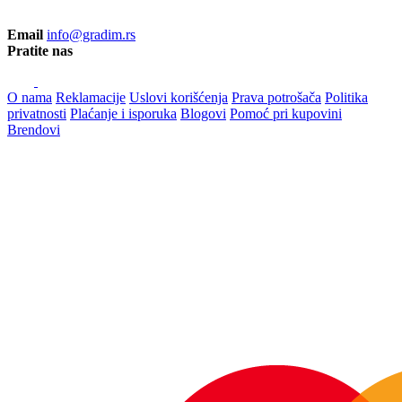
Email
info@gradim.rs
Pratite nas
O nama
Reklamacije
Uslovi korišćenja
Prava potrošača
Politika
privatnosti
Plaćanje i isporuka
Blogovi
Pomoć pri kupovini
Brendovi