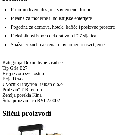
Prirodni drveni dizajn u savremenoj formi
Idealna za moderne i industrijske enterijere
Pogodna za domove, hotele, kafiće i poslovne prostore
Fleksibilnost izbora dekorativnih E27 sijalica
Snažan vizuelni akcenat i ravnomerno osvetljenje
Kategorija
Dekorativne visiilice
Tip Grla
E27
Broj izvora svetlosti
6
Boja
Drvo
Uvoznik
Braytron Balkan d.o.o
Proizvođač
Braytron
Zemlja porekla
Kina
Šifra proizvođača
BV02-00021
Slični proizvodi