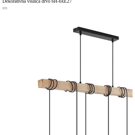
Dekorativna visilica drvo 6H-6xE27