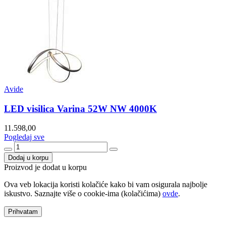
Avide
LED visilica Varina 52W NW 4000K
11.598,00
Pogledaj sve
Dodaj u korpu
Proizvod je dodat u korpu
Ova veb lokacija koristi kolačiće kako bi vam osigurala najbolje
iskustvo. Saznajte više o cookie-ima (kolačićima)
ovde
.
Prihvatam