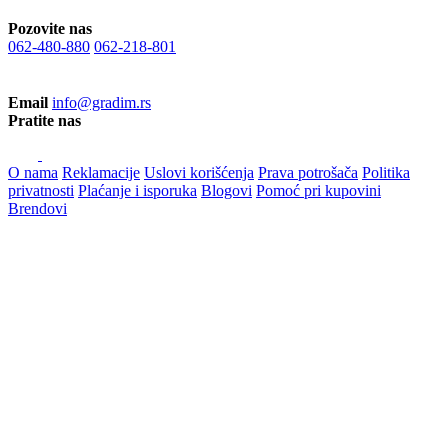
Pozovite nas
062-480-880
062-218-801
Email
info@gradim.rs
Pratite nas
O nama
Reklamacije
Uslovi korišćenja
Prava potrošača
Politika
privatnosti
Plaćanje i isporuka
Blogovi
Pomoć pri kupovini
Brendovi