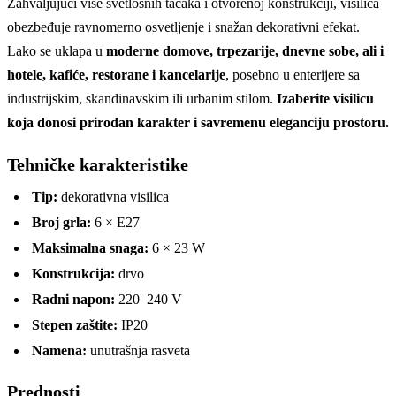
Zahvaljujući više svetlosnih tačaka i otvorenoj konstrukciji, visilica
obezbeđuje ravnomerno osvetljenje i snažan dekorativni efekat.
Lako se uklapa u
moderne domove, trpezarije, dnevne sobe, ali i
hotele, kafiće, restorane i kancelarije
, posebno u enterijere sa
industrijskim, skandinavskim ili urbanim stilom.
Izaberite visilicu
koja donosi prirodan karakter i savremenu eleganciju prostoru.
Tehničke karakteristike
Tip:
dekorativna visilica
Broj grla:
6 × E27
Maksimalna snaga:
6 × 23 W
Konstrukcija:
drvo
Radni napon:
220–240 V
Stepen zaštite:
IP20
Namena:
unutrašnja rasveta
Prednosti