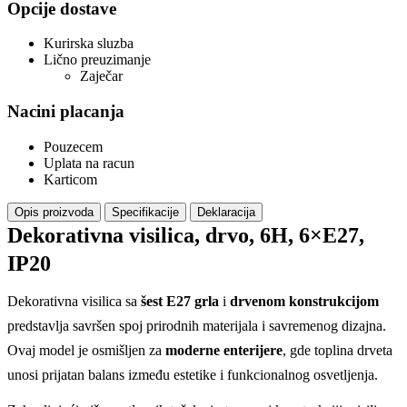
Opcije dostave
Kurirska sluzba
Lično preuzimanje
Zaječar
Nacini placanja
Pouzecem
Uplata na racun
Karticom
Opis proizvoda
Specifikacije
Deklaracija
Dekorativna visilica, drvo, 6H, 6×E27,
IP20
Dekorativna visilica sa
šest E27 grla
i
drvenom konstrukcijom
predstavlja savršen spoj prirodnih materijala i savremenog dizajna.
Ovaj model je osmišljen za
moderne enterijere
, gde toplina drveta
unosi prijatan balans između estetike i funkcionalnog osvetljenja.