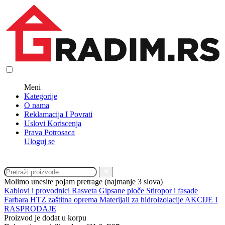
Meni
Kategorije
O nama
Reklamacija I Povrati
Uslovi Koriscenja
Prava Potrosaca
Uloguj se
Molimo unesite pojam pretrage (najmanje 3 slova)
Kablovi i provodnici
Rasveta
Gipsane ploče
Stiropor i fasade
Farbara
HTZ zaštitna oprema
Materijali za hidroizolacije
AKCIJE I
RASPRODAJE
Proizvod je dodat u korpu