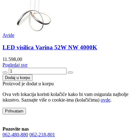
Avide
LED visilica Varina 52W NW 4000K
11.598,00
Pogledaj sve
Dodaj u korpu
Proizvod je dodat u korpu
Ova veb lokacija koristi kolačiće kako bi vam osigurala najbolje
iskustvo. Saznajte više o cookie-ima (kolačićima)
ovde
.
Prihvatam
Pozovite nas
062-480-880
062-218-801