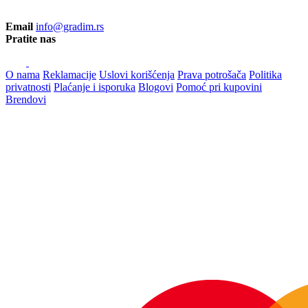
Email
info@gradim.rs
Pratite nas
O nama
Reklamacije
Uslovi korišćenja
Prava potrošača
Politika
privatnosti
Plaćanje i isporuka
Blogovi
Pomoć pri kupovini
Brendovi