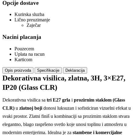
Opcije dostave
Kurirska sluzba
Lično preuzimanje
Zaječar
Nacini placanja
Pouzecem
Uplata na racun
Karticom
Opis proizvoda
Specifikacije
Deklaracija
Dekorativna visilica, zlatna, 3H, 3×E27,
IP20 (Glass CLR)
Dekorativna visilica sa
tri E27 grla
i
prozirnim staklom (Glass
CLR)
u
zlatnoj boji
donosi luksuzan i sofisticiran vizuelni efekat u
svaki prostor. Zlatni finiš u kombinaciji sa prozirnim staklom stvara
elegantno, blago raspršeno svetlo koje unosi toplinu i atmosferu u
modernim enterijerima. Idealna je za
stambene i komercijalne