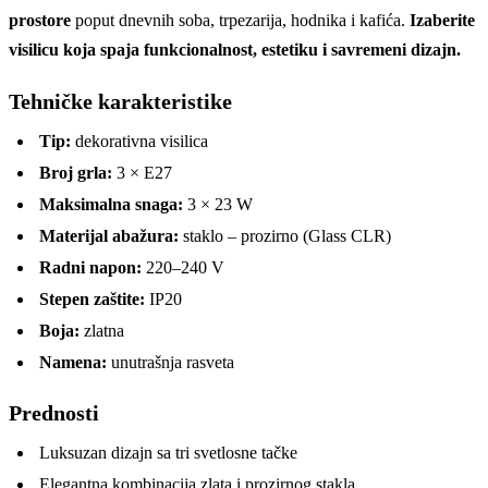
prostore
poput dnevnih soba, trpezarija, hodnika i kafića.
Izaberite
visilicu koja spaja funkcionalnost, estetiku i savremeni dizajn.
Tehničke karakteristike
Tip:
dekorativna visilica
Broj grla:
3 × E27
Maksimalna snaga:
3 × 23 W
Materijal abažura:
staklo – prozirno (Glass CLR)
Radni napon:
220–240 V
Stepen zaštite:
IP20
Boja:
zlatna
Namena:
unutrašnja rasveta
Prednosti
Luksuzan dizajn sa tri svetlosne tačke
Elegantna kombinacija zlata i prozirnog stakla