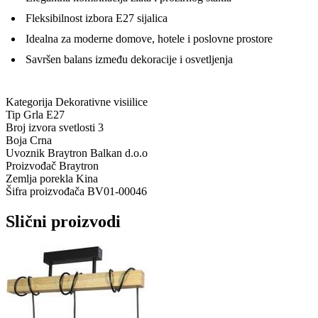
Fleksibilnost izbora E27 sijalica
Idealna za moderne domove, hotele i poslovne prostore
Savršen balans između dekoracije i osvetljenja
Kategorija
Dekorativne visiilice
Tip Grla
E27
Broj izvora svetlosti
3
Boja
Crna
Uvoznik
Braytron Balkan d.o.o
Proizvođač
Braytron
Zemlja porekla
Kina
Šifra proizvođača
BV01-00046
Slični proizvodi