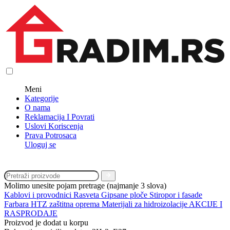
Meni
Kategorije
O nama
Reklamacija I Povrati
Uslovi Koriscenja
Prava Potrosaca
Uloguj se
Molimo unesite pojam pretrage (najmanje 3 slova)
Kablovi i provodnici
Rasveta
Gipsane ploče
Stiropor i fasade
Farbara
HTZ zaštitna oprema
Materijali za hidroizolacije
AKCIJE I
RASPRODAJE
Proizvod je dodat u korpu