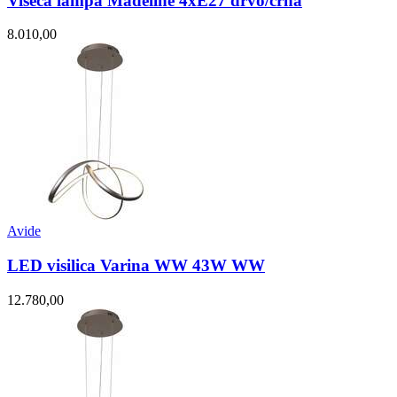
Viseca lampa Madeline 4xE27 drvo/crna
8.010,00
Avide
LED visilica Varina WW 43W WW
12.780,00