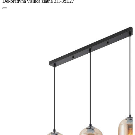
Dekorativna visilica zlatna 3H-3xE27