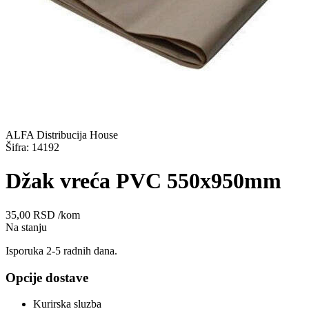
ALFA Distribucija House
Šifra: 14192
Džak vreća PVC 550x950mm
35,00
RSD
/kom
Na stanju
Isporuka 2-5 radnih dana.
Opcije dostave
Kurirska sluzba