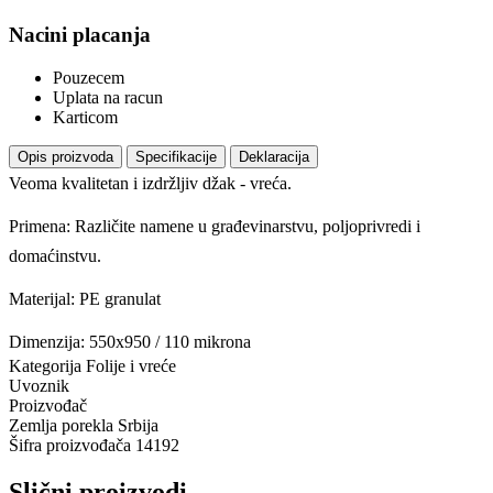
Nacini placanja
Pouzecem
Uplata na racun
Karticom
Opis proizvoda
Specifikacije
Deklaracija
Veoma kvalitetan i izdržljiv džak - vreća.
Primena: Različite namene u građevinarstvu, poljoprivredi i
domaćinstvu.
Materijal: PE granulat
Dimenzija: 550x950 / 110 mikrona
Kategorija
Folije i vreće
Uvoznik
Proizvođač
Zemlja porekla
Srbija
Šifra proizvođača
14192
Slični proizvodi