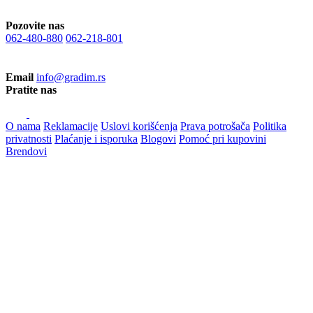
Pozovite nas
062-480-880
062-218-801
Email
info@gradim.rs
Pratite nas
O nama
Reklamacije
Uslovi korišćenja
Prava potrošača
Politika
privatnosti
Plaćanje i isporuka
Blogovi
Pomoć pri kupovini
Brendovi