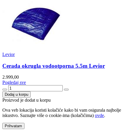
Levior
Cerada okrugla vodootporna 5.5m Levior
2.999,00
Pogledaj sve
Dodaj u korpu
Proizvod je dodat u korpu
Ova veb lokacija koristi kolačiće kako bi vam osigurala najbolje
iskustvo. Saznajte više o cookie-ima (kolačićima)
ovde
.
Prihvatam