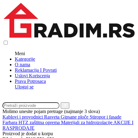
Meni
Kategorije
O nama
Reklamacija I Povrati
Uslovi Koriscenja
Prava Potrosaca
Uloguj se
Molimo unesite pojam pretrage (najmanje 3 slova)
Kablovi i provodnici
Rasveta
Gipsane ploče
Stiropor i fasade
Farbara
HTZ zaštitna oprema
Materijali za hidroizolacije
AKCIJE I
RASPRODAJE
Proizvod je dodat u korpu