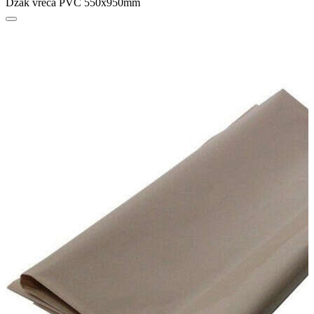
Džak vreća PVC 550x950mm