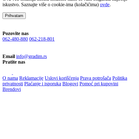
iskustvo. Saznajte više o cookie-ima (kolačićima)
ovde
.
Prihvatam
Pozovite nas
062-480-880
062-218-801
Email
info@gradim.rs
Pratite nas
O nama
Reklamacije
Uslovi korišćenja
Prava potrošača
Politika
privatnosti
Plaćanje i isporuka
Blogovi
Pomoć pri kupovini
Brendovi