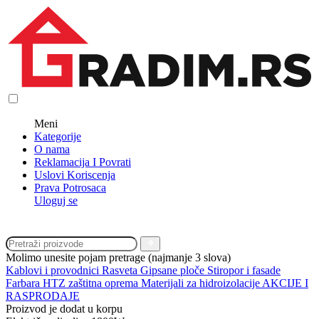
Meni
Kategorije
O nama
Reklamacija I Povrati
Uslovi Koriscenja
Prava Potrosaca
Uloguj se
Molimo unesite pojam pretrage (najmanje 3 slova)
Kablovi i provodnici
Rasveta
Gipsane ploče
Stiropor i fasade
Farbara
HTZ zaštitna oprema
Materijali za hidroizolacije
AKCIJE I
RASPRODAJE
Proizvod je dodat u korpu