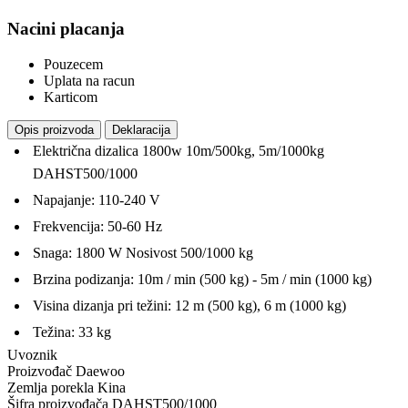
Nacini placanja
Pouzecem
Uplata na racun
Karticom
Opis proizvoda
Deklaracija
Električna dizalica 1800w 10m/500kg, 5m/1000kg
DAHST500/1000
Napajanje: 110-240 V
Frekvencija: 50-60 Hz
Snaga: 1800 W Nosivost 500/1000 kg
Brzina podizanja: 10m / min (500 kg) - 5m / min (1000 kg)
Visina dizanja pri težini: 12 m (500 kg), 6 m (1000 kg)
Težina: 33 kg
Uvoznik
Proizvođač
Daewoo
Zemlja porekla
Kina
Šifra proizvođača
DAHST500/1000