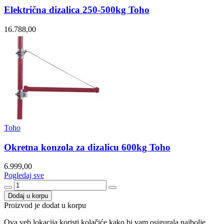
Električna dizalica 250-500kg Toho
16.788,00
Toho
Okretna konzola za dizalicu 600kg Toho
6.999,00
Pogledaj sve
Dodaj u korpu
Proizvod je dodat u korpu
Ova veb lokacija koristi kolačiće kako bi vam osigurala najbolje