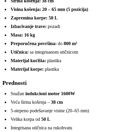
Širina košenja:
38 cm
Visina košenja:
20 – 65 mm (5 pozicija)
Zapremina korpe:
50 L
Izbacivanje trave:
pozadi
Masa:
16 kg
Preporučena površina:
do
800 m²
Utičnica:
sa integrisanom utičnicom
Materijal kućišta:
plastika
Materijal korpe:
plastika
Prednosti
Snažan
indukcioni motor 1600W
Veća širina košenja –
38 cm
5-stepeno podešavanje visine (20–65 mm)
Velika korpa od
50 L
Integrisana utičnica na rukohvatu