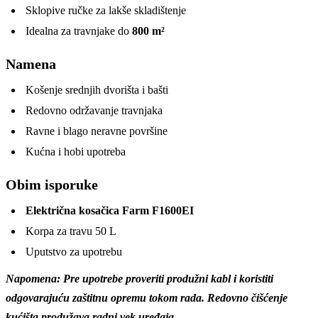
Sklopive ručke za lakše skladištenje
Idealna za travnjake do
800 m²
Namena
Košenje srednjih dvorišta i bašti
Redovno održavanje travnjaka
Ravne i blago neravne površine
Kućna i hobi upotreba
Obim isporuke
Električna kosačica Farm F1600EI
Korpa za travu 50 L
Uputstvo za upotrebu
Napomena: Pre upotrebe proveriti produžni kabl i koristiti
odgovarajuću zaštitnu opremu tokom rada. Redovno čišćenje
kućišta produžava radni vek uređaja.