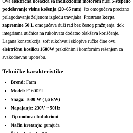
Ova
električna kosačica sa indukcionim motorom
nudi
5-stepeno
podešavanje visine košenja (20–65 mm)
, što omogućava precizno
prilagođavanje željenom izgledu travnjaka. Prostrana
korpa
zapremine 50 L
omogućava duži rad bez čestog pražnjenja, dok
integrisana utičnica na rukohvatu dodatno olakšava korišćenje.
Lagana konstrukcija, soft rukohvat i sklopive ručke čine ovu
električnu kosilicu 1600W
praktičnim i komfornim rešenjem za
svakodnevnu upotrebu.
Tehničke karakteristike
Brend:
Farm
Model:
F1600EI
Snaga:
1600 W (1,6 kW)
Napajanje:
230V ~ 50Hz
Tip motora:
Indukcioni
Način kretanja:
gurajuća