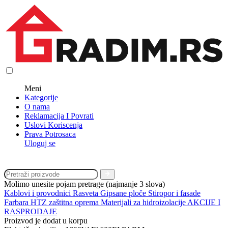
Meni
Kategorije
O nama
Reklamacija I Povrati
Uslovi Koriscenja
Prava Potrosaca
Uloguj se
Molimo unesite pojam pretrage (najmanje 3 slova)
Kablovi i provodnici
Rasveta
Gipsane ploče
Stiropor i fasade
Farbara
HTZ zaštitna oprema
Materijali za hidroizolacije
AKCIJE I
RASPRODAJE
Proizvod je dodat u korpu