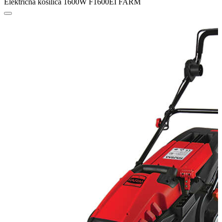
Električna kosilica 1600W F1600EI FARM