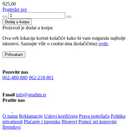
925,00
Pogledaj sve
Dodaj u korpu
Proizvod je dodat u korpu
Ova veb lokacija koristi kolačiće kako bi vam osigurala najbolje
iskustvo. Saznajte više o cookie-ima (kolačićima)
ovde
.
Prihvatam
Pozovite nas
062-480-880
062-218-801
Email
info@gradim.rs
Pratite nas
O nama
Reklamacije
Uslovi korišćenja
Prava potrošača
Politika
privatnosti
Plaćanje i isporuka
Blogovi
Pomoć pri kupovini
Brendovi