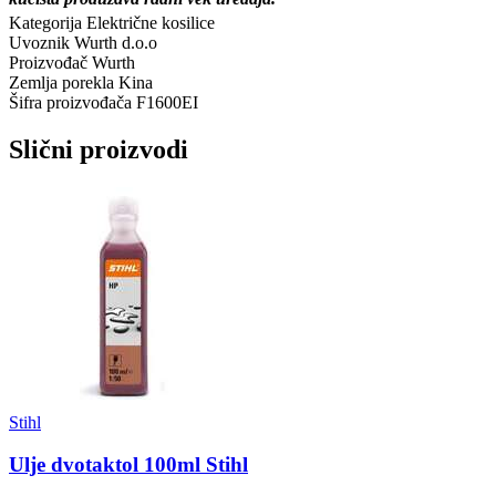
Kategorija
Električne kosilice
Uvoznik
Wurth d.o.o
Proizvođač
Wurth
Zemlja porekla
Kina
Šifra proizvođača
F1600EI
Slični proizvodi
Stihl
Ulje dvotaktol 100ml Stihl