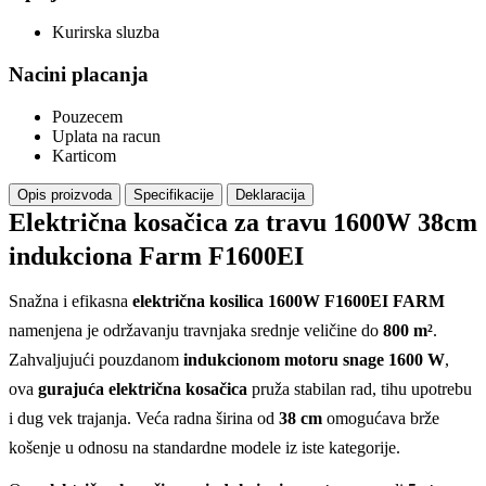
Kurirska sluzba
Nacini placanja
Pouzecem
Uplata na racun
Karticom
Opis proizvoda
Specifikacije
Deklaracija
Električna kosačica za travu 1600W 38cm
indukciona Farm F1600EI
Snažna i efikasna
električna kosilica 1600W F1600EI FARM
namenjena je održavanju travnjaka srednje veličine do
800 m²
.
Zahvaljujući pouzdanom
indukcionom motoru snage 1600 W
,
ova
gurajuća električna kosačica
pruža stabilan rad, tihu upotrebu
i dug vek trajanja. Veća radna širina od
38 cm
omogućava brže
košenje u odnosu na standardne modele iz iste kategorije.