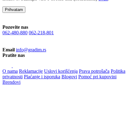
Prihvatam
Pozovite nas
062-480-880
062-218-801
Email
info@gradim.rs
Pratite nas
O nama
Reklamacije
Uslovi korišćenja
Prava potrošača
Politika
privatnosti
Plaćanje i isporuka
Blogovi
Pomoć pri kupovini
Brendovi