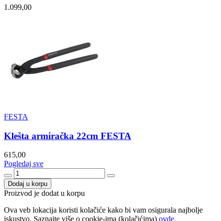
1.099,00
FESTA
Klešta armiračka 22cm FESTA
615,00
Pogledaj sve
Dodaj u korpu
Proizvod je dodat u korpu
Ova veb lokacija koristi kolačiće kako bi vam osigurala najbolje
iskustvo. Saznajte više o cookie-ima (kolačićima)
ovde
.