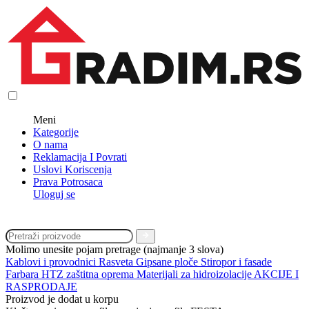
Meni
Kategorije
O nama
Reklamacija I Povrati
Uslovi Koriscenja
Prava Potrosaca
Uloguj se
Molimo unesite pojam pretrage (najmanje 3 slova)
Kablovi i provodnici
Rasveta
Gipsane ploče
Stiropor i fasade
Farbara
HTZ zaštitna oprema
Materijali za hidroizolacije
AKCIJE I
RASPRODAJE
Proizvod je dodat u korpu