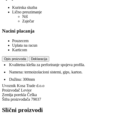
Kurirska sluzba
Lično preuzimanje
Niš
Zaječar
Nacini placanja
Pouzecem
Uplata na racun
Karticom
Opis proizvoda
Deklaracija
Kvalitetna klešta za perforiranje spojeva profila.
Namena: termoizolacioni sistemi, gips, karton.
Dužina: 300mm
Uvoznik
Kosa Trade d.o.o
Proizvođač
Levior
Zemlja porekla
Češka
Šifra proizvođača
79037
Slični proizvodi