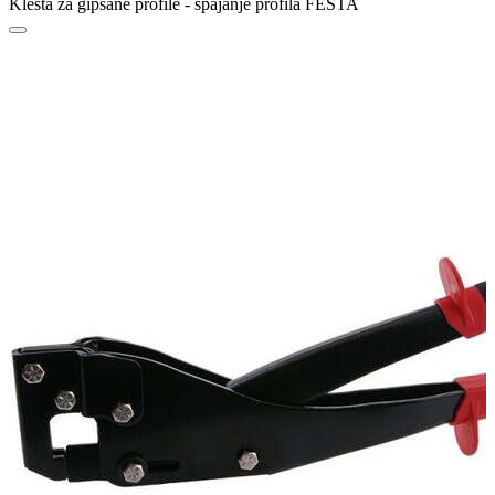
Klešta za gipsane profile - spajanje profila FESTA