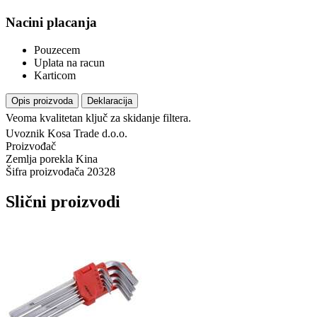
Nacini placanja
Pouzecem
Uplata na racun
Karticom
Opis proizvoda
Deklaracija
Veoma kvalitetan ključ za skidanje filtera.
Uvoznik
Kosa Trade d.o.o.
Proizvođač
Zemlja porekla
Kina
Šifra proizvođača
20328
Slični proizvodi