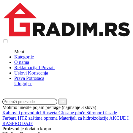
Meni
Kategorije
O nama
Reklamacija I Povrati
Uslovi Koriscenja
Prava Potrosaca
Uloguj se
Molimo unesite pojam pretrage (najmanje 3 slova)
Kablovi i provodnici
Rasveta
Gipsane ploče
Stiropor i fasade
Farbara
HTZ zaštitna oprema
Materijali za hidroizolacije
AKCIJE I
RASPRODAJE
Proizvod je dodat u korpu