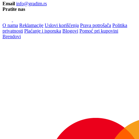
Email
info@gradim.rs
Pratite nas
O nama
Reklamacije
Uslovi korišćenja
Prava potrošača
Politika
privatnosti
Plaćanje i isporuka
Blogovi
Pomoć pri kupovini
Brendovi