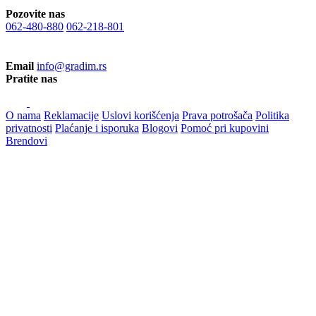
Pozovite nas
062-480-880
062-218-801
Email
info@gradim.rs
Pratite nas
O nama
Reklamacije
Uslovi korišćenja
Prava potrošača
Politika
privatnosti
Plaćanje i isporuka
Blogovi
Pomoć pri kupovini
Brendovi