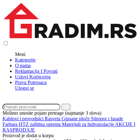
Meni
Kategorije
O nama
Reklamacija I Povrati
Uslovi Koriscenja
Prava Potrosaca
Uloguj se
Molimo unesite pojam pretrage (najmanje 3 slova)
Kablovi i provodnici
Rasveta
Gipsane ploče
Stiropor i fasade
Farbara
HTZ zaštitna oprema
Materijali za hidroizolacije
AKCIJE I
RASPRODAJE
Proizvod je dodat u korpu