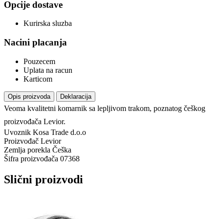
Opcije dostave
Kurirska sluzba
Nacini placanja
Pouzecem
Uplata na racun
Karticom
Opis proizvoda
Deklaracija
Veoma kvalitetni komarnik sa lepljivom trakom, poznatog češkog
proizvođača Levior.
Uvoznik
Kosa Trade d.o.o
Proizvođač
Levior
Zemlja porekla
Češka
Šifra proizvođača
07368
Slični proizvodi