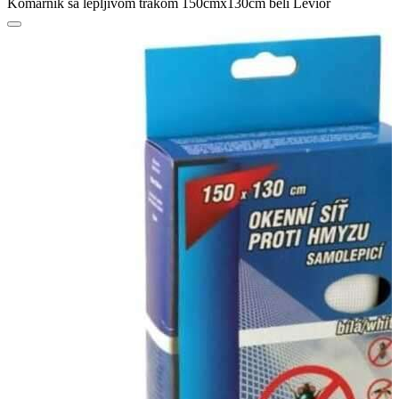
Komarnik sa lepljivom trakom 150cmx130cm beli Levior