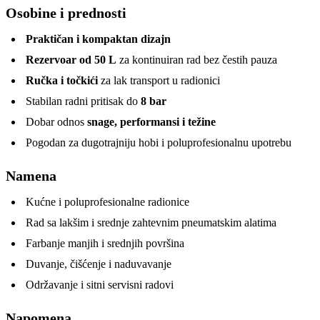
Osobine i prednosti
Praktičan i kompaktan dizajn
Rezervoar od 50 L
za kontinuiran rad bez čestih pauza
Ručka i točkići
za lak transport u radionici
Stabilan radni pritisak do
8 bar
Dobar odnos
snage, performansi i težine
Pogodan za dugotrajniju hobi i poluprofesionalnu upotrebu
Namena
Kućne i poluprofesionalne radionice
Rad sa lakšim i srednje zahtevnim pneumatskim alatima
Farbanje manjih i srednjih površina
Duvanje, čišćenje i naduvavanje
Održavanje i sitni servisni radovi
Napomena