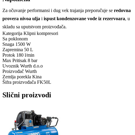
Za očuvanje performansi i dug vek trajanja preporučuje se
redovna
provera nivoa ulja
i
ispust kondenzovane vode iz rezervoara
, u
skladu sa uputstvom proizvođača.
Kategorija
Klipni kompresori
Sa poklonom
Snaga
1500 W
Zapremina
50 L
Protok
180 l/min
Max Pritisak
8 bar
Uvoznik
Wurth d.o.o
Proizvođač
Wurth
Zemlja porekla
Kina
Šifra proizvođača
FK50L
Slični proizvodi