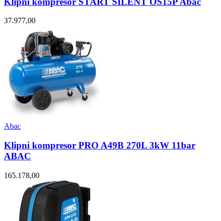
Klipni kompresor START SILENT OS15P Abac
37.977,00
Abac
Klipni kompresor PRO A49B 270L 3kW 11bar
ABAC
165.178,00