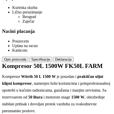
Kurirska sluzba
Lično preuzimanje
Beograd
Zaječar
Nacini placanja
Pouzecem
Uplata na racun
Karticom
Opis proizvoda
Specifikacije
Deklaracija
Kompresor 50L 1500W FK50L FARM
Kompresor
Würth 50 L 1500 W
je pouzdan i
praktičan uljni
klipni kompresor
, namenjen hobi korisnicima i poluprofesionalnoj
upotrebi u kućnim radionicama, garažama i manjim servisima. Sa
rezervoarom od
50 litara
i motorom snage
1500 W
, obezbeđuje
stabilan pritisak i dovoljan protok vazduha za svakodnevne
pneumatske poslove.