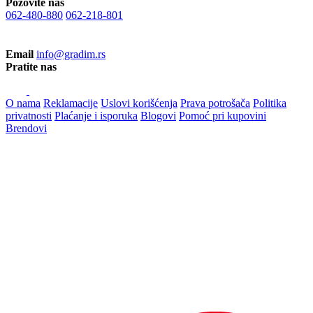
Pozovite nas
062-480-880
062-218-801
Email
info@gradim.rs
Pratite nas
O nama
Reklamacije
Uslovi korišćenja
Prava potrošača
Politika
privatnosti
Plaćanje i isporuka
Blogovi
Pomoć pri kupovini
Brendovi