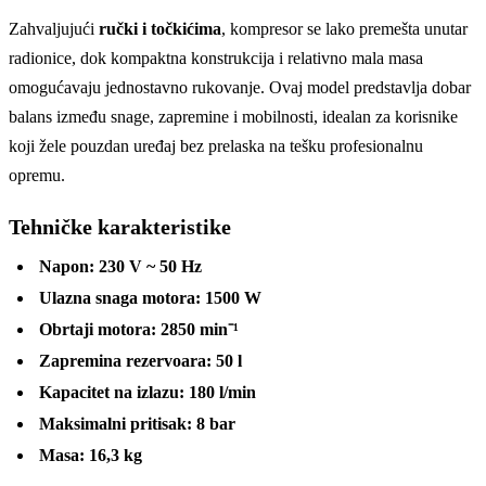
Zahvaljujući
ručki i točkićima
, kompresor se lako premešta unutar
radionice, dok kompaktna konstrukcija i relativno mala masa
omogućavaju jednostavno rukovanje. Ovaj model predstavlja dobar
balans između snage, zapremine i mobilnosti, idealan za korisnike
koji žele pouzdan uređaj bez prelaska na tešku profesionalnu
opremu.
Tehničke karakteristike
Napon:
230 V ~ 50 Hz
Ulazna snaga motora:
1500 W
Obrtaji motora:
2850 min⁻¹
Zapremina rezervoara:
50 l
Kapacitet na izlazu:
180 l/min
Maksimalni pritisak:
8 bar
Masa:
16,3 kg