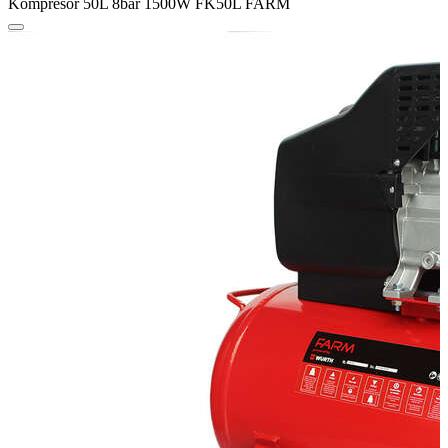
Kompresor 50L 8bar 1500W FK50L FARM