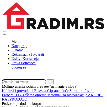
Meni
Kategorije
O nama
Reklamacija I Povrati
Uslovi Koriscenja
Prava Potrosaca
Uloguj se
Molimo unesite pojam pretrage (najmanje 3 slova)
Kablovi i provodnici
Rasveta
Gipsane ploče
Stiropor i fasade
Farbara
HTZ zaštitna oprema
Materijali za hidroizolacije
AKCIJE I
RASPRODAJE
Proizvod je dodat u korpu