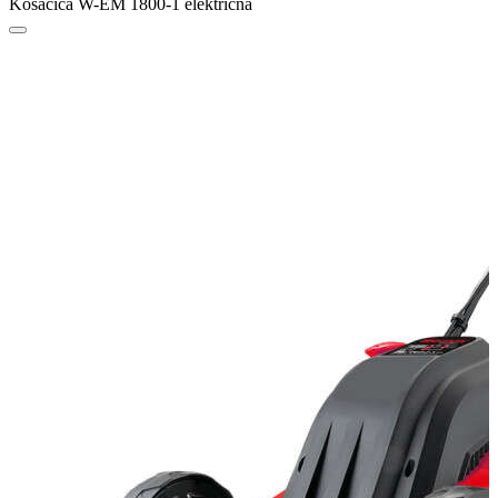
Kosačica W-EM 1800-1 električna