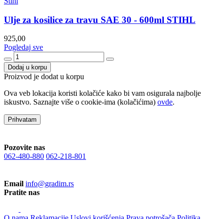
Stihl
Ulje za kosilice za travu SAE 30 - 600ml STIHL
925,00
Pogledaj sve
Dodaj u korpu
Proizvod je dodat u korpu
Ova veb lokacija koristi kolačiće kako bi vam osigurala najbolje
iskustvo. Saznajte više o cookie-ima (kolačićima)
ovde
.
Prihvatam
Pozovite nas
062-480-880
062-218-801
Email
info@gradim.rs
Pratite nas
O nama
Reklamacije
Uslovi korišćenja
Prava potrošača
Politika