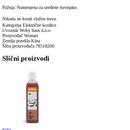
Pažnja: Namenjena za uređene travnjake.
Nikada ne kositi vlažnu travu.
Kategorija
Električne kosilice
Uvoznik
Woby haus d.o.o
Proizvođač
Womax
Zemlja porekla
Kina
Šifra proizvođača
78518200
Slični proizvodi
Stihl