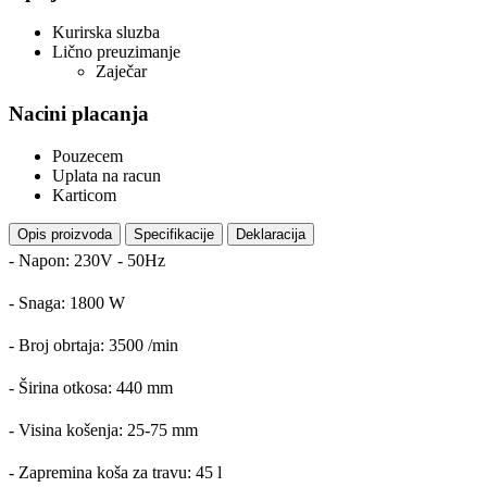
Kurirska sluzba
Lično preuzimanje
Zaječar
Nacini placanja
Pouzecem
Uplata na racun
Karticom
Opis proizvoda
Specifikacije
Deklaracija
- Napon: 230V - 50Hz
- Snaga: 1800 W
- Broj obrtaja: 3500 /min
- Širina otkosa: 440 mm
- Visina košenja: 25-75 mm
- Zapremina koša za travu: 45 l