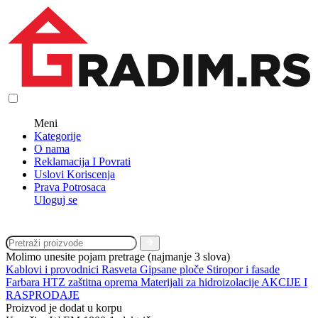
Meni
Kategorije
O nama
Reklamacija I Povrati
Uslovi Koriscenja
Prava Potrosaca
Uloguj se
Molimo unesite pojam pretrage (najmanje 3 slova)
Kablovi i provodnici
Rasveta
Gipsane ploče
Stiropor i fasade
Farbara
HTZ zaštitna oprema
Materijali za hidroizolacije
AKCIJE I
RASPRODAJE
Proizvod je dodat u korpu