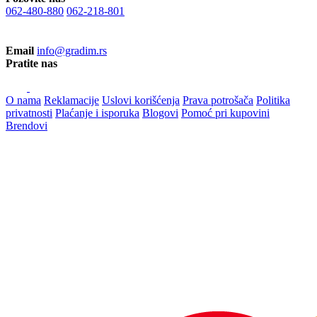
062-480-880
062-218-801
Email
info@gradim.rs
Pratite nas
O nama
Reklamacije
Uslovi korišćenja
Prava potrošača
Politika
privatnosti
Plaćanje i isporuka
Blogovi
Pomoć pri kupovini
Brendovi