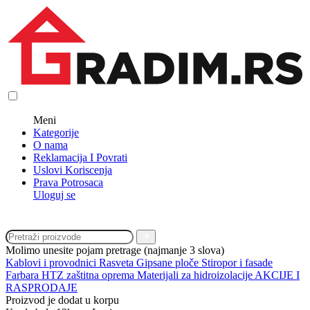
Meni
Kategorije
O nama
Reklamacija I Povrati
Uslovi Koriscenja
Prava Potrosaca
Uloguj se
Molimo unesite pojam pretrage (najmanje 3 slova)
Kablovi i provodnici
Rasveta
Gipsane ploče
Stiropor i fasade
Farbara
HTZ zaštitna oprema
Materijali za hidroizolacije
AKCIJE I
RASPRODAJE
Proizvod je dodat u korpu