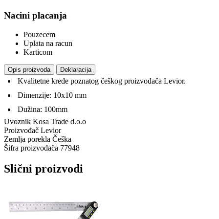
Nacini placanja
Pouzecem
Uplata na racun
Karticom
Opis proizvoda
Deklaracija
Kvalitetne krede poznatog češkog proizvođača Levior.
Dimenzije: 10x10 mm
Dužina: 100mm
Uvoznik
Kosa Trade d.o.o
Proizvođač
Levior
Zemlja porekla
Češka
Šifra proizvođača
77948
Slični proizvodi