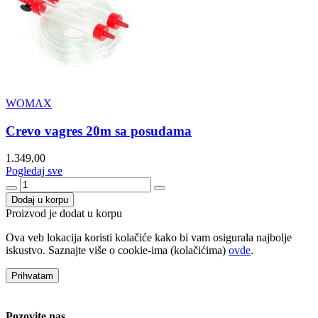
WOMAX
Crevo vagres 20m sa posudama
1.349,00
Pogledaj sve
Dodaj u korpu
Proizvod je dodat u korpu
Ova veb lokacija koristi kolačiće kako bi vam osigurala najbolje
iskustvo. Saznajte više o cookie-ima (kolačićima)
ovde
.
Prihvatam
Pozovite nas