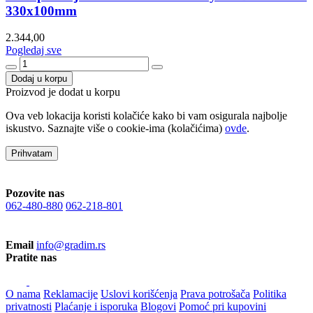
330x100mm
2.344,00
Pogledaj sve
Dodaj u korpu
Proizvod je dodat u korpu
Ova veb lokacija koristi kolačiće kako bi vam osigurala najbolje
iskustvo. Saznajte više o cookie-ima (kolačićima)
ovde
.
Prihvatam
Pozovite nas
062-480-880
062-218-801
Email
info@gradim.rs
Pratite nas
O nama
Reklamacije
Uslovi korišćenja
Prava potrošača
Politika
privatnosti
Plaćanje i isporuka
Blogovi
Pomoć pri kupovini