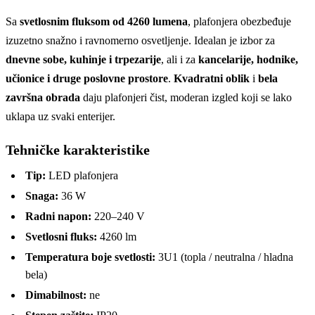
Sa
svetlosnim fluksom od 4260 lumena
, plafonjera obezbeđuje
izuzetno snažno i ravnomerno osvetljenje. Idealan je izbor za
dnevne sobe, kuhinje i trpezarije
, ali i za
kancelarije, hodnike,
učionice i druge poslovne prostore
.
Kvadratni oblik
i
bela
završna obrada
daju plafonjeri čist, moderan izgled koji se lako
uklapa uz svaki enterijer.
Tehničke karakteristike
Tip:
LED plafonjera
Snaga:
36 W
Radni napon:
220–240 V
Svetlosni fluks:
4260 lm
Temperatura boje svetlosti:
3U1 (topla / neutralna / hladna
bela)
Dimabilnost:
ne