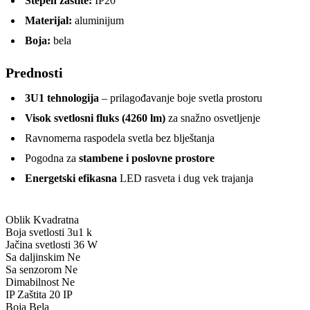
Stepen zaštite:
IP20
Materijal:
aluminijum
Boja:
bela
Prednosti
3U1 tehnologija
– prilagođavanje boje svetla prostoru
Visok svetlosni fluks (4260 lm)
za snažno osvetljenje
Ravnomerna raspodela svetla bez blještanja
Pogodna za
stambene i poslovne prostore
Energetski efikasna
LED rasveta i dug vek trajanja
Oblik
Kvadratna
Boja svetlosti
3u1 k
Jačina svetlosti
36 W
Sa daljinskim
Ne
Sa senzorom
Ne
Dimabilnost
Ne
IP Zaštita
20 IP
Boja
Bela