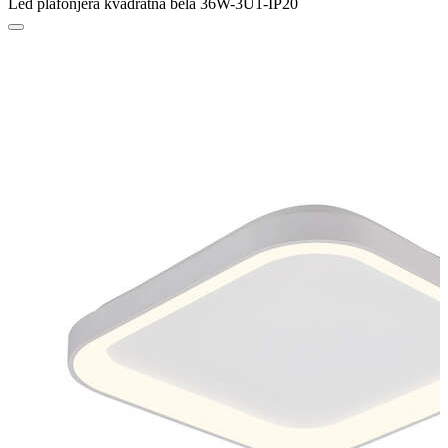
Led plafonjera kvadratna bela 36W-3U1-IP20