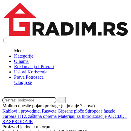
Meni
Kategorije
O nama
Reklamacija I Povrati
Uslovi Koriscenja
Prava Potrosaca
Uloguj se
Molimo unesite pojam pretrage (najmanje 3 slova)
Kablovi i provodnici
Rasveta
Gipsane ploče
Stiropor i fasade
Farbara
HTZ zaštitna oprema
Materijali za hidroizolacije
AKCIJE I
RASPRODAJE
Proizvod je dodat u korpu