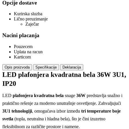
Opcije dostave
Kurirska sluzba
Lično preuzimanje
Zaječar
Nacini placanja
Pouzecem
Uplata na racun
Karticom
Opis proizvoda
Specifikacije
Deklaracija
LED plafonjera kvadratna bela 36W 3U1,
IP20
LED
plafonjera kvadratna bela
snage
36W
predstavlja snažno i
praktično rešenje za moderno unutrašnje osvetljenje. Zahvaljujući
3U1 tehnologiji
, omogućava izbor između
tri temperature boje
svetla
(topla, neutralna i hladna bela), što je čini izuzetno
fleksibilnom za različite prostore i namene.