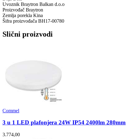
Uvoznik
Braytron Balkan d.o.o
Proizvođač
Braytron
Zemlja porekla
Kina
Šifra proizvođača
BH17-00780
Slični proizvodi
Commel
3 u 1 LED plafonjera 24W IP54 2400lm 280mm
3.774,00