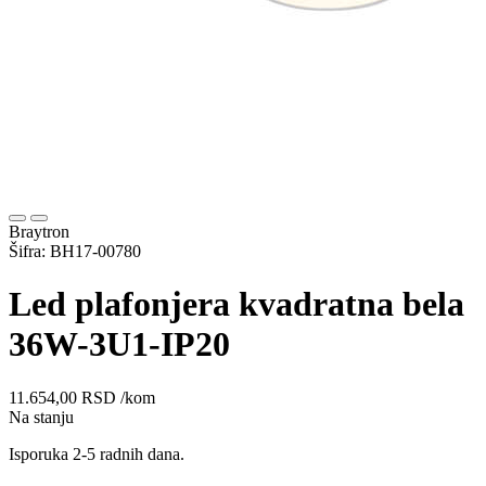
Braytron
Šifra: BH17-00780
Led plafonjera kvadratna bela
36W-3U1-IP20
11.654,00
RSD
/kom
Na stanju
Isporuka 2-5 radnih dana.