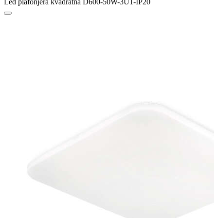
Led plafonjera kvadratna D600-50W-3U1-IP20