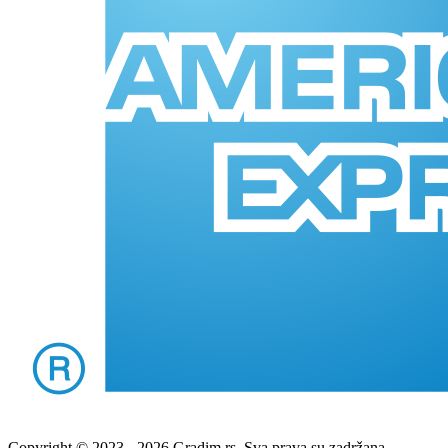
Copyright © 2023 - 2026 Gradim.rs. Sva prava su zadržana.