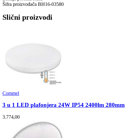
Šifra proizvođača
BH16-03580
Slični proizvodi
Commel
3 u 1 LED plafonjera 24W IP54 2400lm 280mm
3.774,00