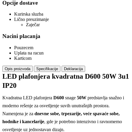
Opcije dostave
Kurirska sluzba
Lično preuzimanje
Zaječar
Nacini placanja
Pouzecem
Uplata na racun
Karticom
Opis proizvoda
Specifikacije
Deklaracija
LED plafonjera kvadratna D600 50W 3u1
IP20
Kvadratna LED plafonjera
D600
snage
50W
predstavlja snažno i
moderno rešenje za osvetljenje suvih unutrašnjih prostora.
Namenjena je za
dnevne sobe, trpezarije, veće spavaće sobe,
hodnike i kancelarije
, gde je potrebno intenzivno i ravnomerno
osvetljenje uz jednostavan dizajn.