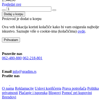
Pogledaj sve
Dodaj u korpu
Proizvod je dodat u korpu
Ova veb lokacija koristi kolačiće kako bi vam osigurala najbolje
iskustvo. Saznajte više o cookie-ima (kolačićima)
ovde
.
Prihvatam
Pozovite nas
062-480-880
062-218-801
Email
info@gradim.rs
Pratite nas
O nama
Reklamacije
Uslovi korišćenja
Prava potrošača
Politika
privatnosti
Plaćanje i isporuka
Blogovi
Pomoć pri kupovini
Brendovi