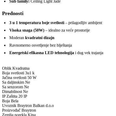
Sub family:
Ceiling Light Jade
Prednosti
3 u 1 temperatura boje svetlosti
– prilagodljiv ambijent
Visoka snaga (50W)
– idealno za veće prostorije
Moderan
kvadratni dizajn
Ravnomerno osvetljenje bez blještanja
Energetski efikasna LED tehnologija
i dug vek trajanja
Oblik
Kvadratna
Boja svetlosti
3u1 k
Jačina svetlosti
50 W
Sa daljinskim
Ne
Sa senzorom
Ne
Dimabilnost
Ne
IP Zaštita
20 IP
Boja
Bela
Uvoznik
Braytron Balkan d.o.o
Proizvođač
Braytron
Zemlja porekla
Kina