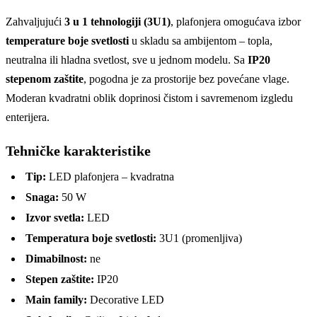
Zahvaljujući
3 u 1 tehnologiji (3U1)
, plafonjera omogućava izbor
temperature boje svetlosti
u skladu sa ambijentom – topla,
neutralna ili hladna svetlost, sve u jednom modelu. Sa
IP20
stepenom zaštite
, pogodna je za prostorije bez povećane vlage.
Moderan kvadratni oblik doprinosi čistom i savremenom izgledu
enterijera.
Tehničke karakteristike
Tip:
LED plafonjera – kvadratna
Snaga:
50 W
Izvor svetla:
LED
Temperatura boje svetlosti:
3U1 (promenljiva)
Dimabilnost:
ne
Stepen zaštite:
IP20
Main family:
Decorative LED