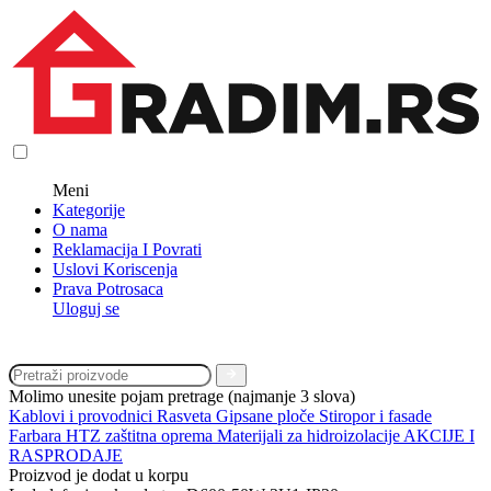
Meni
Kategorije
O nama
Reklamacija I Povrati
Uslovi Koriscenja
Prava Potrosaca
Uloguj se
Molimo unesite pojam pretrage (najmanje 3 slova)
Kablovi i provodnici
Rasveta
Gipsane ploče
Stiropor i fasade
Farbara
HTZ zaštitna oprema
Materijali za hidroizolacije
AKCIJE I
RASPRODAJE
Proizvod je dodat u korpu