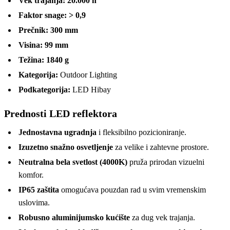
Vek trajanja:
20.000 h
Faktor snage:
> 0,9
Prečnik:
300 mm
Visina:
99 mm
Težina:
1840 g
Kategorija:
Outdoor Lighting
Podkategorija:
LED Hibay
Prednosti LED reflektora
Jednostavna ugradnja
i fleksibilno pozicioniranje.
Izuzetno snažno osvetljenje
za velike i zahtevne prostore.
Neutralna bela svetlost (4000K)
pruža prirodan vizuelni
komfor.
IP65 zaštita
omogućava pouzdan rad u svim vremenskim
uslovima.
Robusno aluminijumsko kućište
za dug vek trajanja.