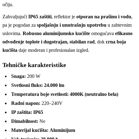
očiju.
Zahvaljujući
IP65 zaštiti
, reflektor je
otporan na prašinu i vodu
,
pa je pogodan za
spoljašnju i unutrašnju upotrebu
u zahtevnim
uslovima.
Robusno aluminijumsko kućište
omogućava
efikasno
odvođenje toplote i dugotrajan, stabilan rad
, dok
crna boja
kućišta
daje moderan i profesionalan izgled.
Tehničke karakteristike
Snaga:
200 W
Svetlosni fluks:
24.000 lm
Temperatura boje svetlosti:
4000K (neutralno bela)
Radni napon:
220–240V
IP zaštita:
IP65
Dimabilnost:
Ne
Materijal kućišta:
Aluminijum