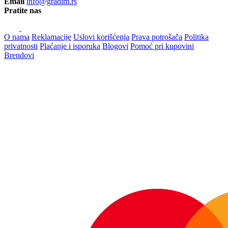
Email
info@gradim.rs
Pratite nas
O nama
Reklamacije
Uslovi korišćenja
Prava potrošača
Politika
privatnosti
Plaćanje i isporuka
Blogovi
Pomoć pri kupovini
Brendovi