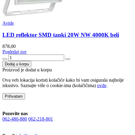
Avide
LED reflektor SMD tanki 20W NW 4000K beli
878,00
Pogledaj sve
Dodaj u korpu
Proizvod je dodat u korpu
Ova veb lokacija koristi kolačiće kako bi vam osigurala najbolje
iskustvo. Saznajte više o cookie-ima (kolačićima)
ovde
.
Prihvatam
Pozovite nas
062-480-880
062-218-801