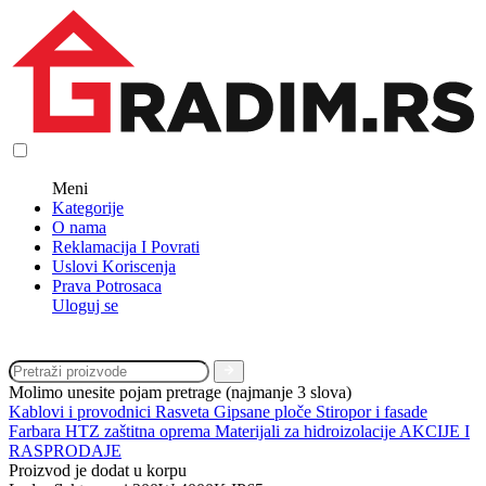
Meni
Kategorije
O nama
Reklamacija I Povrati
Uslovi Koriscenja
Prava Potrosaca
Uloguj se
Molimo unesite pojam pretrage (najmanje 3 slova)
Kablovi i provodnici
Rasveta
Gipsane ploče
Stiropor i fasade
Farbara
HTZ zaštitna oprema
Materijali za hidroizolacije
AKCIJE I
RASPRODAJE
Proizvod je dodat u korpu