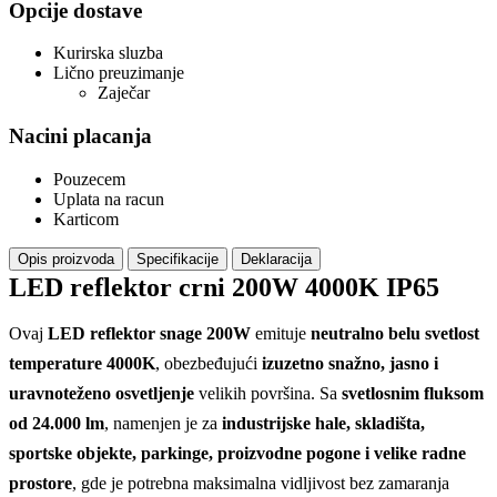
Opcije dostave
Kurirska sluzba
Lično preuzimanje
Zaječar
Nacini placanja
Pouzecem
Uplata na racun
Karticom
Opis proizvoda
Specifikacije
Deklaracija
LED reflektor crni 200W 4000K IP65
Ovaj
LED reflektor snage 200W
emituje
neutralno belu svetlost
temperature 4000K
, obezbeđujući
izuzetno snažno, jasno i
uravnoteženo osvetljenje
velikih površina. Sa
svetlosnim fluksom
od 24.000 lm
, namenjen je za
industrijske hale, skladišta,
sportske objekte, parkinge, proizvodne pogone i velike radne
prostore
, gde je potrebna maksimalna vidljivost bez zamaranja