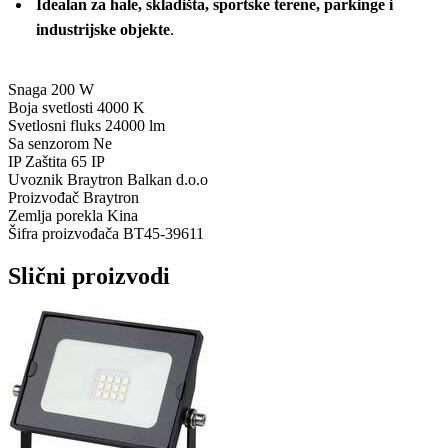
Idealan za hale, skladišta, sportske terene, parkinge i
industrijske objekte
.
Snaga
200 W
Boja svetlosti
4000 K
Svetlosni fluks
24000 lm
Sa senzorom
Ne
IP Zaštita
65 IP
Uvoznik
Braytron Balkan d.o.o
Proizvođač
Braytron
Zemlja porekla
Kina
Šifra proizvođača
BT45-39611
Slični proizvodi