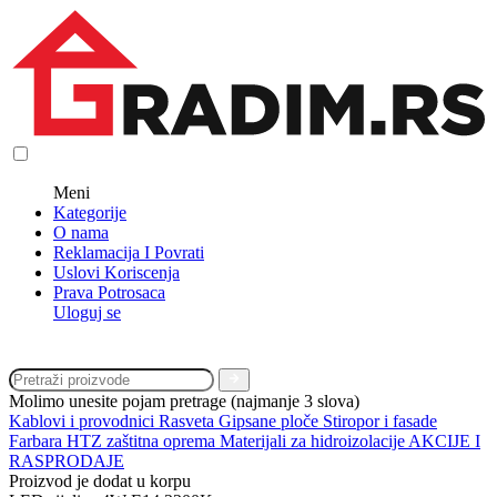
Meni
Kategorije
O nama
Reklamacija I Povrati
Uslovi Koriscenja
Prava Potrosaca
Uloguj se
Molimo unesite pojam pretrage (najmanje 3 slova)
Kablovi i provodnici
Rasveta
Gipsane ploče
Stiropor i fasade
Farbara
HTZ zaštitna oprema
Materijali za hidroizolacije
AKCIJE I
RASPRODAJE
Proizvod je dodat u korpu