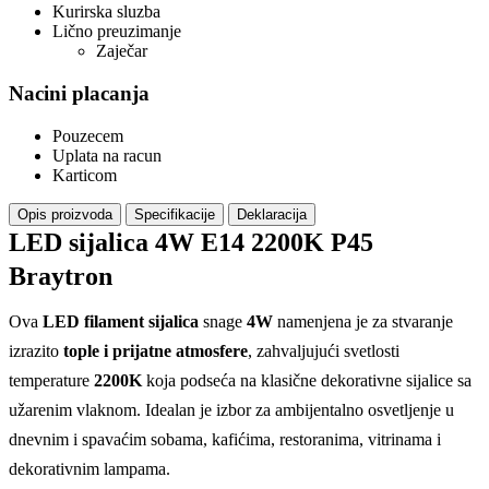
Kurirska sluzba
Lično preuzimanje
Zaječar
Nacini placanja
Pouzecem
Uplata na racun
Karticom
Opis proizvoda
Specifikacije
Deklaracija
LED sijalica 4W E14 2200K P45
Braytron
Ova
LED filament sijalica
snage
4W
namenjena je za stvaranje
izrazito
tople i prijatne atmosfere
, zahvaljujući svetlosti
temperature
2200K
koja podseća na klasične dekorativne sijalice sa
užarenim vlaknom. Idealan je izbor za ambijentalno osvetljenje u
dnevnim i spavaćim sobama, kafićima, restoranima, vitrinama i
dekorativnim lampama.