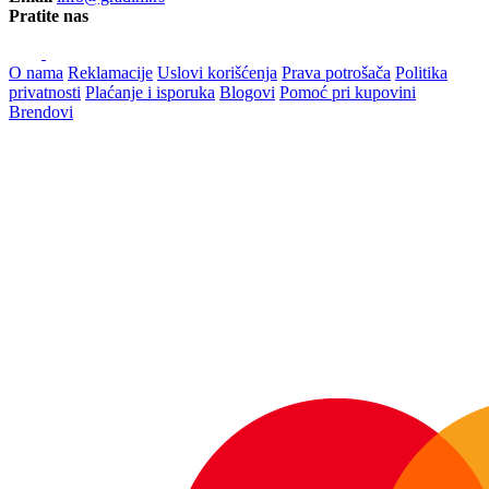
Pratite nas
O nama
Reklamacije
Uslovi korišćenja
Prava potrošača
Politika
privatnosti
Plaćanje i isporuka
Blogovi
Pomoć pri kupovini
Brendovi