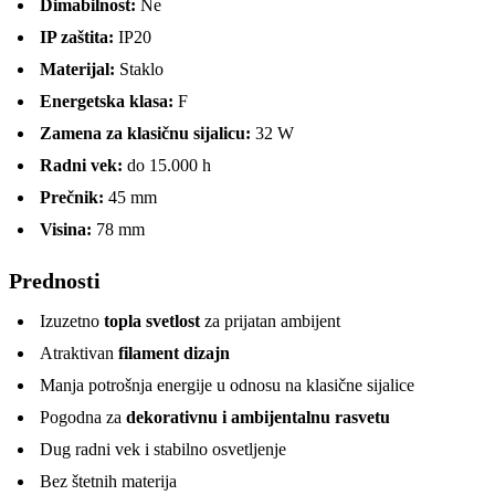
Dimabilnost:
Ne
IP zaštita:
IP20
Materijal:
Staklo
Energetska klasa:
F
Zamena za klasičnu sijalicu:
32 W
Radni vek:
do 15.000 h
Prečnik:
45 mm
Visina:
78 mm
Prednosti
Izuzetno
topla svetlost
za prijatan ambijent
Atraktivan
filament dizajn
Manja potrošnja energije u odnosu na klasične sijalice
Pogodna za
dekorativnu i ambijentalnu rasvetu
Dug radni vek i stabilno osvetljenje
Bez štetnih materija