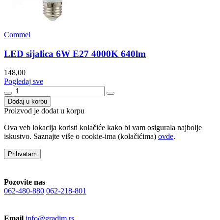
Commel
LED sijalica 6W E27 4000K 640lm
148,00
Pogledaj sve
Dodaj u korpu
Proizvod je dodat u korpu
Ova veb lokacija koristi kolačiće kako bi vam osigurala najbolje
iskustvo. Saznajte više o cookie-ima (kolačićima)
ovde
.
Prihvatam
Pozovite nas
062-480-880
062-218-801
Email
info@gradim.rs