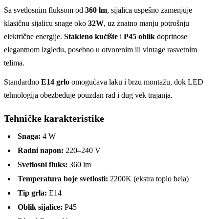
Sa svetlosnim fluksom od
360 lm
, sijalica uspešno zamenjuje
klasičnu sijalicu snage oko
32W
, uz znatno manju potrošnju
električne energije.
Stakleno kućište
i
P45 oblik
doprinose
elegantnom izgledu, posebno u otvorenim ili vintage rasvetnim
telima.
Standardno
E14 grlo
omogućava laku i brzu montažu, dok LED
tehnologija obezbeđuje pouzdan rad i dug vek trajanja.
Tehničke karakteristike
Snaga:
4 W
Radni napon:
220–240 V
Svetlosni fluks:
360 lm
Temperatura boje svetlosti:
2200K (ekstra toplo bela)
Tip grla:
E14
Oblik sijalice:
P45