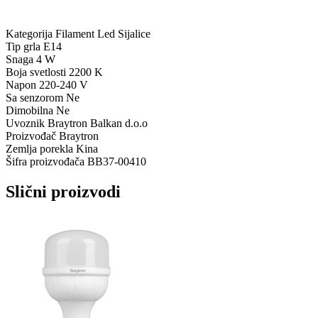
Kategorija
Filament Led Sijalice
Tip grla
E14
Snaga
4 W
Boja svetlosti
2200 K
Napon
220-240 V
Sa senzorom
Ne
Dimobilna
Ne
Uvoznik
Braytron Balkan d.o.o
Proizvođač
Braytron
Zemlja porekla
Kina
Šifra proizvođača
BB37-00410
Slični proizvodi